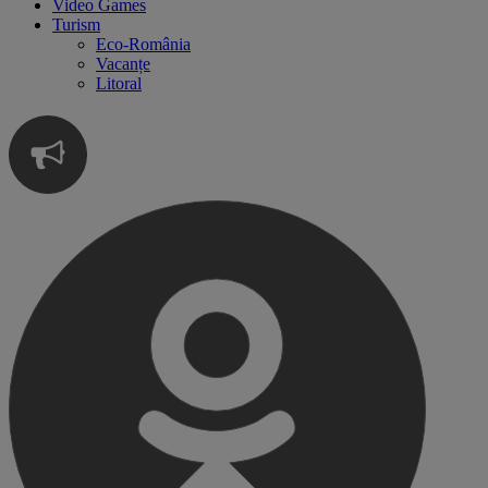
Video Games
Turism
Eco-România
Vacanțe
Litoral