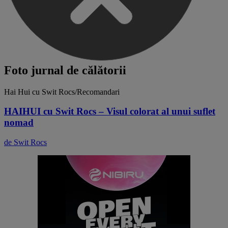
Foto jurnal de călătorii
Hai Hui cu Swit Rocs/Recomandari
HAIHUI cu Swit Rocs – Visul colorat al unui suflet
nomad
de Swit Rocs