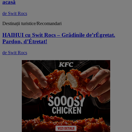
acasă
de Swit Rocs
Destinații turistice/Recomandari
HAIHUI cu Swit Rocs – Grădinile de’rÉgretat.
Pardon, d’Étretat!
de Swit Rocs