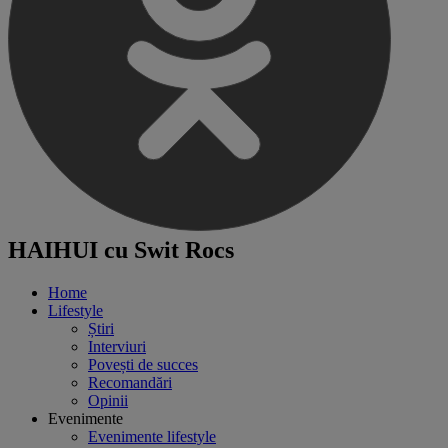
HAIHUI cu Swit Rocs
Home
Lifestyle
Știri
Interviuri
Povești de succes
Recomandări
Opinii
Evenimente
Evenimente lifestyle