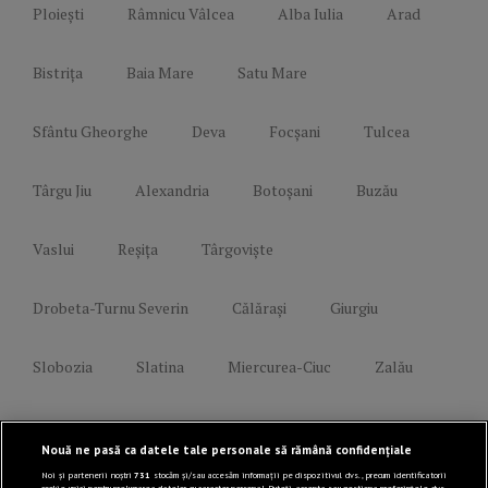
Ploiești
Râmnicu Vâlcea
Alba Iulia
Arad
Bistrița
Baia Mare
Satu Mare
Sfântu Gheorghe
Deva
Focșani
Tulcea
Târgu Jiu
Alexandria
Botoșani
Buzău
Vaslui
Reșița
Târgoviște
Drobeta-Turnu Severin
Călărași
Giurgiu
Slobozia
Slatina
Miercurea-Ciuc
Zalău
Link-uri utile
Nouă ne pasă ca datele tale personale să rămână confidențiale
Noi și partenerii noștri
731
stocăm și/sau accesăm informații pe dispozitivul dvs., precum identificatorii