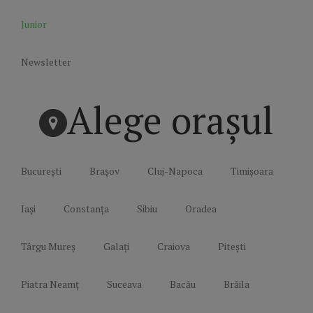
Junior
Newsletter
Alege orașul
București
Brașov
Cluj-Napoca
Timișoara
Iași
Constanța
Sibiu
Oradea
Târgu Mureș
Galați
Craiova
Pitești
Piatra Neamț
Suceava
Bacău
Brăila