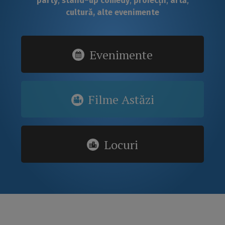
party
,
stand
–
up
comedy
,
proiecții
,
artă
,
cultură, alte evenimente
Evenimente
Filme Astăzi
Locuri