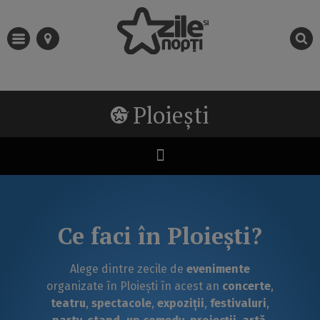
Ploiești
Ce faci în Ploiești?
Alege dintre zecile de
evenimente
organizate în Ploiești în acest an
concerte
,
teatru
,
spectacole
,
expoziții
,
festivaluri
,