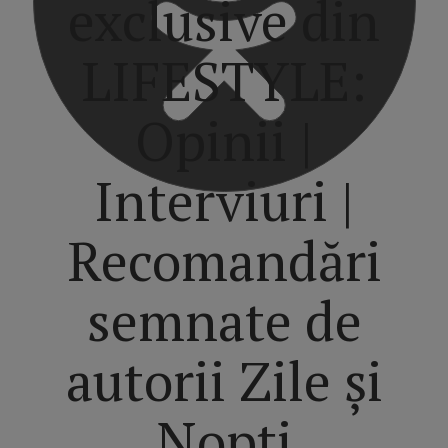
exclusive din
LIFESTYLE:
Opinii |
Interviuri |
Recomandări
semnate de
autorii Zile și
Nopți