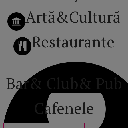
Artă&Cultură
Restaurante
Bar& Club& Pub
Cafenele