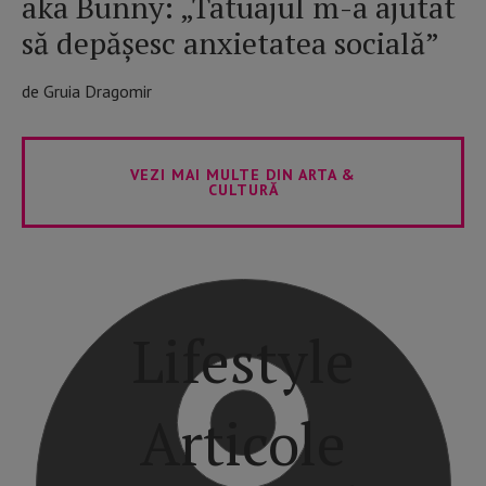
aka Bunny: „Tatuajul m-a ajutat
să depășesc anxietatea socială”
de Gruia Dragomir
VEZI MAI MULTE DIN ARTA &
CULTURĂ
Lifestyle
Articole