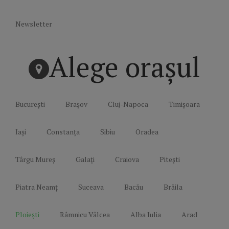
Newsletter
Alege orașul
București
Brașov
Cluj-Napoca
Timișoara
Iași
Constanța
Sibiu
Oradea
Târgu Mureș
Galați
Craiova
Pitești
Piatra Neamț
Suceava
Bacău
Brăila
Ploiești
Râmnicu Vâlcea
Alba Iulia
Arad