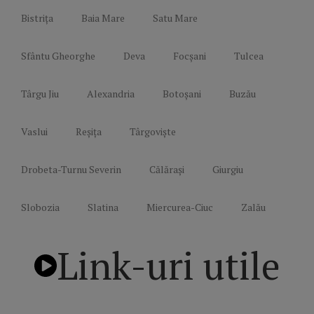
Bistrița
Baia Mare
Satu Mare
Sfântu Gheorghe
Deva
Focșani
Tulcea
Târgu Jiu
Alexandria
Botoșani
Buzău
Vaslui
Reșița
Târgoviște
Drobeta-Turnu Severin
Călărași
Giurgiu
Slobozia
Slatina
Miercurea-Ciuc
Zalău
Link-uri utile