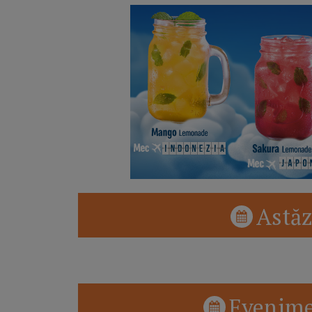
Astăz
Evenime