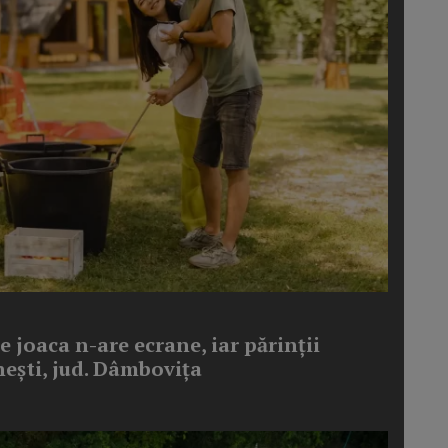
 joaca n-are ecrane, iar părinții
nești, jud. Dâmbovița