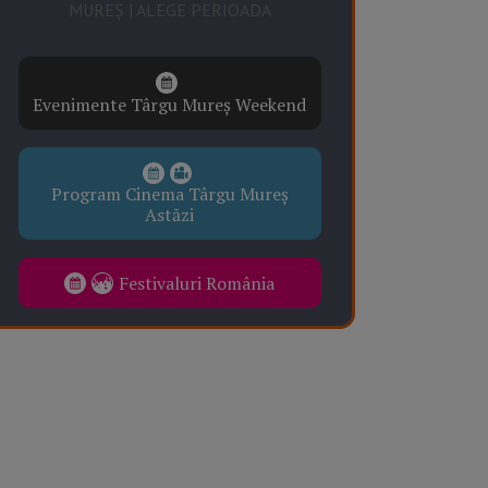
MUREȘ | ALEGE PERIOADA
Evenimente Târgu Mureș Weekend
Program Cinema Târgu Mureș
Astăzi
Festivaluri România