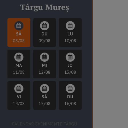
Târgu Mureș
SÂ
DU
LU
08/08
09/08
10/08
MA
MI
JO
11/08
12/08
13/08
VI
SÂ
DU
14/08
15/08
16/08
CALENDAR EVENIMENTE TÂRGU