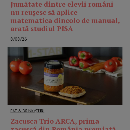
Jumătate dintre elevii români
nu reușesc să aplice
matematica dincolo de manual,
arată studiul PISA
8/08/26
EAT & DRINK/ȘTIRI
Zacusca Trio ARCA, prima
zacuscă din România premiată