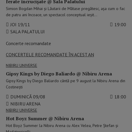
ferate încrucișate @ Sala Palatului
Simion Bogdan Mihai și Lăutarii de Mătase pregătesc, așa cum o fac
de patru ani încoace, un spectacol conceptual ieșit…
JOI 19/11
19:00
SALA PALATULUI
Concerte recomandate
CONCERTELE RECOMANDATE ÎN ACEST AN
NIBIRU UNIVERSE
Gipsy Kings by Diego Baliardo @ Nibiru Arena
Gipsy Kings by Diego Baliardo cântă pe 9 august la Nibiru Arena din
Costinești
DUMINICĂ 09/08
18:00
NIBIRU ARENA
NIBIRU UNIVERSE
Hot Boyz Summer @ Nibiru Arena
Hot Boyz Summer la Nibiru Arena cu Alex Velea, Petre Ștefan și
Madatorricelli