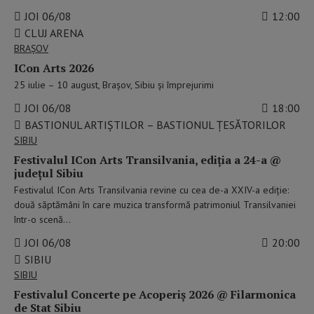
JOI 06/08
12:00
CLUJ ARENA
BRAŞOV
ICon Arts 2026
25 iulie – 10 august, Brașov, Sibiu și împrejurimi
JOI 06/08
18:00
BASTIONUL ARTIȘTILOR – BASTIONUL ŢESĂTORILOR
SIBIU
Festivalul ICon Arts Transilvania, ediția a 24-a @
județul Sibiu
Festivalul ICon Arts Transilvania revine cu cea de-a XXIV-a ediție:
două săptămâni în care muzica transformă patrimoniul Transilvaniei
într-o scenă…
JOI 06/08
20:00
SIBIU
SIBIU
Festivalul Concerte pe Acoperiș 2026 @ Filarmonica
de Stat Sibiu