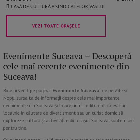
CASA DE CULTURĂ A SINDICATELOR VASLUI
VEZI TOATE ORAȘELE
Evenimente Suceava – Descoperă
cele mai recente evenimente din
Suceava!
Bine ai venit pe pagina “
Evenimente Suceava
” de pe Zile și
Nopți, sursa ta de informații despre cele mai importante
evenimente din Suceava și împrejurimi. Indiferent că ești un
localnic în căutare de divertisment sau un turist dornic să
exploreze cultura și activitățile din orașul Suceava, suntem aici
pentru tine.
Cu ajutorul nostru, vei fi mereu la curent cu cele mai recente