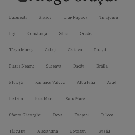
București
Brașov
Cluj-Napoca
Timișoara
Iași
Constanța
Sibiu
Oradea
Târgu Mureș
Galați
Craiova
Pitești
Piatra Neamț
Suceava
Bacău
Brăila
Ploiești
Râmnicu Vâlcea
Alba Iulia
Arad
Bistrița
Baia Mare
Satu Mare
Sfântu Gheorghe
Deva
Focșani
Tulcea
Târgu Jiu
Alexandria
Botoșani
Buzău