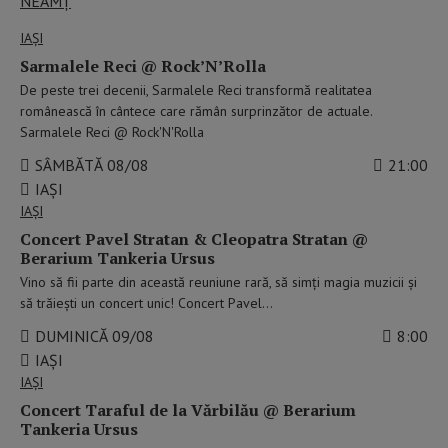
NEAMȚ
IAŞI
Sarmalele Reci @ Rock’N’Rolla
De peste trei decenii, Sarmalele Reci transformă realitatea
românească în cântece care rămân surprinzător de actuale.
Sarmalele Reci @ Rock'N'Rolla
SÂMBĂTĂ 08/08
21:00
IAŞI
IAŞI
Concert Pavel Stratan & Cleopatra Stratan @
Berarium Tankeria Ursus
Vino să fii parte din această reuniune rară, să simți magia muzicii și
să trăiești un concert unic! Concert Pavel…
DUMINICĂ 09/08
8:00
IAŞI
IAŞI
Concert Taraful de la Vărbilău @ Berarium
Tankeria Ursus