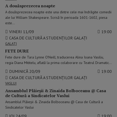
A douăsprezecea noapte
A douăsprezecea noapte este una dintre cele mai îndrăgite comedii
ale lui William Shakespeare. Scrisă în perioada 1601-1602, piesa
este…
VINERI 11/09
19:00
CASA DE CULTURĂ A STUDENŢILOR GALAŢI
GALAŢI
FETE DURE
Fete dure de Tara Lynne O'Neill, traducerea Alina Ioana Vasiliu,
regia Diana Mititelu, aflată la prima colaborare cu Teatrul Dramatic…
DUMINICĂ 20/09
19:00
CASA DE CULTURĂ A STUDENŢILOR GALAŢI
VASLUI
Ansamblul Plăieșii & Zinaida Bolboceanu @ Casa
de Cultură a Sindicatelor Vaslui
Ansamblul Plăieșii & Zinaida Bolboceanu @ Casa de Cultură a
Sindicatelor Vaslui
JOI 24/09
19:00