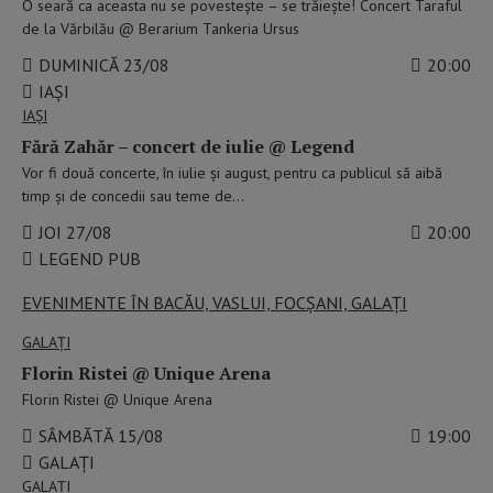
O seară ca aceasta nu se povestește – se trăiește! Concert Taraful
de la Vărbilău @ Berarium Tankeria Ursus
DUMINICĂ 23/08
20:00
IAŞI
IAŞI
Fără Zahăr – concert de iulie @ Legend
Vor fi două concerte, în iulie şi august, pentru ca publicul să aibă
timp şi de concedii sau teme de…
JOI 27/08
20:00
LEGEND PUB
EVENIMENTE ÎN BACĂU, VASLUI, FOCȘANI, GALAȚI
GALAŢI
Florin Ristei @ Unique Arena
Florin Ristei @ Unique Arena
SÂMBĂTĂ 15/08
19:00
GALAȚI
GALAŢI