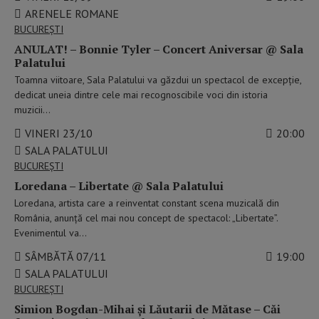
ARENELE ROMANE
BUCUREŞTI
ANULAT! – Bonnie Tyler – Concert Aniversar @ Sala
Palatului
Toamna viitoare, Sala Palatului va găzdui un spectacol de excepție,
dedicat uneia dintre cele mai recognoscibile voci din istoria
muzicii…
VINERI 23/10
20:00
SALA PALATULUI
BUCUREŞTI
Loredana – Libertate @ Sala Palatului
Loredana, artista care a reinventat constant scena muzicală din
România, anunță cel mai nou concept de spectacol: „Libertate”.
Evenimentul va…
SÂMBĂTĂ 07/11
19:00
SALA PALATULUI
BUCUREŞTI
Simion Bogdan-Mihai și Lăutarii de Mătase – Căi