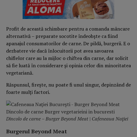
Profit de această schimbare pentru a comanda mâncare
alternativă – preparate socotite îndeobște ca fiind
apanajul consumatorilor de carne. De pildă, burgerii. E o
dezbatere vie dacă înlocuitorii pot avea savoarea
chiflelor care au la mijloc o chiftea din carne, dar solicit
să fie luată în considerare și opinia celor din minoritatea
vegetariană.
Răspunsul, firește, nu poate fi unul singur, depinzând de
foarte mulți factori.
Dincolo de carne – Burger Beyond Meat | Cafeneaua Nației
Burgerul Beyond Meat