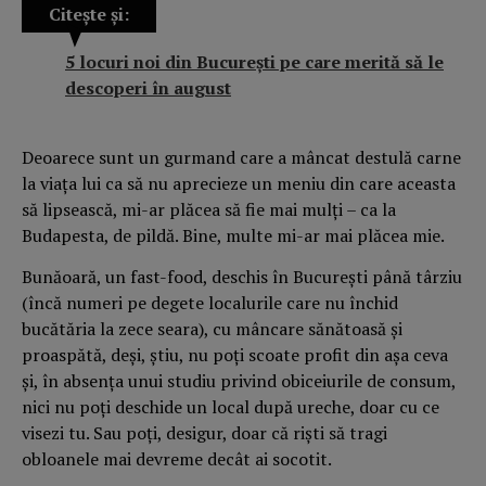
Citește și:
5 locuri noi din București pe care merită să le
descoperi în august
Deoarece sunt un gurmand care a mâncat destulă carne
la viața lui ca să nu aprecieze un meniu din care aceasta
să lipsească, mi-ar plăcea să fie mai mulți – ca la
Budapesta, de pildă. Bine, multe mi-ar mai plăcea mie.
Bunăoară, un fast-food, deschis în București până târziu
(încă numeri pe degete localurile care nu închid
bucătăria la zece seara), cu mâncare sănătoasă și
proaspătă, deși, știu, nu poți scoate profit din așa ceva
și, în absența unui studiu privind obiceiurile de consum,
nici nu poți deschide un local după ureche, doar cu ce
visezi tu. Sau poți, desigur, doar că riști să tragi
obloanele mai devreme decât ai socotit.