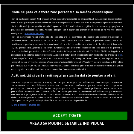
Nouă ne pasă ca datele tale personale să rămână confidențiale
Noi și partenerii noștri
731
stocăm și/sau accesăm informații pe dispozitivul dvs., precum identificatorii
cookie unici pentru prelucrarea datelor cu caracter personal. Puteți accepta sau gestiona preferințele dvs.
făcând clic mai jos, respectiv vă puteți opune utilizării unui interes legitim în orice moment pe pagina cu
politica de confidențialitate. Aceste alegeri vor fi raportate partenerilor noștri și nu vă vor afecta
navigarea.
Mai multe detalii
Noi si partenerii nostri (retelele de socializare si agentiile de publicitate partenere, precum si
furnizorii nostri de servicii de date analitice) prelucram date pentru a permite website-ului sa
functioneze, pentru a personaliza continutul si anunturile publicitare afisate in functie de interesele
si/sau profilul dvs., pentru a va oferi functionalitati aferente retelelor de socializare si pentru a
analiza traficul pe website. Beneficiati de drepturile prevazute de art. 15-22 din GDPR in legatura cu
prelucrarea datelor cu caracter personal. Aceste drepturi pot fi exercitate prin modalitatea indicata
aici
.
Prin click pe “ACCEPT TOATE”, acceptati folosirea tuturor Tehnologiilor de tip Cookie, care implica inclusiv
acceptul dvs. cu privire la stocarea/accesarea informatiilor de catre Vendor-ii cu care colaboram. Prin click
pe “VREAU SA MODIFIC SETARILE INDIVIDUAL” puteti schimba preferintele in mod individual, mai putin
cele legate de cookie strict necesare pentru functionarea website-ului.
Atât noi, cât și partenerii noștri prelucrăm datele pentru a oferi:
Stocarea și/sau accesarea informațiilor de pe un dispozitiv. Măsurarea performanței reclamelor.
Dezvoltarea și îmbunătățirea serviciilor. Utilizarea profilurilor pentru selectarea conținutului
personalizat. Crearea profilurilor de conținut personalizat. Utilizarea profilurilor pentru selectarea
publicității personalizate. Crearea profilurilor pentru publicitate personalizată. Măsurarea performanței
conținutului. Înțelegerea publicului prin statistici sau combinații de date din surse diferite. Utilizarea de
date limitate pentru a selecta publicitatea. Utilizarea datelor limitate pentru a selecta conținutul.
Date precise de geolocație și identificarea prin scanarea dispozitivului.
Listă parteneri (furnizori)
×
ACCEPT TOATE
VREAU SA MODIFIC SETARILE INDIVIDUAL
Sunet