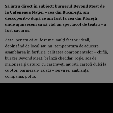
Să intru direct în subiect: burgerul Beyond Meat de
la Cafeneaua Nației – cea din București, am
descoperit-o după ce am fost la cea din Ploiești,
unde ajunsesem ca să văd un spectacol de teatru – a
fost savuros.
Asta, pentru că au fost mai mulți factori ideali,
depinzând de local sau nu: temperatura de aducere,
asamblarea în farfurie, calitatea componentelor – chiflă,
burger Beyond Meat, brânză cheddar, roșie, sos de
maioneză și usturoi cu castraveți murați, cartofi dulci la
cuptor, parmezan/ salată – servirea, ambianța,
compania, pofta.