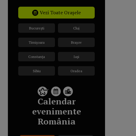
Vezi Toate Orașele
București
Cluj
Timișoara
Brașov
Constanța
Iași
Sibiu
Oradea
Calendar
evenimente
România