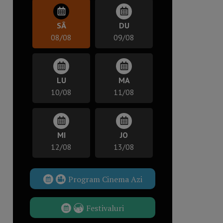
SÂ
DU
08/08
09/08
LU
MA
10/08
11/08
MI
JO
12/08
13/08
Program Cinema Azi
Festivaluri