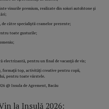
inte vinurile premium, realizate din soiuri autohtone și
ări;
, de către specialiștii cramelor prezente;
ntru toate gusturile;
domeniu;
ră electrizantă, pentru un final de vacanță de vis;
 formații top, activități creative pentru copii,
lui, pentru toate vârstele.
 Vin la Insulă 2026: