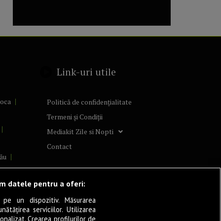
Link-uri utile
poca
Politică de confidențialitate
Termeni și Condiții
Mediakit Zile si Nopti
Contact
ău
lcea
ăm datele pentru a oferi:
 pe un dispozitiv. Măsurarea
tățirea serviciilor. Utilizarea
cșani
onalizat. Crearea profilurilor de