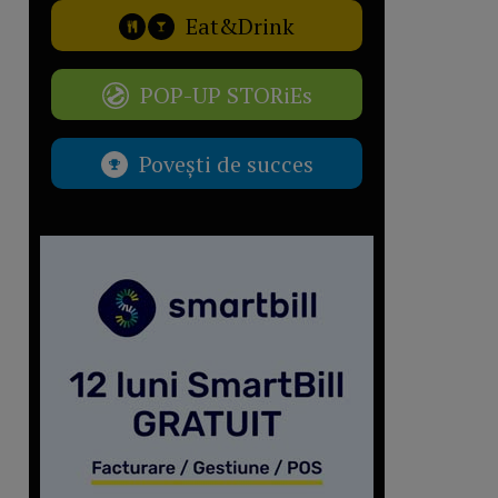
Eat&Drink
POP-UP STORiEs
Povești de succes