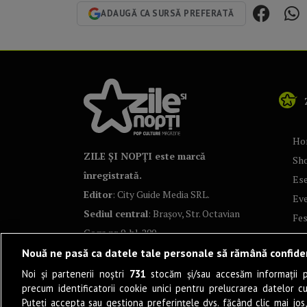
ADAUGĂ CA SURSĂ PREFERATĂ
Ho
ZILE ȘI NOPȚI este marcă
Sh
înregistrată.
Ese
Editor
: City Guide Media SRL.
Ev
Sediul central
: Brașov, Str. Octavian
Fes
Goga nr. 9, bl. 290
Co
Nouă ne pasă ca datele tale personale să rămână confide
Art
Noi și partenerii noștri
731
stocăm și/sau accesăm informații pe
Tea
precum identificatorii cookie unici pentru prelucrarea datelor c
Fil
Puteți accepta sau gestiona preferințele dvs. făcând clic mai jos,