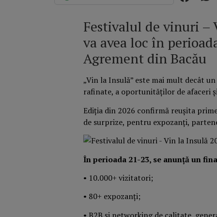
Festivalul de vinuri – 
va avea loc în perioad
Agrement din Bacău
„Vin la Insulă” este mai mult decât u
rafinate, a oportunităților de afaceri ş
Ediția din 2026 confirmă reușita primel
de surprize, pentru expozanți, partene
În perioada 21-23, se anunță un fin
• 10.000+ vizitatori;
• 80+ expozanţi;
• B2B și networking de calitate, gener