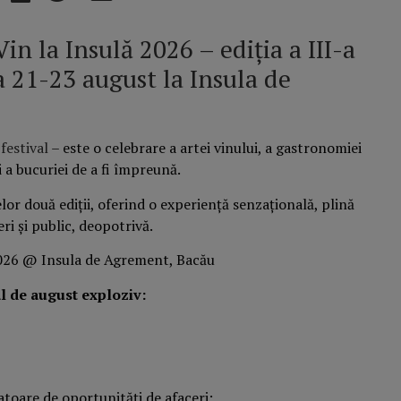
Vin la Insulă 2026 – ediția a III-a
a 21-23 august la Insula de
n
festival
– este o celebrare a artei vinului, a gastronomiei
i a bucuriei de a fi împreună.
or două ediții, oferind o experiență senzațională, plină
ri și public, deopotrivă.
al de august exploziv:
atoare de oportunități de afaceri;