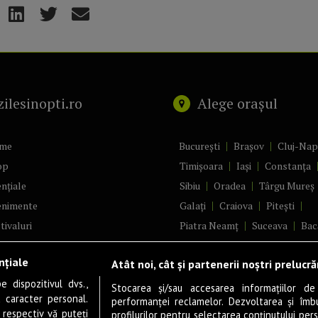
zilesinopti.ro
Alege orașul
me
București
Brașov
Cluj-Na
op
Timișoara
Iași
Constanța
nțiale
Sibiu
Oradea
Târgu Mureș
enimente
Galați
Craiova
Pitești
tivaluri
Piatra Neamț
Suceava
Bac
ncerte
Brăila
Ploiești
Râmnicu Vâ
nțiale
Atât noi, cât și partenerii noștri prelucr
ă & Cultură
Alba Iulia
Arad
Bistrița
 dispozitivul dvs.,
tru
Baia Mare
Satu Mare
Stocarea și/sau accesarea informațiilor de
u caracter personal.
performanței reclamelor. Dezvoltarea și îmbună
m
Sfântu Gheorghe
Deva
Fo
 respectiv vă puteți
profilurilor pentru selectarea conținutului pers