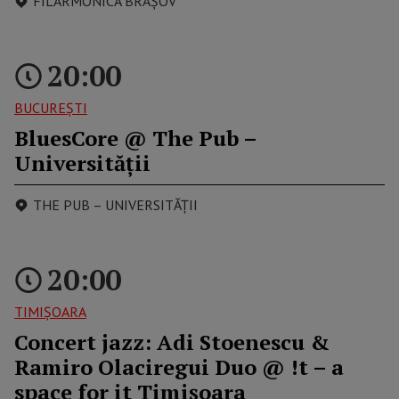
FILARMONICA BRAŞOV
20:00
BUCUREŞTI
BluesCore @ The Pub –
Universității
THE PUB – UNIVERSITĂȚII
20:00
TIMIŞOARA
Concert jazz: Adi Stoenescu &
Ramiro Olaciregui Duo @ !t – a
space for it Timișoara