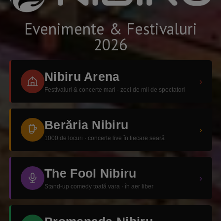
Evenimente & Festivaluri
2026
Nibiru Arena
›
Festivaluri & concerte mari · zeci de mii de spectatori
Berăria Nibiru
›
1000 de locuri · concerte live în fiecare seară
The Fool Nibiru
›
Stand-up comedy toată vara · în aer liber