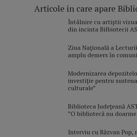
Articole in care apare Bibl
Întâlnire cu artiștii viz
din incinta Bilbiotecii 
Ziua Națională a Lecturi
amplu demers în comuni
Modernizarea depozitelor
investiție pentru sustena
culturale”
Biblioteca Județeană AST
”O bibliotecă nu doarme
Interviu cu Răzvan Pop,