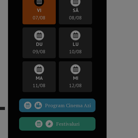
VI
SÂ
07/08
08/08
DU
LU
09/08
10/08
MA
MI
11/08
12/08
Program Cinema Azi
Festivaluri