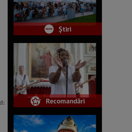
Știri
Recomandări
d: