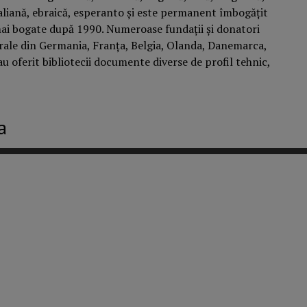
taliană, ebraică, esperanto și este permanent îmbogățit
l mai bogate după 1990. Numeroase fundații și donatori
lturale din Germania, Franța, Belgia, Olanda, Danemarca,
au oferit bibliotecii documente diverse de profil tehnic,
a