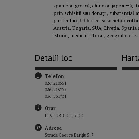
spaniolă, greacă, chineză, japoneză, i
prin achiziții sau donații, substanția
particulari, biblioteci si societăți cu
Austria, Ungaria, SUA, Elveția, Spania 
istoric, medical, literar, geografic etc.
Detalii loc
Hart
Telefon
0269210551
0269215775
0369561731
Orar
L-V: 08:00-16:00
Adresa
Strada George Barițiu 5, 7