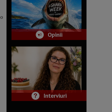
 o
Opinii
Interviuri