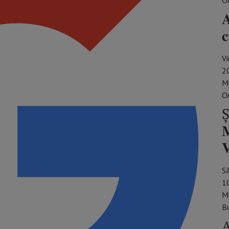
O
𝐀
𝐜
Vi
2
Mu
O
Ș
𝐌

S
1
M
Bu
A