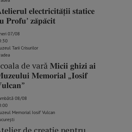
radea
𝐭𝐞𝐥𝐢𝐞𝐫𝐮𝐥 𝐞𝐥𝐞𝐜𝐭𝐫𝐢𝐜𝐢𝐭𝐚̆𝐭̦𝐢𝐢 𝐬𝐭𝐚𝐭𝐢𝐜𝐞
𝐮 𝐏𝐫𝐨𝐟𝐮’ 𝐳𝐚̆𝐩𝐚̆𝐜𝐢𝐭
neri 07/08
0:30
zeul Tarii Crisurilor
radea
coala de vară 𝐌𝐢𝐜𝐢𝐢 𝐠𝐡𝐢𝐳𝐢 𝐚𝐢
𝐮𝐳𝐞𝐮𝐥𝐮𝐢 𝐌𝐞𝐦𝐨𝐫𝐢𝐚𝐥 „𝐈𝐨𝐬𝐢𝐟
𝐮𝐥𝐜𝐚𝐧”
âmbătă 08/08
0:00
uzeul Memorial Iosif Vulcan
cureşti
telier de creație pentru