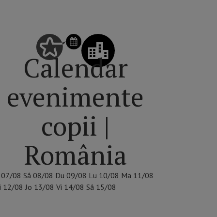
SCHIMBĂ ZIUA DIN CALENDAR
Calendar
evenimente
copii |
România
07/08
Sâ
08/08
Du
09/08
Lu
10/08
Ma
11/08
i
12/08
Jo
13/08
Vi
14/08
Sâ
15/08
ALEGE ORAȘUL