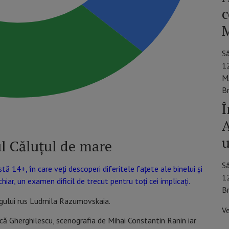
c
M
S
1
M
B
Î
A
u
l Căluțul de mare
S
ă 14+, în care veți descoperi diferitele fațete ale binelui și
1
chiar, un examen dificil de trecut pentru toți cei implicați.
B
urgului rus Ludmila Razumovskaia.
V
ică Gherghilescu, scenografia de Mihai Constantin Ranin iar