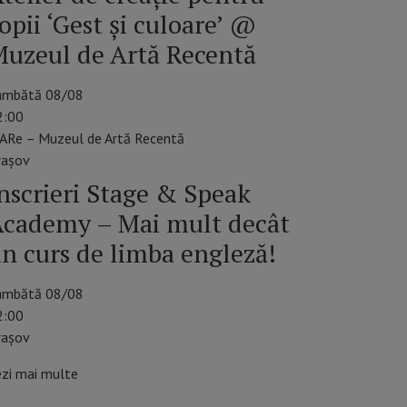
opii ‘Gest și culoare’ @
uzeul de Artă Recentă
âmbătă 08/08
2:00
ARe – Muzeul de Artă Recentă
raşov
nscrieri Stage & Speak
cademy – Mai mult decât
n curs de limba engleză!
âmbătă 08/08
2:00
rașov
ezi mai multe