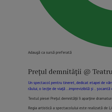
Adaugă ca sursă preferată
Prețul demnității @ Teatru
Un spectacol pentru tineret, dedicat etapei de vârst
răului, o lecție de viață …imprevizibilă și .. șocantă 
Textul piesei Prețul demnității îi aparține dramat
Regia artistică a spectacolului este realizată de L