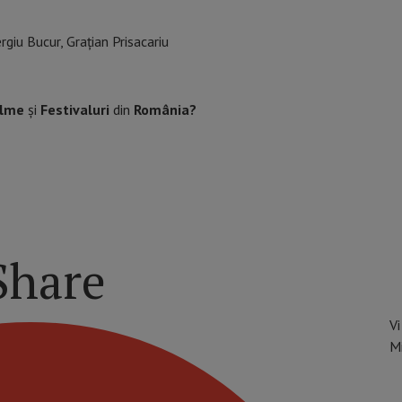
rgiu Bucur, Grațian Prisacariu
ilme
și
Festivaluri
din
România?
Share
Vi
M