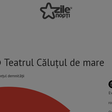
 Teatrul Căluțul de mare
Ev
ro