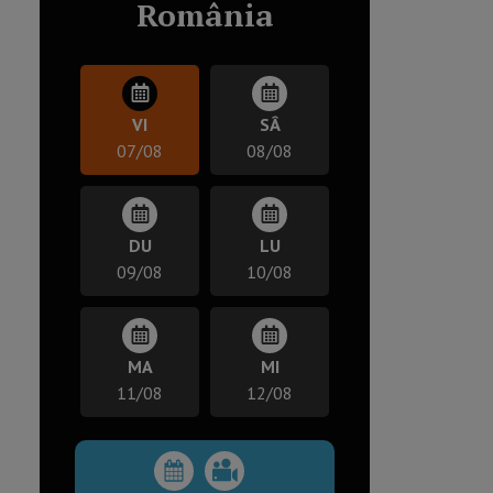
România
VI
SÂ
07/08
08/08
DU
LU
09/08
10/08
MA
MI
11/08
12/08