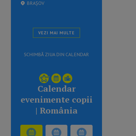
BRAȘOV
VEZI MAI MULTE
SCHIMBĂ ZIUA DIN CALENDAR
Calendar
evenimente copii
| România