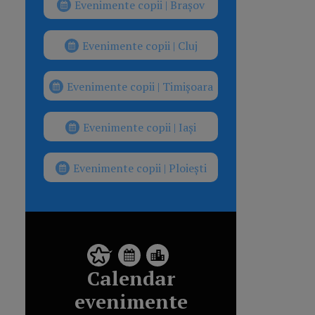
Evenimente copii | Brașov
Evenimente copii | Cluj
Evenimente copii | Timișoara
Evenimente copii | Iași
Evenimente copii | Ploiești
Calendar
evenimente