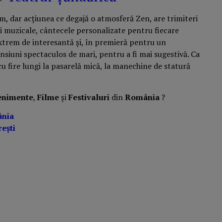
m, dar acțiunea ce degajă o atmosferă Zen, are trimiteri
ii muzicale, cântecele personalizate pentru fiecare
extrem de interesantă și, în premieră pentru un
nsiuni spectaculos de mari, pentru a fi mai sugestivă. Ca
u fire lungi la pasarelă mică, la manechine de statură
enimente
,
Filme
și
Festivaluri
din
România
?
ânia
ești