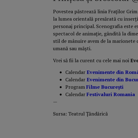
Povestea păstrează linia Fraților Grim
la lumea orientală presărată cu inserț
personaj principal. Scenografia este 
spectacol de animație, gândită la dime
stil de mânuire avem de la marionete c
umană sau măști.
Vrei să fii la curent cu cele mai noi
Ev
Calendar
Evenimente din Rom
Calendar
Evenimente din Bucur
Program
Filme București
Calendar
Festivaluri Romania
—
Sursa: Teatrul Țăndărică