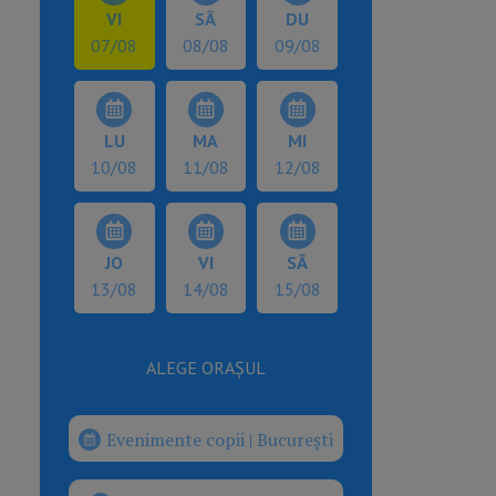
VI
SÂ
DU
07/08
08/08
09/08
LU
MA
MI
10/08
11/08
12/08
JO
VI
SÂ
13/08
14/08
15/08
ALEGE ORAȘUL
Evenimente copii | București