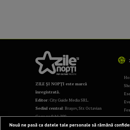
Ho
ZILE ȘI NOPȚI este marcă
Sh
înregistrată.
Ese
Editor
: City Guide Media SRL.
Ev
Sediul central
: Brașov, Str. Octavian
Fes
Goga nr. 9, bl. 290
Co
Nouă ne pasă ca datele tale personale să rămână confide
Art