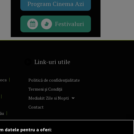
Program Cinema Azi
Festivaluri
Link-uri utile
poca
Politică de confidențialitate
Termeni și Condiții
Mediakit Zile si Nopti
Contact
ău
lcea
ăm datele pentru a oferi: