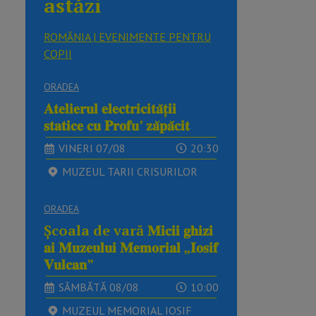
astăzi
ROMÂNIA | EVENIMENTE PENTRU
COPII
ORADEA
𝐀𝐭𝐞𝐥𝐢𝐞𝐫𝐮𝐥 𝐞𝐥𝐞𝐜𝐭𝐫𝐢𝐜𝐢𝐭𝐚̆𝐭̦𝐢𝐢
𝐬𝐭𝐚𝐭𝐢𝐜𝐞 𝐜𝐮 𝐏𝐫𝐨𝐟𝐮’ 𝐳𝐚̆𝐩𝐚̆𝐜𝐢𝐭
VINERI 07/08
20:30
MUZEUL TARII CRISURILOR
ORADEA
Școala de vară 𝐌𝐢𝐜𝐢𝐢 𝐠𝐡𝐢𝐳𝐢
𝐚𝐢 𝐌𝐮𝐳𝐞𝐮𝐥𝐮𝐢 𝐌𝐞𝐦𝐨𝐫𝐢𝐚𝐥 „𝐈𝐨𝐬𝐢𝐟
𝐕𝐮𝐥𝐜𝐚𝐧”
SÂMBĂTĂ 08/08
10:00
MUZEUL MEMORIAL IOSIF