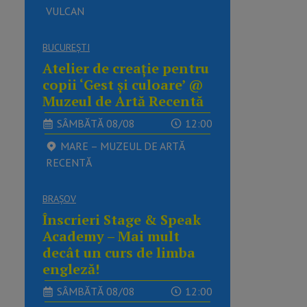
VULCAN
BUCUREŞTI
Atelier de creație pentru
copii ‘Gest și culoare’ @
Muzeul de Artă Recentă
SÂMBĂTĂ 08/08
12:00
MARE – MUZEUL DE ARTĂ
RECENTĂ
BRAŞOV
Înscrieri Stage & Speak
Academy – Mai mult
decât un curs de limba
engleză!
SÂMBĂTĂ 08/08
12:00