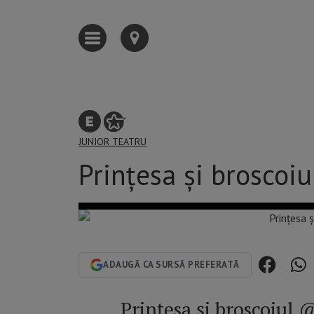
JUNIOR
TEATRU
Prințesa și broscoi
ADAUGĂ CA SURSĂ PREFERATĂ
Prințesa și broscoiul