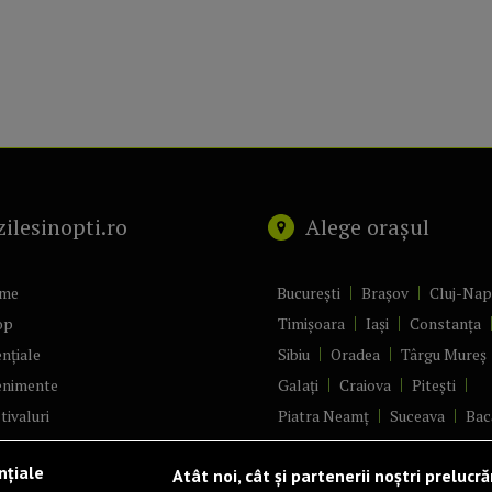
zilesinopti.ro
Alege orașul
me
București
Brașov
Cluj-Na
op
Timișoara
Iași
Constanța
nțiale
Sibiu
Oradea
Târgu Mureș
enimente
Galați
Craiova
Pitești
tivaluri
Piatra Neamț
Suceava
Bac
ncerte
Brăila
Ploiești
Râmnicu Vâ
nțiale
Atât noi, cât și partenerii noștri prelucr
ă & Cultură
Alba Iulia
Arad
Bistrița