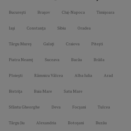
București
Brașov
Cluj-Napoca
Timișoara
Iași
Constanța
Sibiu
Oradea
Târgu Mureș
Galați
Craiova
Pitești
Piatra Neamț
Suceava
Bacău
Brăila
Ploiești
Râmnicu Vâlcea
Alba Iulia
Arad
Bistrița
Baia Mare
Satu Mare
Sfântu Gheorghe
Deva
Focșani
Tulcea
Târgu Jiu
Alexandria
Botoșani
Buzău