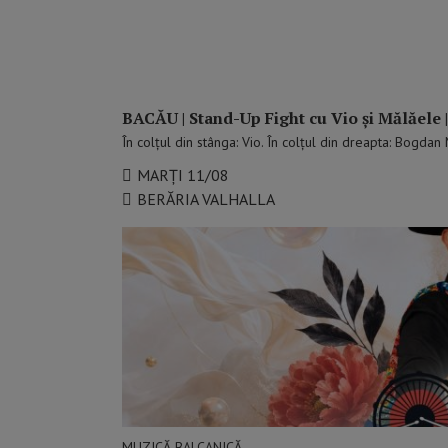
BACĂU | Stand-Up Fight cu Vio și Mălăele
În colțul din stânga: Vio. În colțul din dreapta: Bogda
MARȚI 11/08
BERĂRIA VALHALLA
MUZICĂ BALCANICĂ