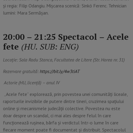
și regia: Filip Odangiu. Mișcarea scenică: Sinkó Ferenc. Tehnician
lumini: Mara Sermășan.
20:00 – 21:25 Spectacol – Acele
fete
(HU. SUB: ENG)
Locație: Sala Radu Stanca, Facultatea de Litere (Str. Horea nr. 31)
Rezervare gratuită:
https://bit.ly/4w3tiAT
Actorie (HU, licență) – anul IV
„Acele fete” explorează, prin povestea unei comunități liceale,
raporturile invizibile de putere dintre tineri, cruzimea spațiului
online și mecanismele judecății colective. Povestea nu este
doar despre un scandal, ci mai ales despre felul în care
funcționează rușinea, bârfa și verdictul într-o lume în care
fiecare moment poate fi documentat și distribuit. Spectacolul