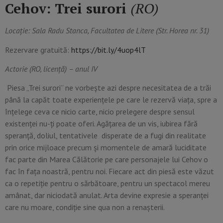
Cehov: Trei surori
(RO)
Locație: Sala Radu Stanca, Facultatea de Litere (Str. Horea nr. 31)
Rezervare gratuită:
https://bit.ly/4uop4lT
Actorie (RO, licență) – anul IV
Piesa „Trei surori” ne vorbește azi despre necesitatea de a trăi
până la capăt toate experiențele pe care le rezervă viața, spre a
înțelege ceva ce nicio carte, nicio prelegere despre sensul
existenței nu-ți poate oferi. Agățarea de un vis, iubirea fără
speranță, doliul, tentativele disperate de a fugi din realitate
prin orice mijloace precum și momentele de amară luciditate
fac parte din Marea Călătorie pe care personajele lui Cehov o
fac în fața noastră, pentru noi. Fiecare act din piesă este văzut
ca o repetiție pentru o sărbătoare, pentru un spectacol mereu
amânat, dar niciodată anulat. Arta devine expresie a speranței
care nu moare, condiție sine qua non a renașterii.