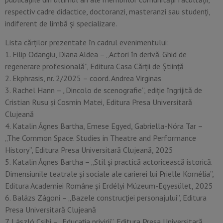
respectiv cadre didactice, doctoranzi, masteranzi sau studenți,
indiferent de limbă și specializare.
Lista cărților prezentate în cadrul evenimentului:
1. Filip Odangiu, Diana Aldea – „Actori în derivă. Ghid de
regenerare profesională”, Editura Casa Cărții de Știință
2. Ekphrasis, nr. 2/2025 – coord. Andrea Virginas
3. Rachel Hann – „Dincolo de scenografie”, ediție îngrijită de
Cristian Rusu și Cosmin Matei, Editura Presa Universitară
Clujeană
4. Katalin Ágnes Bartha, Emese Egyed, Gabriella-Nóra Tar –
„The Common Space. Studies in Theatre and Performance
History”, Editura Presa Universitară Clujeană, 2025
5. Katalin Ágnes Bartha – „Stil și practică actoricească istorică.
Dimensiunile teatrale și sociale ale carierei lui Prielle Kornélia”,
Editura Academiei Române și Erdélyi Múzeum-Egyesület, 2025
6. Balázs Zágoni – „Bazele construcției personajului”, Editura
Presa Universitară Clujeană
7. László Csibi – „Educația privirii”, Editura Presa Universitară