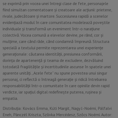
se exprimă prin vocea unei întregi clase de fete, personajele
fiind simultan comentatoare și creatoare ale acțiunii: prietene,
rivale, judecătoare și martore. Succesiunea rapidă a scenelor
evidențiază modul în care comunitatea modelează poveștile
individuale și transformă un eveniment într-o narațiune
colectivă. Vocea comună a elevelor devine, pe rând, cor și
mulțime, care când râde, când condamnă împreună. Structura
specială a textului permite reprezentarea unei experiențe
generaționale: căutarea identității, presiunea conformării,
dorința de apartenență și teama de excludere, dezvăluind
totodată fragilitățile și incertitudinile ascunse în spatele unei
aparente unități. „Acele fete” nu spune povestea unui singur
personaj, ci reflectă o întreagă generație și ridică întrebarea
responsabilității într-o comunitate în care opiniile devin rapid
verdicte, iar spațiul digital redefinește puterea, rușinea și
empatia.
Distribuția: Kovács Emma, Kúti Margit, Nagy J.-Noémi, Pálfalvi
Eneh, Pánczél Kriszta, Szlivka Mercédesz, Szőcs Noémi. Autor: