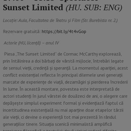
Sunset Limited
(HU. SUB: ENG)
Locație: Aula, Facultatea de Teatru și Film (Str. Burebista nr. 2.)
Rezervare gratuită:
https://bit.ly/4t4vGop
Actorie (HU, licență) – anul IV
Piesa „The Sunset Limited” de Cormac McCarthy explorează,
prin întâlnirea a doi bărbați de vârstă mijlocie, întrebări legate
de sensul vieții, credință și speranță. La momentul apariției, acest
conflict existențial reflecta în principal dilemele unei generații
marcate de experiențe de viață, dezamăgiri și pierderea încrederii
în lume. În această montare, povestea este interpretată de
actori studenți în jurul vârstei de douăzeci de ani, o alegere care
depășește simplul experiment formal și evidențiază faptul că
incertitudinea existențială nu mai aparține doar etapelor târzii
ale vieții, ci devine o experiență tot mai prezentă în rândul
generațiilor tinere. Situația scenică minimalistă amplifică
tensiunea filosofică a textului: două viziuni radical diferite