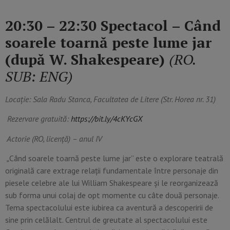
20:30 – 22:30 Spectacol – Când
soarele toarnă peste lume jar
(după W.
Shakespeare)
(RO.
SUB: ENG)
Locație: Sala Radu Stanca, Facultatea de Litere (Str. Horea nr. 31)
Rezervare gratuită:
https://bit.ly/4cKYcGX
Actorie (RO, licență) – anul IV
„
Când soarele toarnă peste lume jar” este o explorare teatrală
originală care extrage relații fundamentale între personaje din
piesele celebre ale lui William Shakespeare și le reorganizează
sub forma unui colaj de opt momente cu câte două personaje.
Tema spectacolului este iubirea ca aventură a descoperirii de
sine prin celălalt. Centrul de greutate al spectacolului este