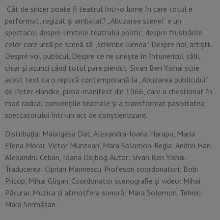
Cât de sincer poate fi teatrul într-o lume în care totul e
performat, regizat și ambalat? „Abuzarea scenei” e un
spectacol despre limitele teatrului politic, despre frustrările
celor care urcă pe scenă să „schimbe lumea”. Despre noi, artiștii.
Despre voi, publicul. Despre ce ne unește în întunericul sălii,
chiar și atunci când totul pare pierdut. Sivan Ben Yishai scrie
acest text ca o replică contemporană la „Abuzarea publicului”
de Peter Handke, piesa-manifest din 1966, care a chestionat în
mod radical convențiile teatrale și a transformat pasivitatea
spectatorului într-un act de conștientizare.
Distribuția: Maialgesa Dat, Alexandra-Ioana Harapu, Maria
Elena Morar, Victor Muntean, Mara Solomon. Regia: Andrei Han,
Alexandru Ceban, Ioana Dajbog. Autor: Sivan Ben Yishai.
Traducerea: Ciprian Marinescu. Profesori coordonatori: Bobi
Pricop, Mihai Gligan. Coordonator scenografie și video: Mihai
Păcurar. Muzica și atmosfera sonoră: Mara Solomon. Tehnic:
Mara Sermășan.