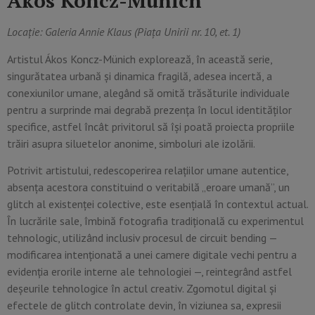
Ákos
Koncz-Münich
Locație: Galeria Annie Klaus (Piața Unirii nr. 10, et. 1)
Artistul Ákos Koncz-Münich explorează, în această serie,
singurătatea urbană și dinamica fragilă, adesea incertă, a
conexiunilor umane, alegând să omită trăsăturile individuale
pentru a surprinde mai degrabă prezența în locul identităților
specifice, astfel încât privitorul să își poată proiecta propriile
trăiri asupra siluetelor anonime, simboluri ale izolării.
Potrivit artistului, redescoperirea relațiilor umane autentice,
absența acestora constituind o veritabilă „eroare umană”, un
glitch al existenței colective, este esențială în contextul actual.
În lucrările sale, îmbină fotografia tradițională cu experimentul
tehnologic, utilizând inclusiv procesul de circuit bending —
modificarea intenționată a unei camere digitale vechi pentru a
evidenția erorile interne ale tehnologiei —, reintegrând astfel
deșeurile tehnologice în actul creativ. Zgomotul digital și
efectele de glitch controlate devin, în viziunea sa, expresii