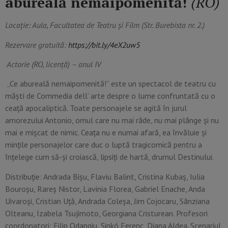
abureală nemaipomenită!
(RO)
Locație: Aula, Facultatea de Teatru și Film (Str. Burebista nr. 2.)
Rezervare gratuită:
https://bit.ly/4eX2uw5
Actorie (RO, licență) – anul IV
„Ce abureală nemaipomenită!” este un spectacol de teatru cu
măști de Commedia dell’ arte despre o lume confruntată cu o
ceață apocaliptică. Toate personajele se agită în jurul
amorezului Antonio, omul care nu mai râde, nu mai plânge și nu
mai e mișcat de nimic. Ceața nu e numai afară, ea învăluie și
mințile personajelor care duc o luptă tragicomică pentru a
înțelege cum să-și croiască, lipsiți de hartă, drumul Destinului.
Distribuție: Andrada Bișu, Flaviu Balint, Cristina Kubaș, Iulia
Bouroșu, Rareș Nistor, Lavinia Florea, Gabriel Enache, Anda
Uivaroși, Cristian Uță, Andrada Coleșa, Jim Cojocaru, Sânziana
Olteanu, Izabela Tsujimoto, Georgiana Cristurean. Profesori
coordonatori: Filip Odangiu, Sinkó Ferenc, Diana Aldea. Scenariul