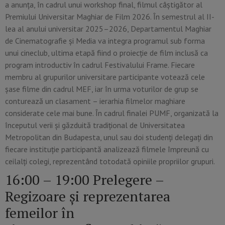
a anunța, în cadrul unui workshop final, filmul câștigător al
Premiului Universitar Maghiar de Film 2026. În semestrul al II-
lea al anului universitar 2025–2026, Departamentul Maghiar
de Cinematografie și Media va integra programul sub forma
unui cineclub, ultima etapă fiind o proiecție de film inclusă ca
program introductiv în cadrul Festivalului Frame. Fiecare
membru al grupurilor universitare participante votează cele
șase filme din cadrul MEF, iar în urma voturilor de grup se
conturează un clasament – ierarhia filmelor maghiare
considerate cele mai bune. În cadrul finalei PUMF, organizată la
începutul verii și găzduită tradițional de Universitatea
Metropolitan din Budapesta, unul sau doi studenți delegați din
fiecare instituție participantă analizează filmele împreună cu
ceilalți colegi, reprezentând totodată opiniile propriilor grupuri.
16:00 – 19:00 Prelegere –
Regizoare și reprezentarea
femeilor în