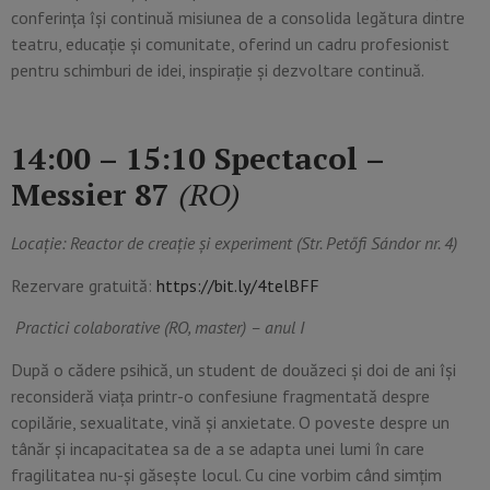
conferința își continuă misiunea de a consolida legătura dintre
teatru, educație și comunitate, oferind un cadru profesionist
pentru schimburi de idei, inspirație și dezvoltare continuă.
14:00 – 15:10 Spectacol –
Messier 87
(RO)
Locație: Reactor de creație și experiment (Str. Petőfi Sándor nr. 4)
Rezervare gratuită:
https://bit.ly/4telBFF
Practici colaborative (RO, master) – anul I
După o cădere psihică, un student de douăzeci și doi de ani își
reconsideră viața printr-o confesiune fragmentată despre
copilărie, sexualitate, vină și anxietate. O poveste despre un
tânăr și incapacitatea sa de a se adapta unei lumi în care
fragilitatea nu-și găsește locul. Cu cine vorbim când simțim