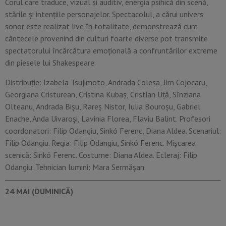
Corul care traduce, vizual și auditiv, energia psihică din scenă,
stările și intențiile personajelor. Spectacolul, a cărui univers
sonor este realizat live în totalitate, demonstrează cum
cântecele provenind din culturi foarte diverse pot transmite
spectatorului încărcătura emoțională a confruntărilor extreme
din piesele lui Shakespeare.
Distribuție: Izabela Tsujimoto, Andrada Coleșa, Jim Cojocaru,
Georgiana Cristurean, Cristina Kubaș, Cristian Uță, Sînziana
Olteanu, Andrada Bișu, Rareș Nistor, Iulia Bouroșu, Gabriel
Enache, Anda Uivaroși, Lavinia Florea, Flaviu Balint. Profesori
coordonatori: Filip Odangiu, Sinkó Ferenc, Diana Aldea. Scenariul:
Filip Odangiu. Regia: Filip Odangiu, Sinkó Ferenc. Mișcarea
scenică: Sinkó Ferenc. Costume: Diana Aldea. Ecleraj: Filip
Odangiu. Tehnician lumini: Mara Sermășan.
24 MAI (DUMINICĂ)