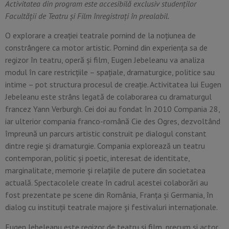
Activitatea din program este accesibilă exclusiv studenților
Facultății de Teatru și Film înregistrați în prealabil.
O explorare a creației teatrale pornind de la noțiunea de
constrângere ca motor artistic. Pornind din experiența sa de
regizor în teatru, operă și film, Eugen Jebeleanu va analiza
modul în care restricțiile – spațiale, dramaturgice, politice sau
intime – pot structura procesul de creație. Activitatea lui Eugen
Jebeleanu este strâns legată de colaborarea cu dramaturgul
francez Yann Verburgh. Cei doi au fondat în 2010 Compania 28,
iar ulterior compania franco-română Cie des Ogres, dezvoltând
împreună un parcurs artistic construit pe dialogul constant
dintre regie și dramaturgie. Compania explorează un teatru
contemporan, politic și poetic, interesat de identitate,
marginalitate, memorie și relațiile de putere din societatea
actuală. Spectacolele create în cadrul acestei colaborări au
fost prezentate pe scene din România, Franța și Germania, în
dialog cu instituții teatrale majore și festivaluri internaționale.
Eugen Jebeleanu este regizor de teatru și film, precum și actor