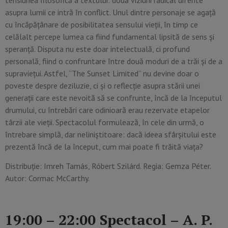
asupra lumii ce intră în conflict. Unul dintre personaje se agață
cu încăpățânare de posibilitatea sensului vieții, în timp ce
celălalt percepe lumea ca fiind fundamental lipsită de sens și
speranță. Disputa nu este doar intelectuală, ci profund
personală, fiind o confruntare între două moduri de a trăi și de a
supraviețui. Astfel, “The Sunset Limited” nu devine doar o
poveste despre deziluzie, ci și o reflecție asupra stării unei
generații care este nevoită să se confrunte, încă de la începutul
drumului, cu întrebări care odinioară erau rezervate etapelor
târzii ale vieții. Spectacolul formulează, în cele din urmă, o
întrebare simplă, dar neliniștitoare: dacă ideea sfârșitului este
prezentă încă de la început, cum mai poate fi trăită viața?
Distribuție: Imreh Tamás, Róbert Szilárd. Regia: Gemza Péter.
Autor: Cormac McCarthy.
19:00 – 22:00 Spectacol – A. P.