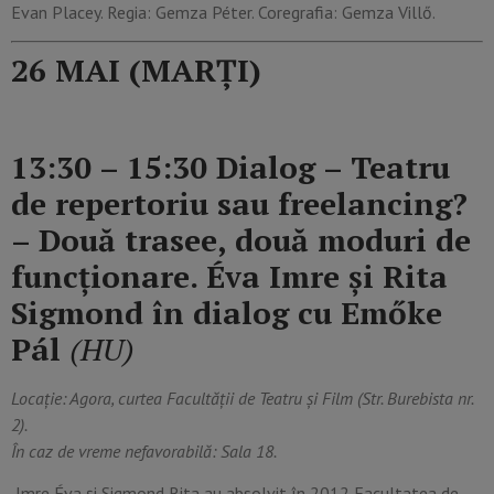
Evan Placey. Regia: Gemza Péter. Coregrafia: Gemza Villő.
26 MAI (MARȚI)
13:30 – 15:30 Dialog – Teatru
de repertoriu sau freelancing?
– Două trasee, două
moduri de
funcționare. Éva Imre și Rita
Sigmond în dialog cu Emőke
Pál
(HU)
Locație: Agora, curtea Facultății de Teatru și Film (Str. Burebista nr.
2).
În caz de vreme nefavorabilă: Sala 18.
Imre Éva și Sigmond Rita au absolvit în 2012 Facultatea de