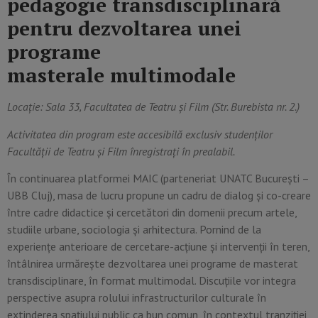
pedagogie
transdisciplinară
pentru dezvoltarea unei
programe
masterale
multimodale
Locație: Sala 33, Facultatea de Teatru și Film (Str. Burebista nr. 2.)
Activitatea din program este accesibilă exclusiv studenților
Facultății de Teatru și Film înregistrați în prealabil.
În continuarea platformei MAIC (parteneriat UNATC București –
UBB Cluj), masa de lucru propune un cadru de dialog și co-creare
între cadre didactice și cercetători din domenii precum artele,
studiile urbane, sociologia și arhitectura. Pornind de la
experiențe anterioare de cercetare-acțiune și intervenții în teren,
întâlnirea urmărește dezvoltarea unei programe de masterat
transdisciplinare, în format multimodal. Discuțiile vor integra
perspective asupra rolului infrastructurilor culturale în
extinderea spațiului public ca bun comun, în contextul tranziției