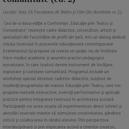
Locație: Sala 19, Facultatea de Teatru și Film (Str. Burebista nr. 2.)
Cea de-a doua ediție a Conferinței „Educație prin Teatru și
Comunitate” reunește cadre didactice, cercetători, artiști și
specialiști din facultățile de profil din țară, într‑un dialog dedicat
rolului teatrului în procesele educaționale contemporane.
Evenimentul își propune să creeze un spațiu viu de întâlnire
între mediul academic și anumite practici pedagogice
inovatoare, în care teatrul devine instrument de învățare,
explorare și coeziune comunitară. Programul include un
workshop special destinat cadrelor didactice, susținut de
studenții programului de master Educație prin Teatru, care vor
propune metode interactive, exerciții performative și aplicații
practice pentru integrarea teatrului în activitatea școlară.
Participanții vor avea ocazia să experimenteze direct tehnici și
abordări teatrale menite să stimuleze creativitatea, gândirea
critică și colaborarea în rândul elevilor. Prin perspectiva
interdisciplinară și prin implicarea activă a tinerilor creatori,