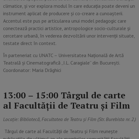
climatice, și vor explora modul în care educația poate deveni un
instrument aplicat de producere și co-creare a cunoașterii.
Accentul este pus pe articularea unui model pedagogic care
conectează practici artistice, antropologice socio-culturale și
cercetare urbană, în vederea dezvoltării unor intervenții situate,
testate direct în context.
În parteneriat cu UNATC – Universitatea Națională de Artă
Teatrală și Cinematografică „I.L. Caragiale” din București.
Coordonator: Maria Drăghici
13:00 – 15:00 Târgul de carte
al Facultății de Teatru și Film
Locație:
Bibliotecă, Facultatea de Teatru și Film (Str. Burebista nr. 2.)
Târgul de carte al Facultății de Teatru și Film reunește
publicațiile din ultimul an ale membrilor comunității facultății,