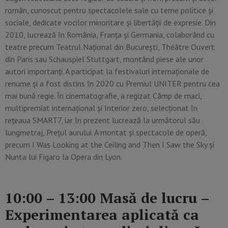
român, cunoscut pentru spectacolele sale cu teme politice și
sociale, dedicate vocilor minoritare și libertății de expresie. Din
2010, lucrează în România, Franța și Germania, colaborând cu
teatre precum Teatrul Național din București, Théâtre Ouvert
din Paris sau Schauspiel Stuttgart, montând piese ale unor
autori importanți. A participat la festivaluri internaționale de
renume și a fost distins în 2020 cu Premiul UNITER pentru cea
mai bună regie. În cinematografie, a regizat Câmp de maci,
multipremiat internațional și Interior zero, selecționat în
rețeaua SMART7, iar în prezent lucrează la următorul său
lungmetraj, Prețul aurului. A montat și spectacole de operă,
precum I Was Looking at the Ceiling and Then I Saw the Sky și
Nunta lui Figaro la Opera din Lyon.
10:00 – 13:00 Masă de lucru –
Experimentarea aplicată ca