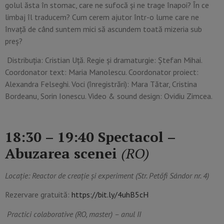
golul ăsta în stomac, care ne sufocă și ne trage înapoi? În ce
limbaj îl traducem? Cum cerem ajutor într-o lume care ne
învață de când suntem mici să ascundem toată mizeria sub
preș?
Distribuția: Cristian Uță. Regie și dramaturgie: Ștefan Mihai.
Coordonator text: Maria Manolescu. Coordonator proiect:
Alexandra Felseghi. Voci (înregistrări): Mara Tătar, Cristina
Bordeanu, Sorin Ionescu. Video & sound design: Ovidiu Zimcea.
18:30 – 19:40 Spectacol –
Abuzarea scenei
(RO)
Locație: Reactor de creație și experiment (Str. Petőfi Sándor nr. 4)
Rezervare gratuită:
https://bit.ly/4uhB5cH
Practici colaborative (RO, master) – anul II