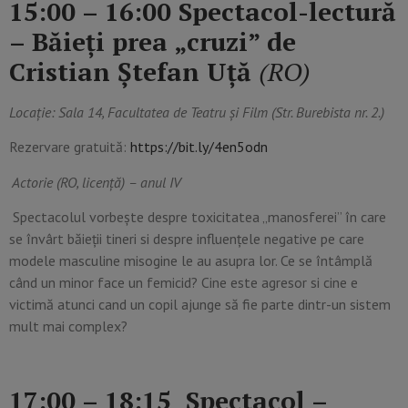
15:00 – 16:00 Spectacol-lectură
– Băieți prea „cruzi” de
Cristian Ștefan Uță
(RO)
Locație: Sala 14, Facultatea de Teatru și Film (Str. Burebista nr. 2.)
Rezervare gratuită:
https://bit.ly/4en5odn
Actorie (RO, licență) – anul IV
Spectacolul vorbește despre toxicitatea „manosferei” în care
se învârt băieții tineri si despre influențele negative pe care
modele masculine misogine le au asupra lor. Ce se întâmplă
când un minor face un femicid? Cine este agresor si cine e
victimă atunci cand un copil ajunge să fie parte dintr-un sistem
mult mai complex?
17:00 – 18:15 Spectacol –