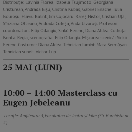
Distribuție: Lavinia Florea, Izabela Tsujimoto, Georgiana
Cristurean, Andrada Bișu, Cristina Kubaș, Gabriel Enache, Iulia
Bouroșu, Flaviu Balint, Jim Cojocaru, Rareș Nistor, Cristian Uță,
Sînziana Olteanu, Andrada Coleșa, Anda Uivaroși. Profesori
coordonatori: Filip Odangiu, Sinkó Ferenc, Diana Aldea, Codruța
Bonta. Regia, scenografia: Filip Odangiu. Mișcarea scenică: Sinkó
Ferenc. Costume: Diana Aldea. Tehnician lumini: Mara Sermășan.
Tehnician sunet: Victor Lup.
25 MAI (LUNI)
10:00 – 14:00 Masterclass cu
Eugen Jebeleanu
Locație: Amfiteatru 3, Facultatea de Teatru și Film (Str. Burebista nr.
2.)