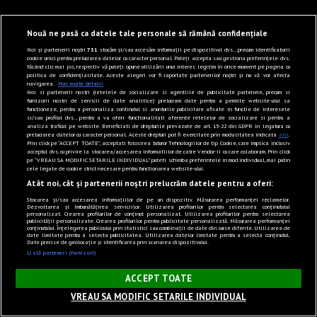
Nouă ne pasă ca datele tale personale să rămână confidențiale
Noi și partenerii noștri
731
stocăm și/sau accesăm informații pe dispozitivul dvs., precum identificatorii
cookie unici pentru prelucrarea datelor cu caracter personal. Puteți accepta sau gestiona preferințele dvs.
făcând clic mai jos, respectiv vă puteți opune utilizării unui interes legitim în orice moment pe pagina cu
politica de confidențialitate. Aceste alegeri vor fi raportate partenerilor noștri și nu vă vor afecta
navigarea.
Mai multe detalii
Noi si partenerii nostri (retelele de socializare si agentiile de publicitate partenere, precum si
furnizorii nostri de servicii de date analitice) prelucram date pentru a permite website-ului sa
functioneze, pentru a personaliza continutul si anunturile publicitare afisate in functie de interesele
si/sau profilul dvs., pentru a va oferi functionalitati aferente retelelor de socializare si pentru a
analiza traficul pe website. Beneficiati de drepturile prevazute de art. 15-22 din GDPR in legatura cu
prelucrarea datelor cu caracter personal. Aceste drepturi pot fi exercitate prin modalitatea indicata
aici
.
Prin click pe “ACCEPT TOATE”, acceptati folosirea tuturor Tehnologiilor de tip Cookie, care implica inclusiv
acceptul dvs. cu privire la stocarea/accesarea informatiilor de catre Vendor-ii cu care colaboram. Prin click
pe “VREAU SA MODIFIC SETARILE INDIVIDUAL” puteti schimba preferintele in mod individual, mai putin
cele legate de cookie strict necesare pentru functionarea website-ului.
Atât noi, cât și partenerii noștri prelucrăm datele pentru a oferi:
Stocarea și/sau accesarea informațiilor de pe un dispozitiv. Măsurarea performanței reclamelor.
Dezvoltarea și îmbunătățirea serviciilor. Utilizarea profilurilor pentru selectarea conținutului
personalizat. Crearea profilurilor de conținut personalizat. Utilizarea profilurilor pentru selectarea
publicității personalizate. Crearea profilurilor pentru publicitate personalizată. Măsurarea performanței
conținutului. Înțelegerea publicului prin statistici sau combinații de date din surse diferite. Utilizarea de
date limitate pentru a selecta publicitatea. Utilizarea datelor limitate pentru a selecta conținutul.
Date precise de geolocație și identificarea prin scanarea dispozitivului.
Listă parteneri (furnizori)
×
ACCEPT TOATE
VREAU SA MODIFIC SETARILE INDIVIDUAL
Sunet