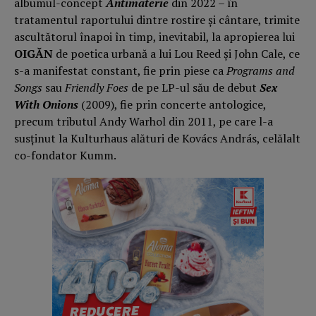
albumul-concept
Antimaterie
din 2022 – în
tratamentul raportului dintre rostire şi cântare, trimite
ascultătorul înapoi în timp, inevitabil, la apropierea lui
OIGĂN
de poetica urbană a lui Lou Reed şi John Cale, ce
s-a manifestat constant, fie prin piese ca
Programs and
Songs
sau
Friendly Foes
de pe LP-ul său de debut
Sex
With Onions
(2009), fie prin concerte antologice,
precum tributul Andy Warhol din 2011, pe care l-a
susţinut la Kulturhaus alături de Kovács András, celălalt
co-fondator Kumm.