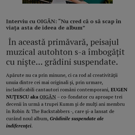
Interviu cu OIGĂN: “Nu cred că o să scap în
viața asta de ideea de album”
În această primăvară, peisajul
muzical autohton s-a îmbogăţit
cu nişte… grădini suspendate.
Apărute nu ca prin minune, ci ca rod al creativităţii
unuia dintre cei mai originali şi, prin urmare,
inclasificabili cantautori români contemporani,
EUGEN
NUŢESCU aka
OIGĂN
– co-fondator cu aproape trei
decenii în urmă a trupei Kumm şi de mulţi ani membru
în Robin & The Backstabbers -, care şi-a lansat de
curând noul album,
Grădinile suspendate ale
indiferenței
.