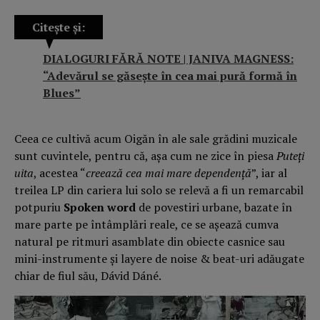
Citește și:
DIALOGURI FĂRĂ NOTE | JANIVA MAGNESS:
“Adevărul se găseşte în cea mai pură formă în
Blues”
Ceea ce cultivă acum Oigăn în ale sale grădini muzicale
sunt cuvintele, pentru că, aşa cum ne zice în piesa
Puteţi
uita
, acestea “
creează cea mai mare dependenţă
”, iar al
treilea LP din cariera lui solo se relevă a fi un remarcabil
potpuriu
Spoken word
de povestiri urbane, bazate în
mare parte pe întâmplări reale, ce se aşează cumva
natural pe ritmuri asamblate din obiecte casnice sau
mini-instrumente şi layere de noise & beat-uri adăugate
chiar de fiul său, Dávid Dáné.