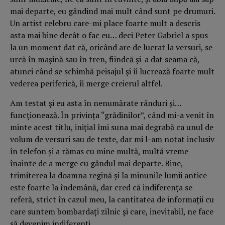
mai departe, eu gândind mai mult când sunt pe drumuri.
Un artist celebru care-mi place foarte mult a descris
asta mai bine decât o fac eu… deci Peter Gabriel a spus
la un moment dat că, oricând are de lucrat la versuri, se
urcă în mașină sau în tren, fiindcă și-a dat seama că,
atunci când se schimbă peisajul şi îi lucrează foarte mult
vederea periferică, îi merge creierul altfel.
Am testat şi eu asta în nenumărate rânduri și…
funcționează. În privinţa “grădinilor”, când mi-a venit în
minte acest titlu, inițial îmi suna mai degrabă ca unul de
volum de versuri sau de texte, dar mi l-am notat inclusiv
în telefon şi a rămas cu mine multă, multă vreme
înainte de a merge cu gândul mai departe. Bine,
trimiterea la doamna regină și la minunile lumii antice
este foarte la îndemână, dar cred că indiferenţa se
referă, strict în cazul meu, la cantitatea de informații cu
care suntem bombardați zilnic și care, inevitabil, ne face
să devenim indiferenți.