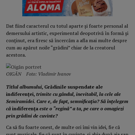
Dat fiind caracterul cu totul aparte şi foarte personal al
demersului artistic, experimental deopotrivă în formă şi
conţinut, era firesc să încercăm a afla mai multe despre
cum au apărut noile “grădini” chiar de la creatorul
acestora.
OIGĂN Foto: Vladimir Ivanov
Titlul albumului,
Grădinile suspendate ale
indiferenței
, trimite cu gândul, inevitabil, la cele ale
Semiramidei. Care e, de fapt, semnificația? Să înțelegem
că
indiferența
este o “regină” a ta, pe care o omagiezi
prin grădini de cuvinte?
Ca să fiu foarte onest, de multe ori îmi vin idei, fie că
sunt muzicale, fie că sunt în cuvinte, şi abia după aia sap