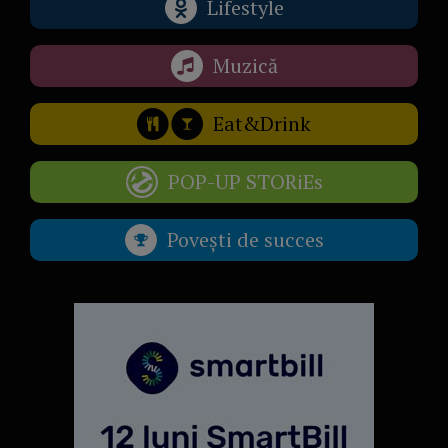
Lifestyle
Muzică
Eat&Drink
POP-UP STORiEs
Povești de succes