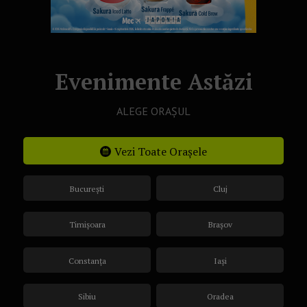
Evenimente Astăzi
ALEGE ORAȘUL
Vezi Toate Orașele
București
Cluj
Timișoara
Brașov
Constanța
Iași
Sibiu
Oradea