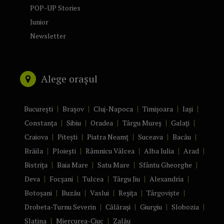
POP-UP Stories
Junior
Newsletter
Alege orașul
București
Brașov
Cluj-Napoca
Timișoara
Iași
Constanța
Sibiu
Oradea
Târgu Mureș
Galați
Craiova
Pitești
Piatra Neamț
Suceava
Bacău
Brăila
Ploiești
Râmnicu Vâlcea
Alba Iulia
Arad
Bistrița
Baia Mare
Satu Mare
Sfântu Gheorghe
Deva
Focșani
Tulcea
Târgu Jiu
Alexandria
Botoșani
Buzău
Vaslui
Reșița
Târgoviște
Drobeta-Turnu Severin
Călărași
Giurgiu
Slobozia
Slatina
Miercurea-Ciuc
Zalău