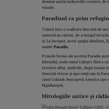
domină astăzi industriile creative, de l
vizuale.
Paradisul ca prim refugiu
Trăind într-o realitate descrisă de au
oamenii au căutat, de-a lungul istoriei,
zi. La început, acest spațiu idealizat, 
numit
Paradis
.
Primele forme ale acestui Paradis sunt
Edenului, unde omul trăiește fără a cun
terestru aflat, simbolic, după Insula I
tinereții eterne și apa vieții sau la Par
când Columb descoperă America (pe c
făgăduinței).
Mitologiile antice și rădă