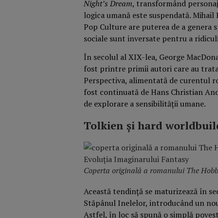
Night’s Dream
, transformând personaje
logica umană este suspendată. Mihai
Pop Culture are puterea de a genera sp
sociale sunt inversate pentru a ridicul
În secolul al XIX-lea, George MacDonal
fost printre primii autori care au trat
Perspectiva, alimentată de curentul ro
fost continuată de Hans Christian An
de explorare a sensibilității umane.
Tolkien și hard worldbui
Coperta originală a romanului The Hobbit
Această tendință se maturizează în sec
Stăpânul Inelelor, introducând un no
Astfel, în loc să spună o simplă poves