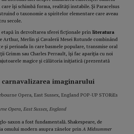
care își schimbă forma, realități instabile. Și Paracelsus
nstruind o taxonomie a spiritelor elementare care aveau
ru secole.
etapă în dezvoltarea sferei ficționale prin
literatura
le Arthur, Merlin și Cavalerii Mesei Rotunde combinând
ste și perioada în care basmele populare, transmise oral
ții Grimm sau Charles Perrault, își fac apariția cu noi
 ajutoarele magice și călătoria inițiatică (prezentată
i carnavalizarea imaginarului
ne Opera, East Sussex, England
nglo-saxon a fost fundamentală. Shakespeare, de
ia omului modern asupra zânelor prin
A Midsummer