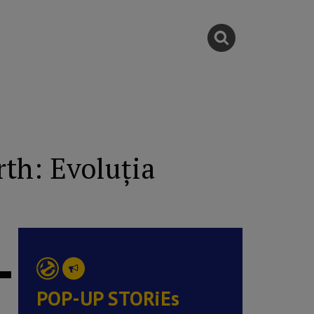
th: Evoluția
POP-UP STORiEs