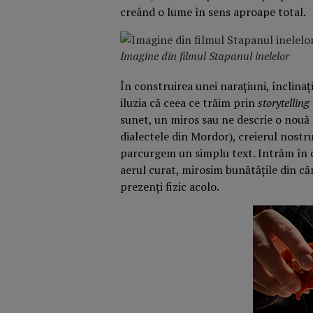
creând o lume în sens aproape total.
Imagine din filmul Stapanul inelelor
În construirea unei narațiuni, înclinaț
iluzia că ceea ce trăim prin
storytelling
sunet, un miros sau ne descrie o nouă 
dialectele din Mordor), creierul nostru 
parcurgem un simplu text. Intrăm în c
aerul curat, mirosim bunătățile din că
prezenți fizic acolo.