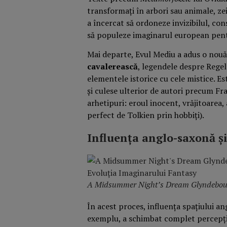
transformați în arbori sau animale, zei 
a încercat să ordoneze invizibilul, co
să populeze imaginarul european pent
Mai departe, Evul Mediu a adus o nouă 
cavalerească
, legendele despre Rege
elementele istorice cu cele mistice. E
și culese ulterior de autori precum Fra
arhetipuri: eroul inocent, vrăjitoarea,
perfect de Tolkien prin hobbiți).
Influența anglo-saxonă ș
A Midsummer Night’s Dream Glyndebour
În acest proces, influența spațiului a
exemplu, a schimbat complet percepț