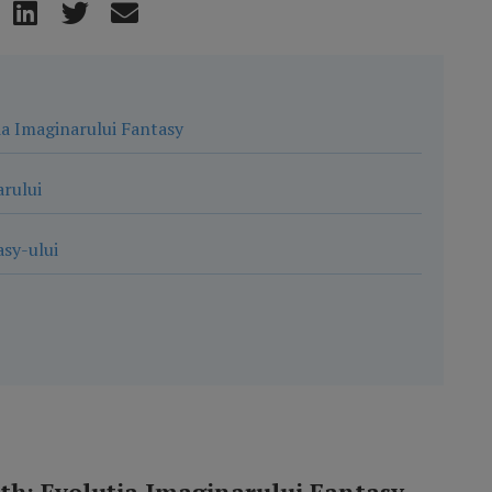
ia Imaginarului Fantasy
arului
asy-ului
rth: Evoluția Imaginarului Fantasy