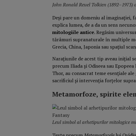
John Ronald Reuel Tolkien (1892–1973) a
Deși pare un domeniu al imaginației, 
explica lumea, de a da un sens necunosc
mitologiile antice
. Regăsim universuri
tărâmuri supranaturale în multiple mo
Grecia, China, Japonia sau spațiul scan
Narațiunile de acest tip aveau inițial se
precum Iliada și Odiseea sau Epopeea l
Thor, au consacrat teme esențiale ale g
sacrificiul și intervenția forțelor sup
Metamorfoze, spirite ele
Leul simbol al arhetipurilor mitologice m
Texte precum
Metamorfozele
lui Ovidiu