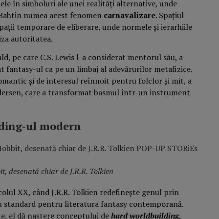
le în simboluri ale unei realități alternative, unde
l Bahtin numea acest fenomen
carnavalizare
. Spațiul
ații temporare de eliberare, unde normele și ierarhiile
iza autoritatea.
d, pe care C.S. Lewis l-a considerat mentorul său, a
at fantasy-ul ca pe un limbaj al adevărurilor metafizice.
mantic și de interesul reînnoit pentru folclor și mit, a
dersen, care a transformat basmul într-un instrument
lding-ul modern
, desenată chiar de J.R.R. Tolkien
olul XX, când J.R.R. Tolkien redefinește genul prin
u standard pentru literatura fantasy contemporană.
te, el dă naștere conceptului de
hard worldbuilding
,