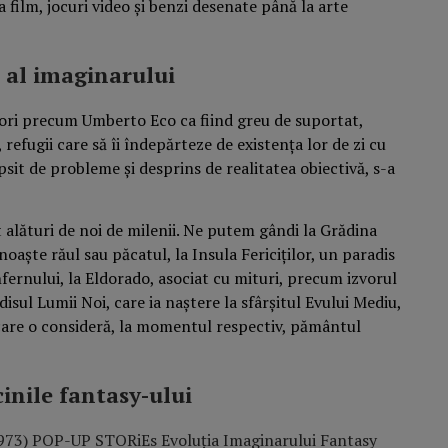
a film, jocuri video și benzi desenate până la arte
 al imaginarului
tori precum Umberto Eco ca fiind greu de suportat,
 refugii care să îi îndepărteze de existența lor de zi cu
lipsit de probleme și desprins de realitatea obiectivă, s-a
 alături de noi de milenii. Ne putem gândi la Grădina
oaște răul sau păcatul, la Insula Fericiților, un paradis
nfernului, la Eldorado, asociat cu mituri, precum izvorul
adisul Lumii Noi, care ia naștere la sfârșitul Evului Mediu,
are o consideră, la momentul respectiv, pământul
cinile fantasy-ului