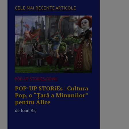
CELE MAI RECENTE ARTICOLE
POP-UP STORIES/OPINII
POP-UP STORiEs | Cultura
Pop, o “Ţară a Minunilor”
pentru Alice
de Ioan Big