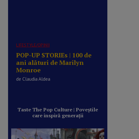
LIFESTYLE/OPINII
POP-UP STORIEs | 100 de
ani alături de Marilyn
Monroe
de Claudia Aldea
Taste The Pop Culture | Poveștile
care inspiră generații