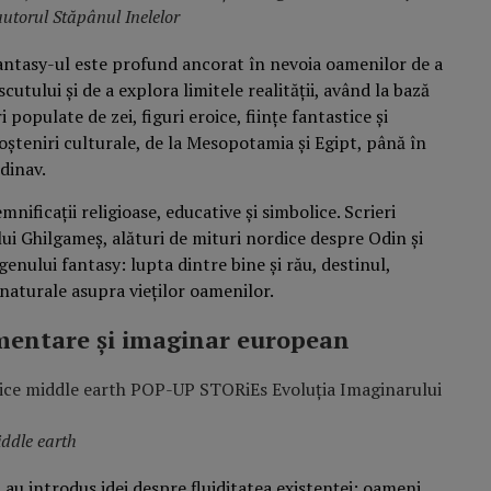
utorul Stăpânul Inelelor
fantasy-ul este profund ancorat în nevoia oamenilor de a
utului și de a explora limitele realității, având la bază
 populate de zei, figuri eroice, ființe fantastice și
șteniri culturale, de la Mesopotamia și Egipt, până în
dinav.
mnificații religioase, educative și simbolice. Scrieri
ui Ghilgameș, alături de mituri nordice despre Odin și
enului fantasy: lupta dintre bine și rău, destinul,
ranaturale asupra vieților oamenilor.
mentare și imaginar european
iddle earth
 au introdus idei despre fluiditatea existenței: oameni