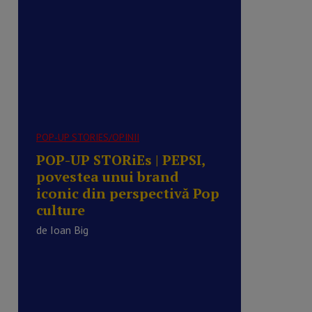
POP-UP STORIES/OPINII
POP-UP STORiEs | PEPSI,
povestea unui brand
iconic din perspectivă Pop
culture
de Ioan Big