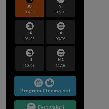
JO
VI
06/08
07/08
SÂ
DU
08/08
09/08
LU
MA
10/08
11/08
Program Cinema Azi
Festivaluri