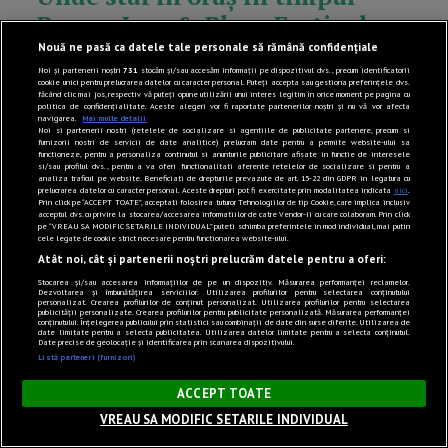
Brașov Jazz & Blues Festival
2026
Nouă ne pasă ca datele tale personale să rămână confidențiale
Noi și partenerii noștri
731
stocăm și/sau accesăm informații pe dispozitivul dvs., precum identificatorii
cookie unici pentru prelucrarea datelor cu caracter personal. Puteți accepta sau gestiona preferințele dvs.
de Adina Chirvasă
făcând clic mai jos, respectiv vă puteți opune utilizării unui interes legitim în orice moment pe pagina cu
politica de confidențialitate. Aceste alegeri vor fi raportate partenerilor noștri și nu vă vor afecta
navigarea.
Mai multe detalii
Noi si partenerii nostri (retelele de socializare si agentiile de publicitate partenere, precum si
furnizorii nostri de servicii de date analitice) prelucram date pentru a permite website-ului sa
functioneze, pentru a personaliza continutul si anunturile publicitare afisate in functie de interesele
TOATE RECOMANDĂRILE
si/sau profilul dvs., pentru a va oferi functionalitati aferente retelelor de socializare si pentru a
analiza traficul pe website. Beneficiati de drepturile prevazute de art. 15-22 din GDPR in legatura cu
prelucrarea datelor cu caracter personal. Aceste drepturi pot fi exercitate prin modalitatea indicata
aici
.
Prin click pe “ACCEPT TOATE”, acceptati folosirea tuturor Tehnologiilor de tip Cookie, care implica inclusiv
acceptul dvs. cu privire la stocarea/accesarea informatiilor de catre Vendor-ii cu care colaboram. Prin click
pe “VREAU SA MODIFIC SETARILE INDIVIDUAL” puteti schimba preferintele in mod individual, mai putin
cele legate de cookie strict necesare pentru functionarea website-ului.
Atât noi, cât și partenerii noștri prelucrăm datele pentru a oferi:
Stocarea și/sau accesarea informațiilor de pe un dispozitiv. Măsurarea performanței reclamelor.
Dezvoltarea și îmbunătățirea serviciilor. Utilizarea profilurilor pentru selectarea conținutului
Opinii Brașov
personalizat. Crearea profilurilor de conținut personalizat. Utilizarea profilurilor pentru selectarea
publicității personalizate. Crearea profilurilor pentru publicitate personalizată. Măsurarea performanței
conținutului. Înțelegerea publicului prin statistici sau combinații de date din surse diferite. Utilizarea de
date limitate pentru a selecta publicitatea. Utilizarea datelor limitate pentru a selecta conținutul.
Date precise de geolocație și identificarea prin scanarea dispozitivului.
Listă parteneri (furnizori)
×
ACCEPT TOATE
VREAU SA MODIFIC SETARILE INDIVIDUAL