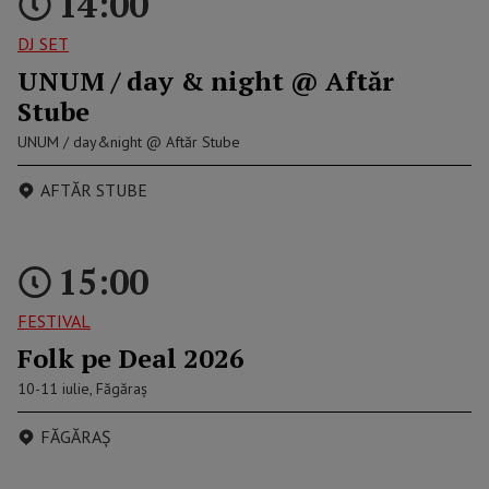
14:00
DJ SET
UNUM / day & night @ Aftăr
Stube
UNUM / day&night @ Aftăr Stube
AFTĂR STUBE
15:00
FESTIVAL
Folk pe Deal 2026
10-11 iulie, Făgăraș
FĂGĂRAȘ