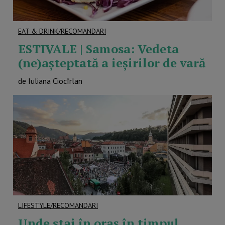
EAT & DRINK/RECOMANDARI
ESTIVALE | Samosa: Vedeta
(ne)așteptată a ieșirilor de vară
de Iuliana Ciocîrlan
LIFESTYLE/RECOMANDARI
Unde stai în oraș în timpul