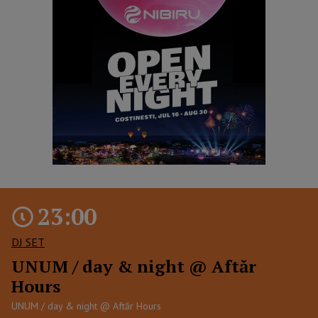
23:00
DJ SET
UNUM / day & night @ Aftăr
Hours
UNUM / day & night @ Aftăr Hours