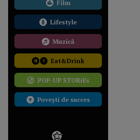
Film
Lifestyle
Muzică
Eat&Drink
POP-UP STORiEs
Povești de succes