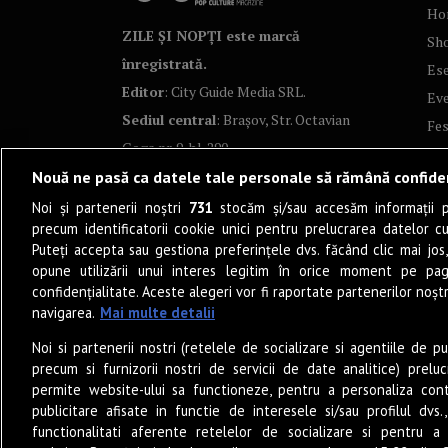
Ho
ZILE ȘI NOPȚI este marcă
Sh
înregistrată.
Ese
Editor
: City Guide Media SRL.
Ev
Sediul central
: Brașov, Str. Octavian
Fes
Goga nr. 9, bl. 290
Co
Nouă ne pasă ca datele tale personale să rămână confide
Art
Noi și partenerii noștri
731
stocăm și/sau accesăm informații pe
Tea
precum identificatorii cookie unici pentru prelucrarea datelor c
Fil
Puteți accepta sau gestiona preferințele dvs. făcând clic mai jos,
Pro
opune utilizării unui interes legitim în orice moment pe pag
confidențialitate. Aceste alegeri vor fi raportate partenerilor noștr
Lif
navigarea.
Mai multe detalii
Po
Noi si partenerii nostri (retelele de socializare si agentiile de p
Mu
precum si furnizorii nostri de servicii de date analitice) prel
Sun
permite website-ului sa functioneze, pentru a personaliza conti
Eat
publicitare afisate in functie de interesele si/sau profilul dvs
functionalitati aferente retelelor de socializare si pentru a 
PO