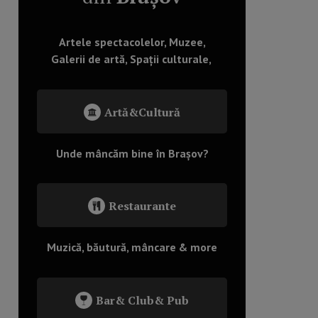
Artele spectacolelor, Muzee,
Galerii de artă, Spații culturale,
Artă&Cultură
Unde mâncăm bine în Brașov?
Restaurante
Muzică, băutură, mâncare & more
Bar& Club& Pub