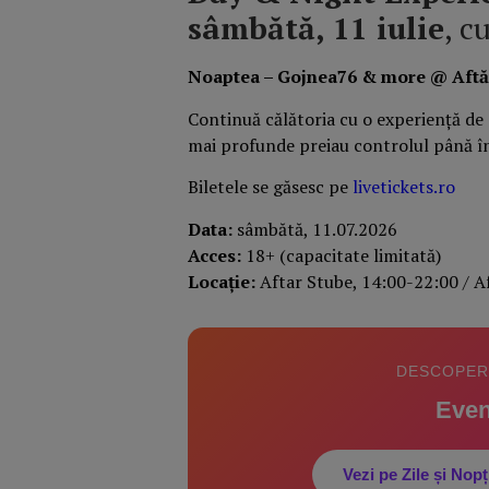
sâmbătă, 11 iulie
, c
Noaptea – Gojnea76 & more @ Aftă
Continuă călătoria cu o experiență de
mai profunde preiau controlul până în 
Biletele se găsesc pe
livetickets.ro
Data:
sâmbătă, 11.07.2026
Acces:
18+ (capacitate limitată)
Locație:
Aftar Stube, 14:00-22:00 / A
DESCOPERĂ
Even
Vezi pe Zile și No