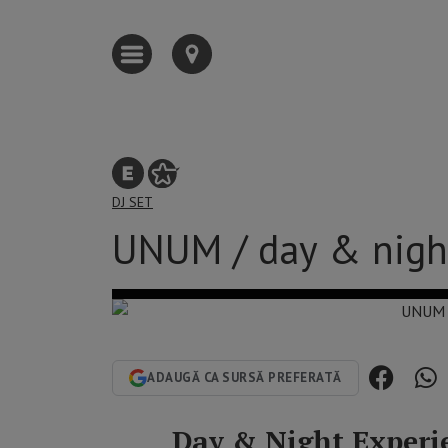
DJ SET
UNUM / day & nigh
ADAUGĂ CA SURSĂ PREFERATĂ
Day & Night Experi