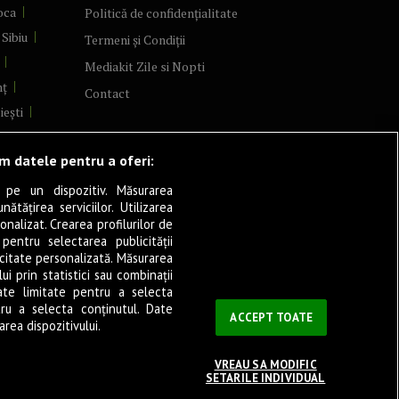
oca
Politică de confidențialitate
Sibiu
Termeni și Condiții
Mediakit Zile si Nopti
mț
Contact
iești
Arad
ăm datele pentru a oferi:
re
șani
 pe un dispozitiv. Măsurarea
tățirea serviciilor. Utilizarea
a
onalizat. Crearea profilurilor de
șița
 pentru selectarea publicității
icitate personalizată. Măsurarea
verin
i prin statistici sau combinații
ate limitate pentru a selecta
tru a selecta conținutul. Date
ău
ACCEPT TOATE
rea dispozitivului.
VREAU SA MODIFIC
SETARILE INDIVIDUAL