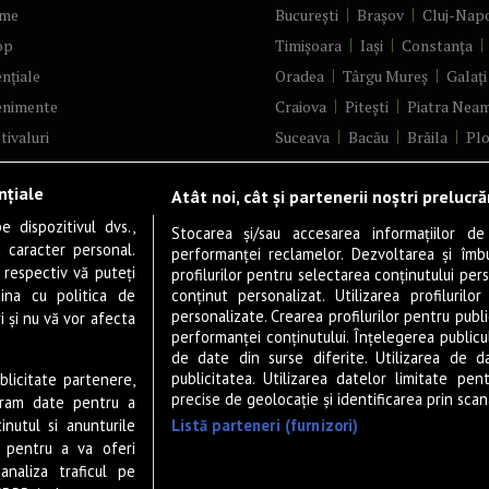
me
București
Brașov
Cluj-Nap
op
Timișoara
Iași
Constanța
nțiale
Oradea
Târgu Mureș
Galați
enimente
Craiova
Pitești
Piatra Nea
tivaluri
Suceava
Bacău
Brăila
Plo
ncerte
Râmnicu Vâlcea
Alba Iulia
nțiale
Atât noi, cât și partenerii noștri prelucr
ă & Cultură
Bistrița
Baia Mare
Satu Ma
 dispozitivul dvs.,
tru
Sfântu Gheorghe
Deva
Foc
Stocarea și/sau accesarea informațiilor de
u caracter personal.
performanței reclamelor. Dezvoltarea și îmbună
m
Tulcea
Târgu Jiu
Alexandri
 respectiv vă puteți
profilurilor pentru selectarea conținutului pers
gram filme
Botoșani
Buzău
Vaslui
Re
ina cu politica de
conținut personalizat. Utilizarea profilurilor
personalizate. Crearea profilurilor pentru publ
i și nu vă vor afecta
estyle
Târgoviște
Drobeta-Turnu Se
performanței conținutului. Înțelegerea publiculu
veștiDeSucces
Călărași
Giurgiu
Slobozia
de date din surse diferite. Utilizarea de d
publicitatea. Utilizarea datelor limitate pen
ublicitate partenere,
zică
Slatina
Miercurea-Ciuc
Zal
precise de geolocație și identificarea prin scana
ucram date pentru a
ete Live
Listă parteneri (furnizori)
nutul si anunturile
 & Drink
., pentru a va oferi
analiza traficul pe
P-UP Stories