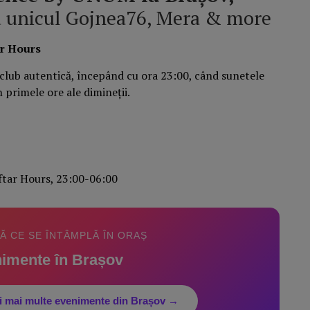
u unicul Gojnea76, Mera & more
r Hours
 club autentică, începând cu ora 23:00, când sunetele
primele ore ale dimineții.
ftar Hours, 23:00-06:00
 CE SE ÎNTÂMPLĂ ÎN ORAȘ
imente în Brașov
pți mai multe evenimente din Brașov →