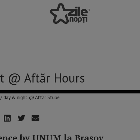
t @ Aftăr Hours
ence by UNUM la Brașov,