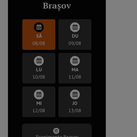
Brașov
SÂ
DU
08/08
09/08
LU
MA
10/08
11/08
MI
JO
12/08
13/08
Evenimente Brașov