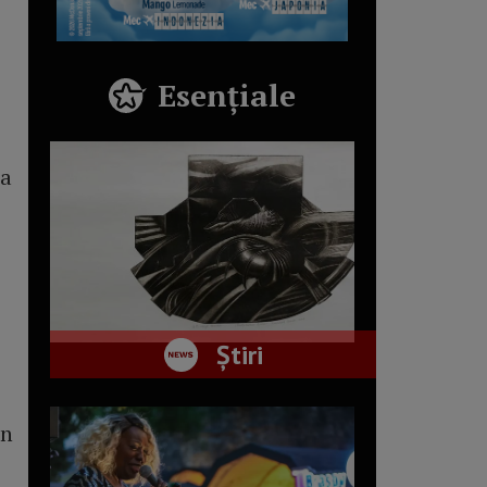
Esențiale
ca
Știri
in