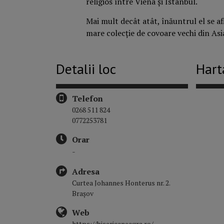
religios între Viena și Istanbul.
Mai mult decât atât, înăuntrul el se af
mare colecție de covoare vechi din Asi
Detalii loc
Hart
Telefon
0268 511 824
0772253781
Orar
-
Adresa
Curtea Johannes Honterus nr. 2.
Brașov
Web
https://bisericaneagra.ro/