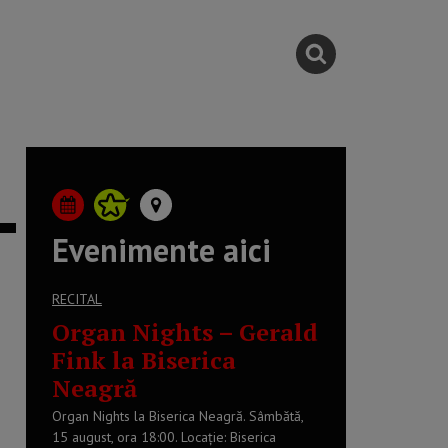
Evenimente aici
RECITAL
Organ Nights – Gerald
Fink la Biserica
Neagră
Organ Nights la Biserica Neagră. Sâmbătă,
15 august, ora 18:00. Locație: Biserica