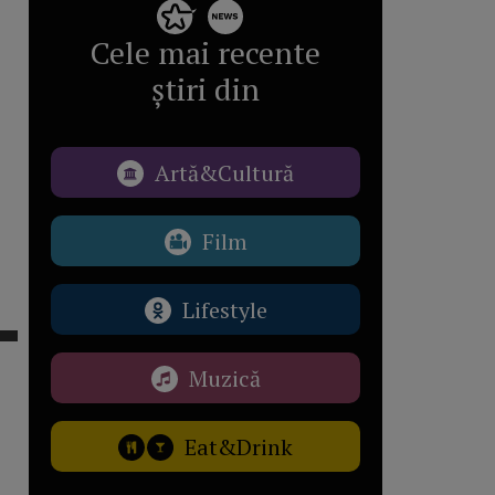
Cele mai recente
știri din
Artă&Cultură
Film
Lifestyle
Muzică
Eat&Drink