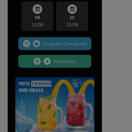
MI
JO
12/08
13/08
Program Cinema Azi
Festivaluri