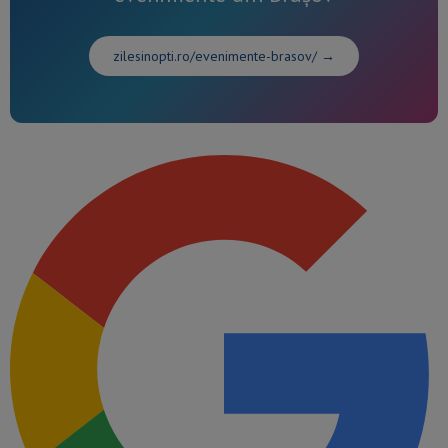
zilesinopti.ro/evenimente-brasov/ →