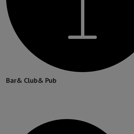
Bar& Club& Pub
Cafea bună, ceai și ceva dulce