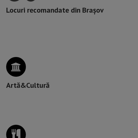
Locuri recomandate din
Brașov
Artele spectacolelor, Muzee, Galerii de artă, Spații
culturale,
Artă&Cultură
Unde mâncăm bine în Brașov?