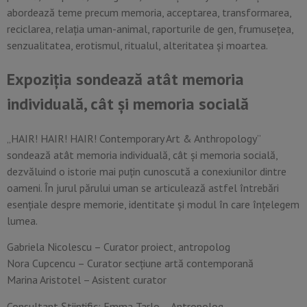
abordează teme precum memoria, acceptarea, transformarea,
reciclarea, relația uman-animal, raporturile de gen, frumusețea,
senzualitatea, erotismul, ritualul, alteritatea și moartea.
Expoziția sondează atât memoria
individuală, cât și memoria socială
„HAIR! HAIR! HAIR! Contemporary Art & Anthropology”
sondează atât memoria individuală, cât și memoria socială,
dezvăluind o istorie mai puțin cunoscută a conexiunilor dintre
oameni. În jurul părului uman se articulează astfel întrebări
esențiale despre memorie, identitate și modul în care înțelegem
lumea.
Gabriela Nicolescu – Curator proiect, antropolog
Nora Cupcencu – Curator secțiune artă contemporană
Marina Aristotel – Asistent curator
Consultant Științific: Emma Tarlo – Antropolog