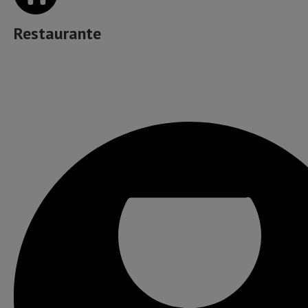
Restaurante
Muzică, băutură, mâncare & more