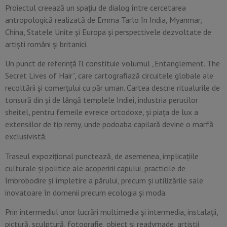
Proiectul creează un spațiu de dialog între cercetarea
antropologică realizată de Emma Tarlo în India, Myanmar,
China, Statele Unite și Europa și perspectivele dezvoltate de
artiști români și britanici.
Un punct de referință îl constituie volumul „Entanglement. The
Secret Lives of Hair”, care cartografiază circuitele globale ale
recoltării și comerțului cu păr uman. Cartea descrie ritualurile de
tonsură din și de lângă templele Indiei, industria perucilor
sheitel, pentru femeile evreice ortodoxe, și piața de lux a
extensiilor de tip remy, unde podoaba capilară devine o marfă
exclusivistă.
Traseul expozițional punctează, de asemenea, implicațiile
culturale și politice ale acoperirii capului, practicile de
îmbrobodire și împletire a părului, precum și utilizările sale
inovatoare în domenii precum ecologia și moda.
Prin intermediul unor lucrări multimedia și intermedia, instalații,
pictură, sculptură, fotografie, obiect și readymade, artiștii