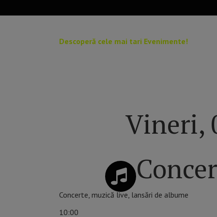
Descoperă cele mai tari Evenimente!
Pe Zilesinopti.ro găsești programul complet al eve
Vineri,
Concer
Concerte, muzică live, lansări de albume
10:00