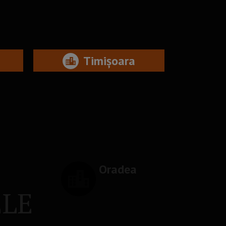
Timișoara
Oradea
ELE