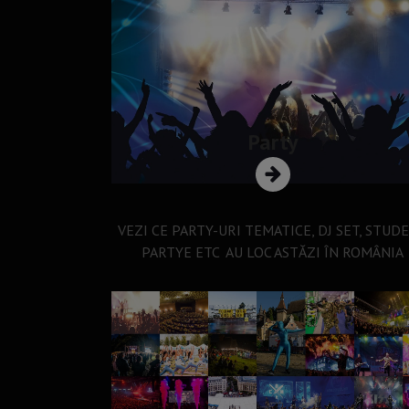
Party
VEZI CE PARTY-URI TEMATICE, DJ SET, STUD
PARTYE ETC AU LOC ASTĂZI ÎN ROMÂNIA