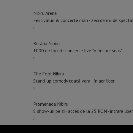
Nibiru Arena
Festivaluri & concerte mari · zeci de mii de specta
›
Berăria Nibiru
1000 de locuri · concerte live în fiecare seară
›
The Fool Nibiru
Stand-up comedy toată vara · în aer liber
›
Promenada Nibiru
8 show-uri pe zi · acces de la 25 RON · intrare libe
›