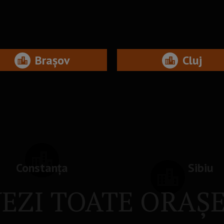
Brașov
Cluj
Constanța
Sibiu
EZI TOATE ORAȘ