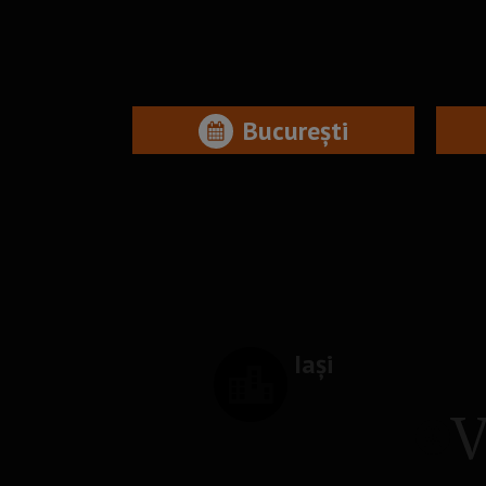
București
Iași
V