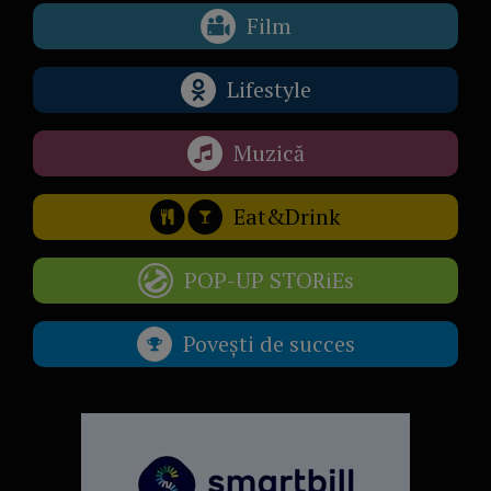
Film
Lifestyle
Muzică
Eat&Drink
POP-UP STORiEs
Povești de succes