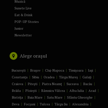
Muzică
Sunete Live
Eat & Drink
POP-UP Stories
Junior
Newsletter
Alege orașul
București
Brașov
Cluj-Napoca
Timișoara
Iași
Constanța
Sibiu
Oradea
Târgu Mureș
Galați
Craiova
Pitești
Piatra Neamț
Suceava
Bacău
Brăila
Ploiești
Râmnicu Vâlcea
Alba Iulia
Arad
Bistrița
Baia Mare
Satu Mare
Sfântu Gheorghe
Deva
Focșani
Tulcea
Târgu Jiu
Alexandria