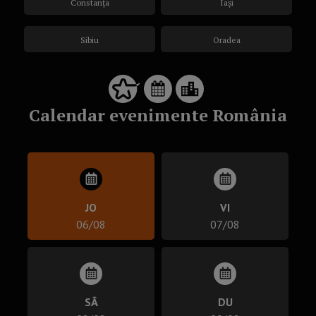
Constanța
Iași
Sibiu
Oradea
Calendar evenimente România
JO
VI
06/08
07/08
SÂ
DU