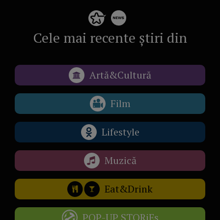
Cele mai recente știri din
Artă&Cultură
Film
Lifestyle
Muzică
Eat&Drink
POP-UP STORiEs