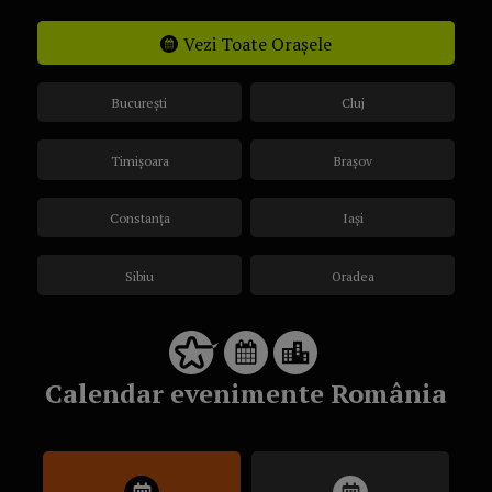
Vezi Toate Orașele
București
Cluj
Timișoara
Brașov
Constanța
Iași
Sibiu
Oradea
Calendar evenimente România