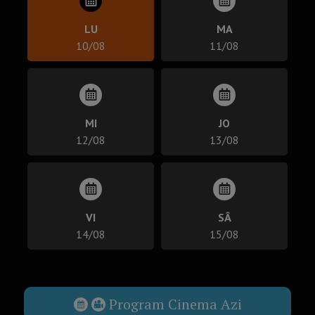
LU
MA
10/08
11/08
MI
JO
12/08
13/08
VI
SÂ
14/08
15/08
Program Cinema Azi