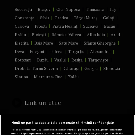
București
Brașov
Cluj-Napoca
Timișoara
Iași
Constanța
Sibiu
Oradea
Târgu Mureș
Galați
Craiova
Pitești
Piatra Neamț
Suceava
Bacău
Brăila
Ploiești
Râmnicu Vâlcea
Alba Iulia
Arad
Bistrița
Baia Mare
Satu Mare
Sfântu Gheorghe
Deva
Focșani
Tulcea
Târgu Jiu
Alexandria
Botoșani
Buzău
Vaslui
Reșița
Târgoviște
Drobeta-Turnu Severin
Călărași
Giurgiu
Slobozia
Slatina
Miercurea-Ciuc
Zalău
Link-uri utile
Politică de confidențialitate
Nouă ne pasă ca datele tale personale să rămână confidențiale
Termeni și Condiții
Noi și partenerii noștri
731
stocăm și/sau accesăm informații pe dispozitivul dvs., precum identificatorii
cookie unici pentru prelucrarea datelor cu caracter personal. Puteți accepta sau gestiona preferințele dvs.