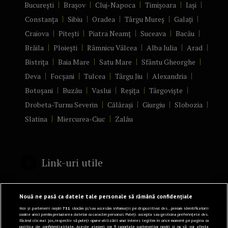
București
Brașov
Cluj-Napoca
Timișoara
Iași
Constanța
Sibiu
Oradea
Târgu Mureș
Galați
Craiova
Pitești
Piatra Neamț
Suceava
Bacău
Brăila
Ploiești
Râmnicu Vâlcea
Alba Iulia
Arad
Bistrița
Baia Mare
Satu Mare
Sfântu Gheorghe
Deva
Focșani
Tulcea
Târgu Jiu
Alexandria
Botoșani
Buzău
Vaslui
Reșița
Târgoviște
Drobeta-Turnu Severin
Călărași
Giurgiu
Slobozia
Slatina
Miercurea-Ciuc
Zalău
Link-uri utile
Politică de confidențialitate
Nouă ne pasă ca datele tale personale să rămână confidențiale
Termeni și Condiții
Noi și partenerii noștri
731
stocăm și/sau accesăm informații pe dispozitivul dvs., precum identificatorii
cookie unici pentru prelucrarea datelor cu caracter personal. Puteți accepta sau gestiona preferințele dvs.
făcând clic mai jos, respectiv vă puteți opune utilizării unui interes legitim în orice moment pe pagina cu
Mediakit Zile si Nopti
politica de confidențialitate. Aceste alegeri vor fi raportate partenerilor noștri și nu vă vor afecta