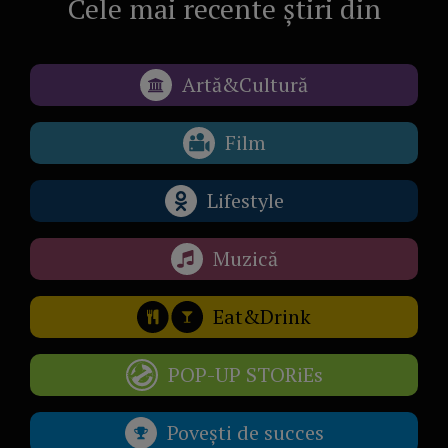
Cele mai recente știri din
Artă&Cultură
Film
Lifestyle
Muzică
Eat&Drink
POP-UP STORiEs
Povești de succes