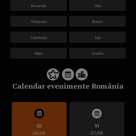
București
Cluj
Timișoara
Brașov
Constanța
Iași
Sibiu
Oradea
Calendar evenimente România
JO
VI
06/08
07/08