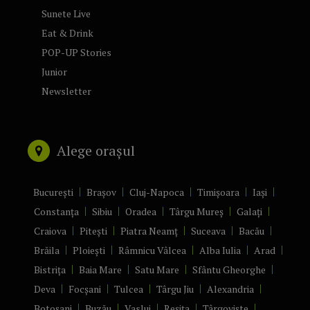
Sunete Live
Eat & Drink
POP-UP Stories
Junior
Newsletter
Alege orașul
București
Brașov
Cluj-Napoca
Timișoara
Iași
Constanța
Sibiu
Oradea
Târgu Mureș
Galați
Craiova
Pitești
Piatra Neamț
Suceava
Bacău
Brăila
Ploiești
Râmnicu Vâlcea
Alba Iulia
Arad
Bistrița
Baia Mare
Satu Mare
Sfântu Gheorghe
Deva
Focșani
Tulcea
Târgu Jiu
Alexandria
Botoșani
Buzău
Vaslui
Reșița
Târgoviște