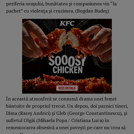
periferia orașului, bunătatea și compasiunea vin “la
pachet” cu violența și cruzimea. (Bogdan Budeş)
În această atmosferă se consumă drama unei femei
bântuite de propriul trecut. Un depou, doi paznici tineri,
Dima (Rareș Andrici) și Gleb (George Constantinescu), și
sufletul Olgăi (Mihaela Popa / Cristiana Luca) în
rememorarea obsesivă a unei povești pe care nu vrea să