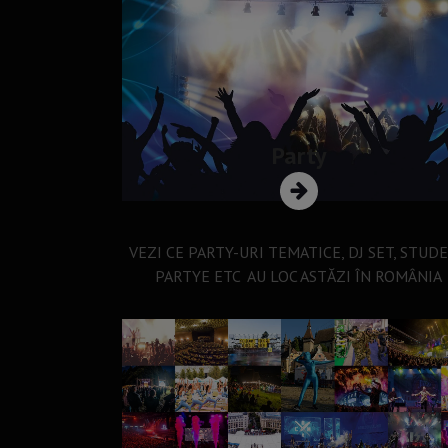
Party
VEZI CE PARTY-URI TEMATICE, DJ SET, STUD
PARTYE ETC AU LOC ASTĂZI ÎN ROMÂNIA