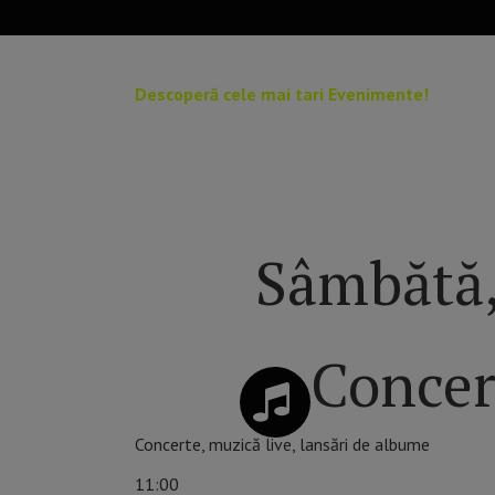
Descoperă cele mai tari Evenimente!
Pe Zilesinopti.ro găsești programul complet al eve
Sâmbătă,
Concer
Concerte, muzică live, lansări de albume
11:00