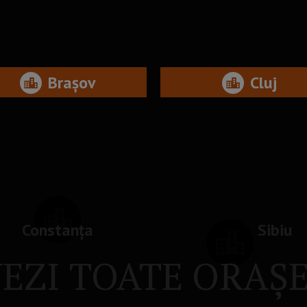
Brașov
Cluj
Constanța
Sibiu
EZI TOATE ORAȘ