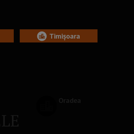
Timișoara
Oradea
ELE