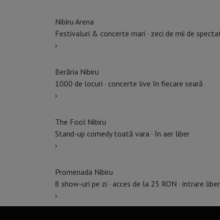
Nibiru Arena
Festivaluri & concerte mari · zeci de mii de specta
›
Berăria Nibiru
1000 de locuri · concerte live în fiecare seară
›
The Fool Nibiru
Stand-up comedy toată vara · în aer liber
›
Promenada Nibiru
8 show-uri pe zi · acces de la 25 RON · intrare libe
›