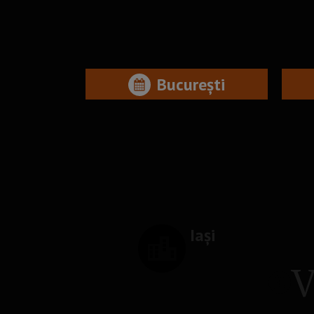
București
Iași
V