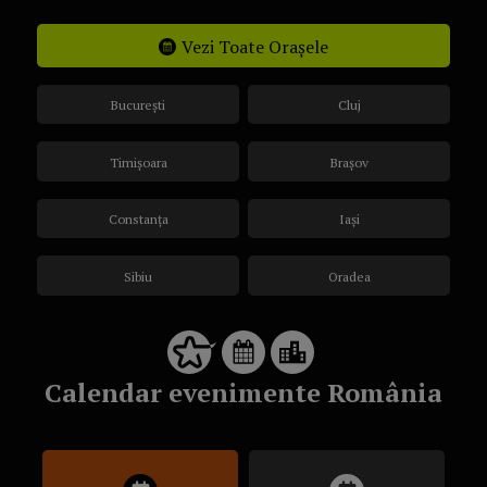
Vezi Toate Orașele
București
Cluj
Timișoara
Brașov
Constanța
Iași
Sibiu
Oradea
Calendar evenimente România