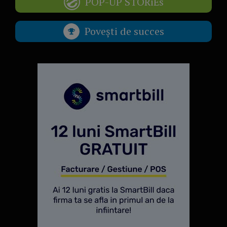
POP-UP STORiEs
Povești de succes