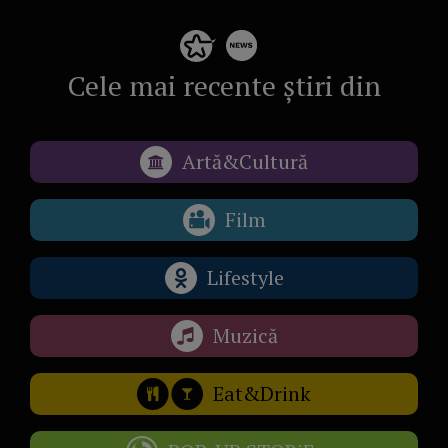
Cele mai recente știri din
Artă&Cultură
Film
Lifestyle
Muzică
Eat&Drink