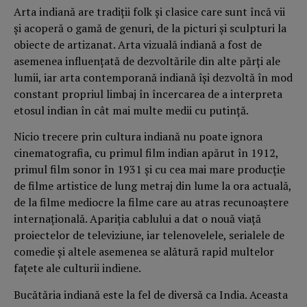
Arta indiană are tradiții folk și clasice care sunt încă vii
și acoperă o gamă de genuri, de la picturi și sculpturi la
obiecte de artizanat. Arta vizuală indiană a fost de
asemenea influențată de dezvoltările din alte părți ale
lumii, iar arta contemporană indiană își dezvoltă în mod
constant propriul limbaj în încercarea de a interpreta
etosul indian în cât mai multe medii cu putință.
Nicio trecere prin cultura indiană nu poate ignora
cinematografia, cu primul film indian apărut în 1912,
primul film sonor în 1931 și cu cea mai mare producție
de filme artistice de lung metraj din lume la ora actuală,
de la filme mediocre la filme care au atras recunoaștere
internațională. Apariția cablului a dat o nouă viață
proiectelor de televiziune, iar telenovelele, serialele de
comedie și altele asemenea se alătură rapid multelor
fațete ale culturii indiene.
Bucătăria indiană este la fel de diversă ca India. Aceasta