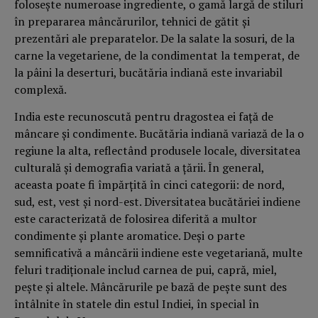
folosește numeroase ingrediente, o gamă largă de stiluri
în prepararea mâncărurilor, tehnici de gătit și
prezentări ale preparatelor. De la salate la sosuri, de la
carne la vegetariene, de la condimentat la temperat, de
la pâini la deserturi, bucătăria indiană este invariabil
complexă.
India este recunoscută pentru dragostea ei față de
mâncare și condimente. Bucătăria indiană variază de la o
regiune la alta, reflectând produsele locale, diversitatea
culturală și demografia variată a țării. În general,
aceasta poate fi împărțită în cinci categorii: de nord,
sud, est, vest și nord-est. Diversitatea bucătăriei indiene
este caracterizată de folosirea diferită a multor
condimente și plante aromatice. Deși o parte
semnificativă a mâncării indiene este vegetariană, multe
feluri tradiționale includ carnea de pui, capră, miel,
pește și altele. Mâncărurile pe bază de pește sunt des
întâlnite în statele din estul Indiei, în special în