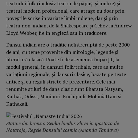
teatrului folk (inclusiv teatru de păpuși și umbre) și
teatrul modern profesional, care atrage nu doar prin
poveștile scrise în variate limbi indiene, dar și prin
teatru non-indian, de la Shakespeare și Cehov la Andrew
Lloyd Webber, fie în engleză sau în traducere.
Dansul indian are o tradiție neîntreruptă de peste 2000
de ani, cu teme provenite din mitologie, legende și
literatură clasică. Poate fi de asemenea împărțit, la
modul general, în dansuri folk/tribale, care au multe
variațiuni regionale, și dansuri clasice, bazate pe texte
antice și cu reguli stricte de prezentare. Cele mai
renumite stiluri de dans clasic sunt Bharata Natyam,
Kathak, Odissi, Manipuri, Kuchipudi, Mohiniattam și
Kathakali.
Statuie din bronz a Zeului hindus Shiva în ipostaza de
Nataraja, Regele Dansului cosmic (Ananda Tandava)