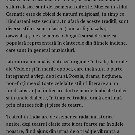
stiluri clasice sunt de asemenea diferite. Muzica în stilul
Carnatic este de obicei de natură religioasă, în timp ce
Hindustani este seculară. În afară de aceste tradiții, sunt
diverse stiluri semi-clasice (cum ar fi ghazals și
qawwalis) și de asemenea o bogată sursă de muzică
populară reprezentată în cântecele din filmele indiene,
care sunt în general muzicaluri.
Literatura indiană își datează originile în tradițiile orale
ale Vedelor și în marile epopei, care încă sunt o parte
integrantă a vieții de zi cu zi. Poezia, drama, ficțiunea,
non-ficțiunea și toate celelalte stiluri literare au un
fond substanțial în fiecare dintre marile limbi ale Indiei
și în unele dialecte, în timp ce tradiția orală continuă
prin cântece folk și piese de teatru.
Teatrul în India are de asemenea rădăcini istorice
antice, deși teatrul clasic este jucat foarte rar în zilele
noastre, fiind ajuns din urmă de o tradiție vibrantă a