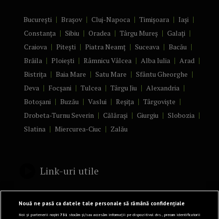
București
Brașov
Cluj-Napoca
Timișoara
Iași
Constanța
Sibiu
Oradea
Târgu Mureș
Galați
Craiova
Pitești
Piatra Neamț
Suceava
Bacău
Brăila
Ploiești
Râmnicu Vâlcea
Alba Iulia
Arad
Bistrița
Baia Mare
Satu Mare
Sfântu Gheorghe
Deva
Focșani
Tulcea
Târgu Jiu
Alexandria
Botoșani
Buzău
Vaslui
Reșița
Târgoviște
Drobeta-Turnu Severin
Călărași
Giurgiu
Slobozia
Slatina
Miercurea-Ciuc
Zalău
Link-uri utile
Politică de confidențialitate
Nouă ne pasă ca datele tale personale să rămână confidențiale
Termeni și Condiții
Noi și partenerii noștri
731
stocăm și/sau accesăm informații pe dispozitivul dvs., precum identificatorii