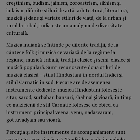
creștinism, budism, jainism, zoroastrism, sikhism și
iudaism, diferite stiluri de artă, arhitectură, literatură,
muzică și dans și variate stiluri de viață, de la urban și
rural la tribal, India este un amalgam de diversitate
culturală.
Muzica indiană se întinde pe diferite tradiții, de la
cântece folk și muzică ce variază de la regiune la
regiune, muzică tribală, tradiții clasice și semi-clasice și
muzică populară. Sunt recunoscute două stiluri de
muzică clasică – stilul Hindustani în nordul Indiei și
stilul Carnatic în sud. Fiecare are de asemenea
instrumente dedicate: muzica Hindustani folosește
sitar, sarod, surbahar, bansuri, shahnai și vioară, în timp
ce muzicienii de stil Carnatic folosesc de obicei ca
instrument principal veena, venu, nadasvaram,
gottuvadyam sau vioară.
Percuția și alte instrumente de acompaniament sunt
variate în aceeași măsură. Tradițiile vocale în ambele