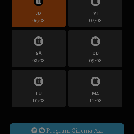
JO
VI
06/08
07/08
SÂ
DU
08/08
09/08
LU
MA
10/08
11/08
Program Cinema Azi