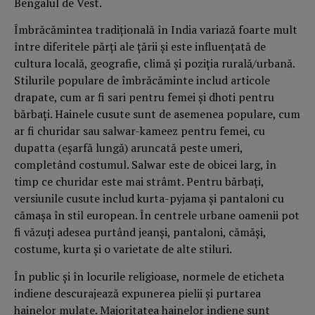
Bengalul de Vest.
Îmbrăcămintea tradițională în India variază foarte mult
între diferitele părți ale țării și este influențată de
cultura locală, geografie, climă și poziția rurală/urbană.
Stilurile populare de îmbrăcăminte includ articole
drapate, cum ar fi sari pentru femei și dhoti pentru
bărbați. Hainele cusute sunt de asemenea populare, cum
ar fi churidar sau salwar-kameez pentru femei, cu
dupatta (eșarfă lungă) aruncată peste umeri,
completând costumul. Salwar este de obicei larg, în
timp ce churidar este mai strâmt. Pentru bărbați,
versiunile cusute includ kurta-pyjama și pantaloni cu
cămașa în stil european. În centrele urbane oamenii pot
fi văzuți adesea purtând jeanși, pantaloni, cămăși,
costume, kurta și o varietate de alte stiluri.
În public și în locurile religioase, normele de eticheta
indiene descurajează expunerea pielii și purtarea
hainelor mulate. Majoritatea hainelor indiene sunt