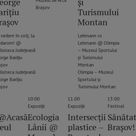
eorge
și
Muzeul de Artă
Brașov
arițiu
Turismului
rașov
Montan
vedem în colț, la
Lehmann vs
darom! @
Lehmann @ Olimpia
lioteca Județeană
– Muzeul Sportului
rge Barițiu
și Turismului
așov
Montan
lioteca Judeţeană
Olimpia – Muzeul
rge Bariţiu
Sportului și
așov
Turismului Montan
10:00
11:00
13:00
Expoziții
Expoziții
Festival
@Acasă
Ecologia
Intersecții
Sănătat
eul
Lânii @
plastice –
Brașov!