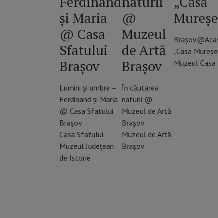
Ferdinand
naturii
„Casa
și Maria
@
Mureşe
@ Casa
Muzeul
Braşov@Aca
Sfatului
de Artă
„Casa Mureşen
Brașov
Brașov
Muzeul Casa 
Lumini și umbre –
În căutarea
Ferdinand și Maria
naturii @
@ Casa Sfatului
Muzeul de Artă
Brașov
Brașov
Casa Sfatului
Muzeul de Artă
Muzeul Județean
Brașov
de Istorie