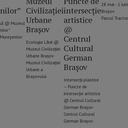
Muzeul
Puncte de
28 mai - 1 iuni
nilor”
Civilizației
intersecție
Brașov
Urbane
artistice
Parcul Tracto
să @ Muzeul
Brașov
@
ilor"
Centrul
Mureşenilor
Ecologia Lânii @
Cultural
Muzeul Civilizației
German
Urbane Brașov
Muzeul Civilizației
Braşov
Urbane a
Brașovului
Intersecții plastice
– Puncte de
intersecție artistice
@ Centrul Cultural
German Braşov
Centrul Cultural
German Brașov