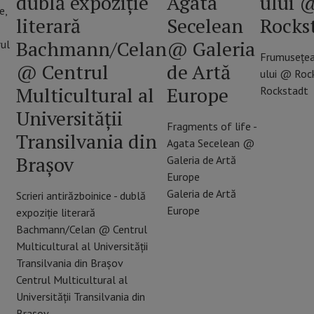
dublă expoziție
Agata
ului 
e,
literară
Secelean
Rocks
Bachmann/Celan
@ Galeria
rul
Frumusețe
@ Centrul
de Artă
ului @ Roc
Multicultural al
Europe
Rockstadt
Universității
Fragments of life -
Transilvania din
Agata Secelean @
Brașov
Galeria de Artă
Europe
Galeria de Artă
Scrieri antirăzboinice - dublă
Europe
expoziție literară
Bachmann/Celan @ Centrul
Multicultural al Universității
Transilvania din Brașov
Centrul Multicultural al
Universităţii Transilvania din
Braşov