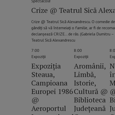
Spectacole
Crize @ Teatrul Sică Alex
Crize @ Teatrul Sică Alexandrescu. O comedie desp
gândiți să vă întemeiați o familie, ar fi de recom
declanșează CRIZE… de râs. (Gabriela Dumitru – R
Teatrul Sică Alexandrescu
7:00
8:00
8:
Expoziții
Expoziții
Exp
Expoziția
Aromânii,
N
Steaua,
Limbă,
în
Campioana
Istorie,
M
Europei 1986
Cultură @
@
Biblioteca
B
Aeroportul
Județeană
J