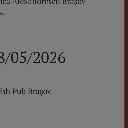
ică Alexandrescu Brașov
șov
28/05/2026
rish Pub Brașov