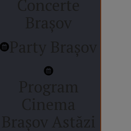
Concerte
Brașov
Party Brașov
Program
Cinema
Brașov Astăzi