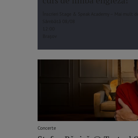
curs de limba engleză!
Înscrieri Stage & Speak Academy – Mai mult de
Sâmbătă 08/08
12:00
Brașov
Concerte