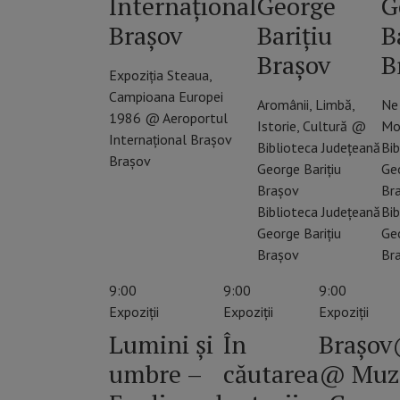
Internațional
George
G
Brașov
Barițiu
B
Brașov
B
Expoziția Steaua,
Campioana Europei
Aromânii, Limbă,
Ne 
1986 @ Aeroportul
Istorie, Cultură @
Mo
Internațional Brașov
Biblioteca Județeană
Bib
Brașov
George Barițiu
Geo
Brașov
Br
Biblioteca Judeţeană
Bib
George Bariţiu
Geo
Brașov
Br
9:00
9:00
9:00
Expoziții
Expoziții
Expoziții
Lumini și
În
Braşov
umbre –
căutarea
@ Muz