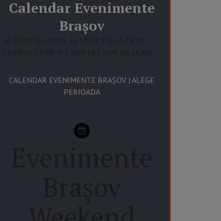
Calendar
Evenimente
Brașov
Sâ
08/08
Du
09/08
Lu
10/08
Ma
11/08
Mi
12/08
Jo
13/08
Vi
14/08
Sâ
15/08
Du
16/08
CALENDAR EVENIMENTE BRAȘOV | ALEGE
PERIOADA
Evenimente
Brașov
Weekend