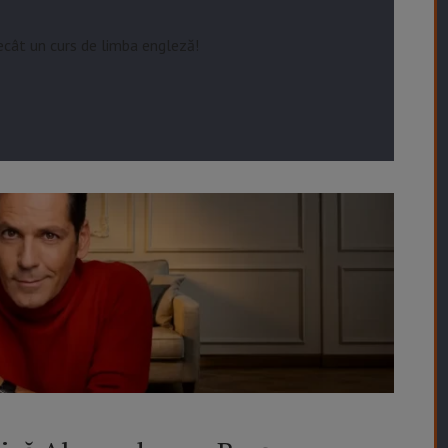
cât un curs de limba engleză!