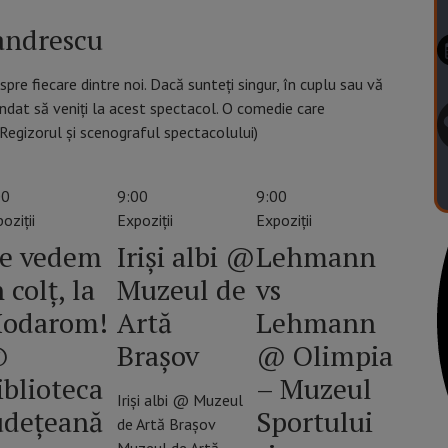
andrescu
re fiecare dintre noi. Dacă sunteți singur, în cuplu sau vă
andat să veniți la acest spectacol. O comedie care
egizorul și scenograful spectacolului)
00
9:00
9:00
oziții
Expoziții
Expoziții
e vedem
Iriși albi @
Lehmann
 colț, la
Muzeul de
vs
odarom!
Artă
Lehmann
@
Brașov
@ Olimpia
iblioteca
– Muzeul
Iriși albi @ Muzeul
udețeană
Sportului
de Artă Brașov