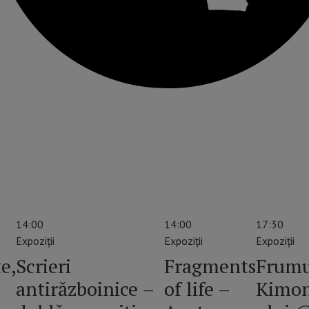
14:00
14:00
17:30
Expoziții
Expoziții
Expoziții
e,
Scrieri
Fragments
Frumu
antirăzboinice –
of life –
Kimo