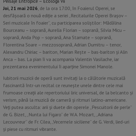
Peisaje Entropice – Ecologii Vii
Joi, 21 mai 2026
, de la ora 17.00, în Foaierul Operei, se
desfășoară o nouă ediție a seriei „Recitalurile Operei Brașov –
Seri muzicale în foaier”, cu participarea soliștilor: Mădălina
Bourceanu – soprană, Aurelia Florian – soprană, Silvia Micu –
soprană, Anda Pop – soprană, Ana Stamate – soprană,
Florentina Soare – mezzosoprană, Adrian Dumitru – tenor,
Alexandru Chiriac – bariton, Marian Rește – bas-bariton și Alin
Anca – bas. La pian îi va acompania Valentin Vasilache, iar
prezentarea evenimentului îi aparține Simonei Manole.
Iubitorii muzicii de operă sunt invitați la o călătorie muzicală
fascinantă într-un recital ce reunește unele dintre cele mai
frumoase creații ale repertoriului liric universal, de la belcanto și
verism, până la muzică de cameră și ritmuri latino-americane.
Veți putea asculta: arii și duete din operele „Pescuitorii de perle”
de G. Bizet, „Nunta lui Figaro” de W.A. Mozart, „Adriana
Lecouvreur” de Fr. Cilea, „Vecernele siciliene” de G. Verdi, lied-uri
și piese cu ritmuri vibrante.