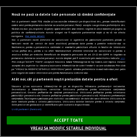
Nouă ne pasă ca datele tale personale să rămână confidențiale
Noi și partenerii noștri
731
stocăm și/sau accesăm informații pe dispozitivul dvs., precum identificatorii
cookie unici pentru prelucrarea datelor cu caracter personal. Puteți accepta sau gestiona preferințele dvs.
făcând clic mai jos, respectiv vă puteți opune utilizării unui interes legitim în orice moment pe pagina cu
politica de confidențialitate. Aceste alegeri vor fi raportate partenerilor noștri și nu vă vor afecta
navigarea.
Mai multe detalii
Noi si partenerii nostri (retelele de socializare si agentiile de publicitate partenere, precum si
furnizorii nostri de servicii de date analitice) prelucram date pentru a permite website-ului sa
functioneze, pentru a personaliza continutul si anunturile publicitare afisate in functie de interesele
si/sau profilul dvs., pentru a va oferi functionalitati aferente retelelor de socializare si pentru a
analiza traficul pe website. Beneficiati de drepturile prevazute de art. 15-22 din GDPR in legatura cu
prelucrarea datelor cu caracter personal. Aceste drepturi pot fi exercitate prin modalitatea indicata
aici
.
Prin click pe “ACCEPT TOATE”, acceptati folosirea tuturor Tehnologiilor de tip Cookie, care implica inclusiv
acceptul dvs. cu privire la stocarea/accesarea informatiilor de catre Vendor-ii cu care colaboram. Prin click
pe “VREAU SA MODIFIC SETARILE INDIVIDUAL” puteti schimba preferintele in mod individual, mai putin
cele legate de cookie strict necesare pentru functionarea website-ului.
Atât noi, cât și partenerii noștri prelucrăm datele pentru a oferi:
Stocarea și/sau accesarea informațiilor de pe un dispozitiv. Măsurarea performanței reclamelor.
Dezvoltarea și îmbunătățirea serviciilor. Utilizarea profilurilor pentru selectarea conținutului
personalizat. Crearea profilurilor de conținut personalizat. Utilizarea profilurilor pentru selectarea
publicității personalizate. Crearea profilurilor pentru publicitate personalizată. Măsurarea performanței
conținutului. Înțelegerea publicului prin statistici sau combinații de date din surse diferite. Utilizarea de
date limitate pentru a selecta publicitatea. Utilizarea datelor limitate pentru a selecta conținutul.
Date precise de geolocație și identificarea prin scanarea dispozitivului.
Listă parteneri (furnizori)
×
ACCEPT TOATE
VREAU SA MODIFIC SETARILE INDIVIDUAL
Sunet