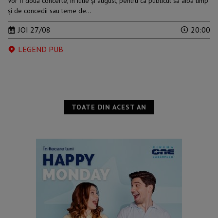
Vor fi două concerte, în iulie şi august, pentru ca publicul să aibă timp
şi de concedii sau teme de…
JOI 27/08
20:00
LEGEND PUB
TOATE DIN ACEST AN