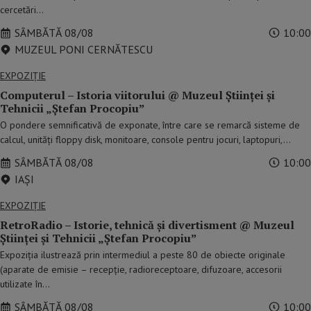
cercetări…
SÂMBĂTĂ 08/08
10:00
MUZEUL PONI CERNĂTESCU
EXPOZIȚIE
Computerul – Istoria viitorului @ Muzeul Științei și
Tehnicii „Ștefan Procopiuˮ
O pondere semnificativă de exponate, între care se remarcă sisteme de
calcul, unități floppy disk, monitoare, console pentru jocuri, laptopuri,…
SÂMBĂTĂ 08/08
10:00
IAŞI
EXPOZIȚIE
RetroRadio – Istorie, tehnică și divertisment @ Muzeul
Științei și Tehnicii „Ștefan Procopiuˮ
Expoziția ilustrează prin intermediul a peste 80 de obiecte originale
(aparate de emisie – recepție, radioreceptoare, difuzoare, accesorii
utilizate în…
SÂMBĂTĂ 08/08
10:00