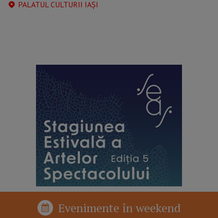
PALATUL CULTURII IAȘI
reclama p2
Evenimente în weekend