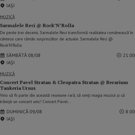
IAŞI
MUZICĂ
Sarmalele Reci @ Rock’N’Rolla
De peste trei decenii, Sarmalele Reci transformă realitatea românească în
cântece care rămân surprinzător de actuale. Sarmalele Reci @
Rock'N'Rolla
SÂMBĂTĂ 08/08
21:00
IAŞI
MUZICĂ
Concert Pavel Stratan & Cleopatra Stratan @ Berarium
Tankeria Ursus
Vino să fii parte din această reuniune rară, să simți magia muzicii și să
trăiești un concert unic! Concert Pavel…
DUMINICĂ 09/08
8:00
IAŞI