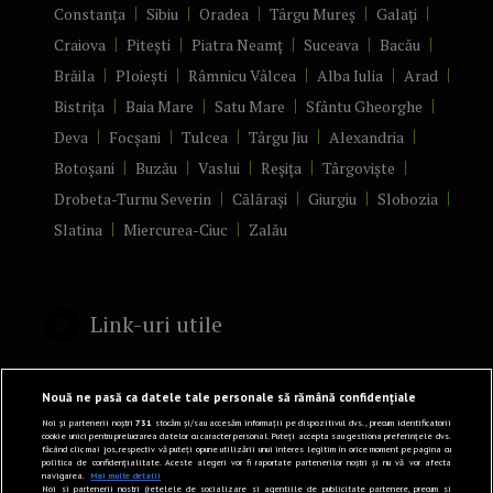
Constanța
Sibiu
Oradea
Târgu Mureș
Galați
Craiova
Pitești
Piatra Neamț
Suceava
Bacău
Brăila
Ploiești
Râmnicu Vâlcea
Alba Iulia
Arad
Bistrița
Baia Mare
Satu Mare
Sfântu Gheorghe
Deva
Focșani
Tulcea
Târgu Jiu
Alexandria
Botoșani
Buzău
Vaslui
Reșița
Târgoviște
Drobeta-Turnu Severin
Călărași
Giurgiu
Slobozia
Slatina
Miercurea-Ciuc
Zalău
Link-uri utile
Politică de confidențialitate
Nouă ne pasă ca datele tale personale să rămână confidențiale
Termeni și Condiții
Noi și partenerii noștri
731
stocăm și/sau accesăm informații pe dispozitivul dvs., precum identificatorii
cookie unici pentru prelucrarea datelor cu caracter personal. Puteți accepta sau gestiona preferințele dvs.
făcând clic mai jos, respectiv vă puteți opune utilizării unui interes legitim în orice moment pe pagina cu
Mediakit Zile si Nopti
politica de confidențialitate. Aceste alegeri vor fi raportate partenerilor noștri și nu vă vor afecta
navigarea.
Mai multe detalii
Contact
Noi si partenerii nostri (retelele de socializare si agentiile de publicitate partenere, precum si