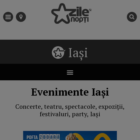
Iași
Evenimente Iași
Concerte, teatru, spectacole, expoziții,
festivaluri, party, Iași