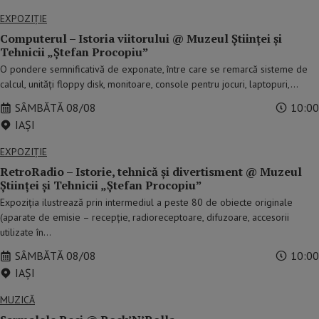
EXPOZIȚIE
Computerul – Istoria viitorului @ Muzeul Științei și
Tehnicii „Ștefan Procopiuˮ
O pondere semnificativă de exponate, între care se remarcă sisteme de
calcul, unități floppy disk, monitoare, console pentru jocuri, laptopuri,…
SÂMBĂTĂ 08/08
10:00
IAŞI
EXPOZIȚIE
RetroRadio – Istorie, tehnică și divertisment @ Muzeul
Științei și Tehnicii „Ștefan Procopiuˮ
Expoziția ilustrează prin intermediul a peste 80 de obiecte originale
(aparate de emisie – recepție, radioreceptoare, difuzoare, accesorii
utilizate în…
SÂMBĂTĂ 08/08
10:00
IAŞI
MUZICĂ