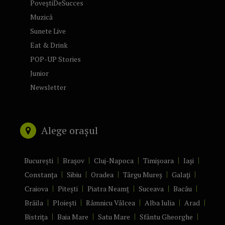
PoveștiDeSucces
Muzică
Sunete Live
Eat & Drink
POP-UP Stories
Junior
Newsletter
Alege orașul
București
Brașov
Cluj-Napoca
Timișoara
Iași
Constanța
Sibiu
Oradea
Târgu Mureș
Galați
Craiova
Pitești
Piatra Neamț
Suceava
Bacău
Brăila
Ploiești
Râmnicu Vâlcea
Alba Iulia
Arad
Bistrița
Baia Mare
Satu Mare
Sfântu Gheorghe