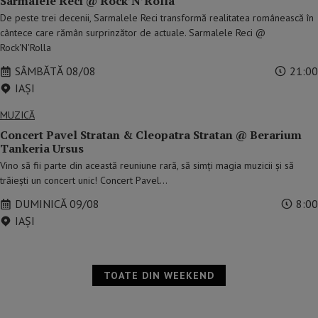
Sarmalele Reci @ Rock’N’Rolla
De peste trei decenii, Sarmalele Reci transformă realitatea românească în
cântece care rămân surprinzător de actuale. Sarmalele Reci @
Rock'N'Rolla
SÂMBĂTĂ 08/08
21:00
IAŞI
MUZICĂ
Concert Pavel Stratan & Cleopatra Stratan @ Berarium
Tankeria Ursus
Vino să fii parte din această reuniune rară, să simți magia muzicii și să
trăiești un concert unic! Concert Pavel…
DUMINICĂ 09/08
8:00
IAŞI
TOATE DIN WEEKEND