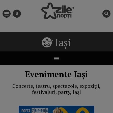
Iași
Evenimente Iași
Concerte, teatru, spectacole, expoziții,
festivaluri, party, Iași