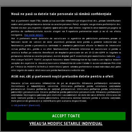
Evenimente Cluj Napoca
Nouă ne pasă ca datele tale personale să rămână confidențiale
Noi și partenerii noștri
731
stocăm și/sau accesăm informații pe dispozitivul dvs., precum identificatorii
cookie unici pentru prelucrarea datelor cu caracter personal. Puteți accepta sau gestiona preferințele dvs.
Evenimente Sibiu
făcând clic mai jos, respectiv vă puteți opune utilizării unui interes legitim în orice moment pe pagina cu
politica de confidențialitate. Aceste alegeri vor fi raportate partenerilor noștri și nu vă vor afecta
navigarea.
Mai multe detalii
Noi si partenerii nostri (retelele de socializare si agentiile de publicitate partenere, precum si
furnizorii nostri de servicii de date analitice) prelucram date pentru a permite website-ului sa
Evenimente Constanța
functioneze, pentru a personaliza continutul si anunturile publicitare afisate in functie de interesele
si/sau profilul dvs., pentru a va oferi functionalitati aferente retelelor de socializare si pentru a
analiza traficul pe website. Beneficiati de drepturile prevazute de art. 15-22 din GDPR in legatura cu
prelucrarea datelor cu caracter personal. Aceste drepturi pot fi exercitate prin modalitatea indicata
aici
.
Prin click pe “ACCEPT TOATE”, acceptati folosirea tuturor Tehnologiilor de tip Cookie, care implica inclusiv
Evenimente Timișoara
acceptul dvs. cu privire la stocarea/accesarea informatiilor de catre Vendor-ii cu care colaboram. Prin click
pe “VREAU SA MODIFIC SETARILE INDIVIDUAL” puteti schimba preferintele in mod individual, mai putin
cele legate de cookie strict necesare pentru functionarea website-ului.
Atât noi, cât și partenerii noștri prelucrăm datele pentru a oferi:
Evenimente Iași
Stocarea și/sau accesarea informațiilor de pe un dispozitiv. Măsurarea performanței reclamelor.
Dezvoltarea și îmbunătățirea serviciilor. Utilizarea profilurilor pentru selectarea conținutului
personalizat. Crearea profilurilor de conținut personalizat. Utilizarea profilurilor pentru selectarea
publicității personalizate. Crearea profilurilor pentru publicitate personalizată. Măsurarea performanței
Evenimente Craiova
conținutului. Înțelegerea publicului prin statistici sau combinații de date din surse diferite. Utilizarea de
date limitate pentru a selecta publicitatea. Utilizarea datelor limitate pentru a selecta conținutul.
Date precise de geolocație și identificarea prin scanarea dispozitivului.
Listă parteneri (furnizori)
×
Evenimente Oradea
ACCEPT TOATE
VREAU SA MODIFIC SETARILE INDIVIDUAL
Evenimente Pitești