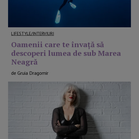
LIFESTYLE/INTERVIURI
Oamenii care te învață să
descoperi lumea de sub Marea
Neagră
de Gruia Dragomir