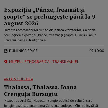
Expoziția „Pânze, freamăt și
șoapte” se prelungește până la 9
august 2026
Datorită recomandărilor venite din partea vizitatorilor, s-a decis
prelungirea expoziției „Pânze, freamăt și șoapte: O incursiune în
universul cămășii tradiționale…
DUMINICĂ 09/08
10:00
MUZEUL ETNOGRAFIC AL TRANSILVANIEI
ARTA & CULTURA
Thalassa, Thalassa. Ioana
Crenguța Bursugiu
Muzeul de Artă Cluj-Napoca, instituție publică de cultură, care
funcționează sub autoritatea Consiliului Județean Cluj, vă invită să