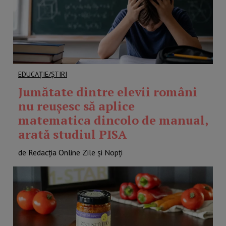
EDUCAȚIE/ȘTIRI
Jumătate dintre elevii români
nu reușesc să aplice
matematica dincolo de manual,
arată studiul PISA
de Redacția Online Zile și Nopți