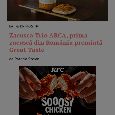
EAT & DRINK/ȘTIRI
Zacusca Trio ARCA, prima
zacuscă din România premiată
Great Taste
de Patricia Stoian