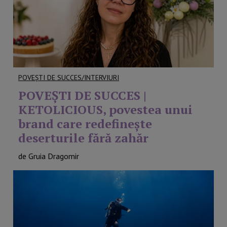
POVEȘTI DE SUCCES/INTERVIURI
POVEŞTI DE SUCCES |
KETOLICIOUS, povestea unui
brand care redefinește
deserturile fără zahăr
de Gruia Dragomir