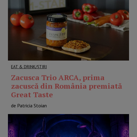
EAT & DRINK/ȘTIRI
Zacusca Trio ARCA, prima
zacuscă din România premiată
Great Taste
de Patricia Stoian