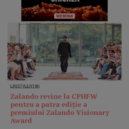
LIFESTYLE/ȘTIRI
Zalando revine la CPHFW
pentru a patra ediție a
premiului Zalando Visionary
Award