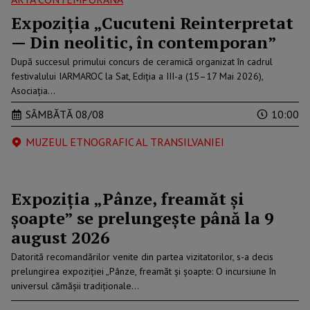
Expoziția „Cucuteni Reinterpretat
— Din neolitic, în contemporan”
După succesul primului concurs de ceramică organizat în cadrul
festivalului IARMAROC la Sat, Ediția a III-a (15–17 Mai 2026),
Asociația…
SÂMBĂTĂ 08/08
10:00
MUZEUL ETNOGRAFIC AL TRANSILVANIEI
Expoziția „Pânze, freamăt și
șoapte” se prelungește până la 9
august 2026
Datorită recomandărilor venite din partea vizitatorilor, s-a decis
prelungirea expoziției „Pânze, freamăt și șoapte: O incursiune în
universul cămășii tradiționale…