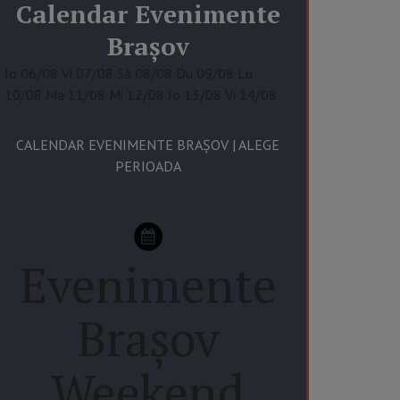
Calendar
Evenimente
Brașov
Jo
06/08
Vi
07/08
Sâ
08/08
Du
09/08
Lu
10/08
Ma
11/08
Mi
12/08
Jo
13/08
Vi
14/08
CALENDAR EVENIMENTE BRAȘOV | ALEGE
PERIOADA
Evenimente
Brașov
Weekend