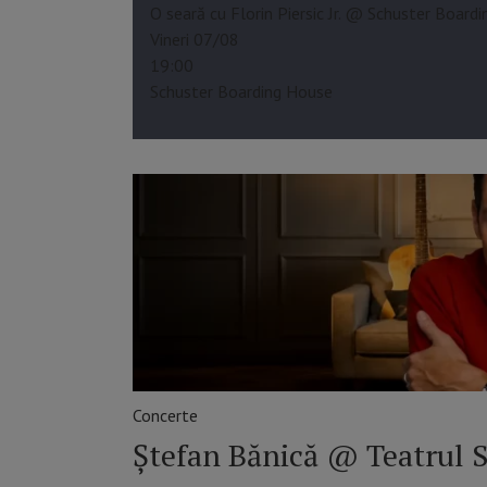
O seară cu Florin Piersic Jr. @ Schuster Board
Vineri 07/08
19:00
Schuster Boarding House
Concerte
Ștefan Bănică @ Teatrul S