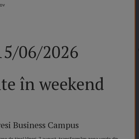
șov
15/06/2026
te în weekend
resi Business Campus
oape de tine! Vineri, 7 august, transformăm zona verde din