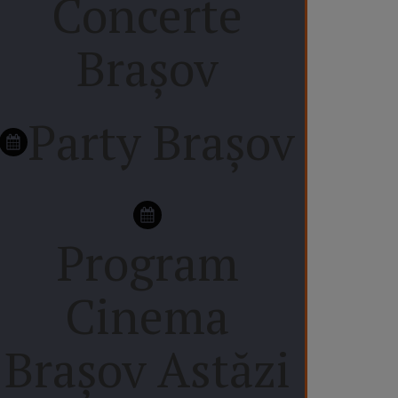
Concerte
Brașov
Party Brașov
Program
Cinema
Brașov Astăzi