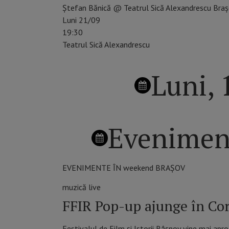
Ștefan Bănică @ Teatrul Sică Alexandrescu Bra
Luni 21/09
19:30
Teatrul Sică Alexandrescu
Luni, 
Evenimen
EVENIMENTE ÎN weekend BRAȘOV
muzică live
FFIR Pop-up ajunge în Co
Festivalul de Film și Istorii Râșnov vine mai apr