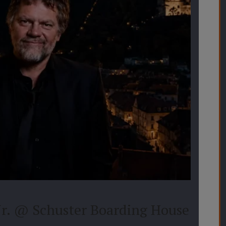
c Jr. @ Schuster Boarding House