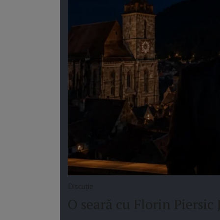
Discuție
O seară cu Florin Piersi