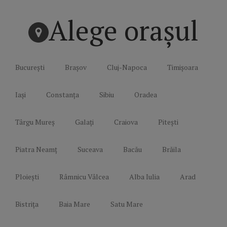
Alege orașul
București
Brașov
Cluj-Napoca
Timișoara
Iași
Constanța
Sibiu
Oradea
Târgu Mureș
Galați
Craiova
Pitești
Piatra Neamț
Suceava
Bacău
Brăila
Ploiești
Râmnicu Vâlcea
Alba Iulia
Arad
Bistrița
Baia Mare
Satu Mare