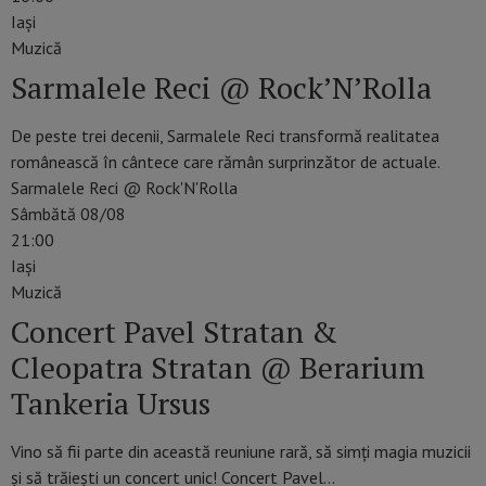
Iaşi
Muzică
Sarmalele Reci @ Rock’N’Rolla
De peste trei decenii, Sarmalele Reci transformă realitatea
românească în cântece care rămân surprinzător de actuale.
Sarmalele Reci @ Rock'N'Rolla
Sâmbătă 08/08
21:00
Iaşi
Muzică
Concert Pavel Stratan &
Cleopatra Stratan @ Berarium
Tankeria Ursus
Vino să fii parte din această reuniune rară, să simți magia muzicii
și să trăiești un concert unic! Concert Pavel…