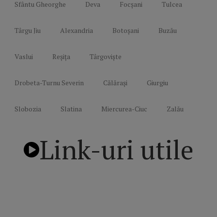
Sfântu Gheorghe
Deva
Focșani
Tulcea
Târgu Jiu
Alexandria
Botoșani
Buzău
Vaslui
Reșița
Târgoviște
Drobeta-Turnu Severin
Călărași
Giurgiu
Slobozia
Slatina
Miercurea-Ciuc
Zalău
Link-uri utile
Politică de confidențialitate
Termeni și Condiții
Mediakit Zile si Nopti