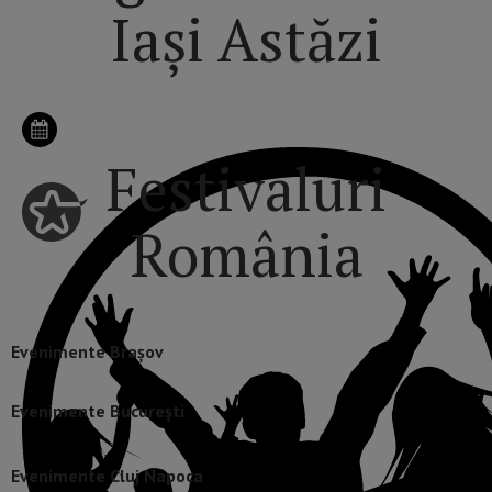
Iași Astăzi
Festivaluri
România
Evenimente Brașov
Evenimente București
Evenimente Cluj Napoca