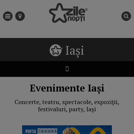
Iași
Evenimente Iași
Concerte, teatru, spectacole, expoziții,
festivaluri, party, Iași