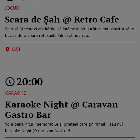
JOCURI
Seara de Șah @ Retro Cafe
Vino să îți testezi abilitățile, să întâlnești alți jucători entuziaști și să te
bucuri de o seară relaxantă într-o atmosferă…
IAŞI
20:00
KARAOKE
Karaoke Night @ Caravan
Gastro Bar
Voie bună, hituri memorabile și prieteni care țin ritmul… sau nu!
Karaoke Night @ Caravan Gastro Bar