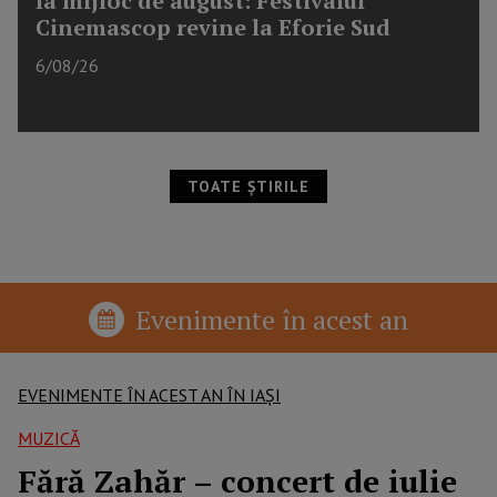
la mijloc de august: Festivalul
Cinemascop revine la Eforie Sud
6/08/26
TOATE ȘTIRILE
Evenimente în acest an
EVENIMENTE ÎN ACEST AN ÎN IAȘI
MUZICĂ
Fără Zahăr – concert de iulie