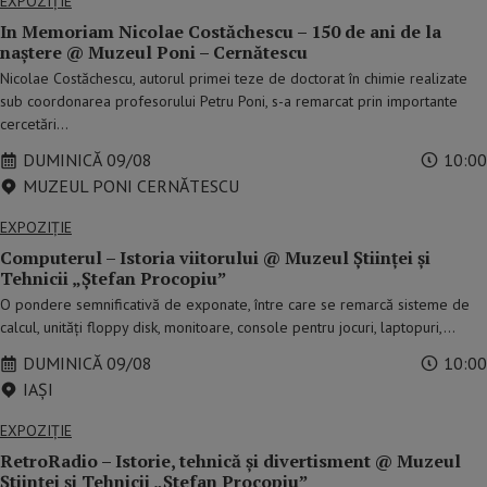
EXPOZIȚIE
In Memoriam Nicolae Costăchescu – 150 de ani de la
naștere @ Muzeul Poni – Cernătescu
Nicolae Costăchescu, autorul primei teze de doctorat în chimie realizate
sub coordonarea profesorului Petru Poni, s-a remarcat prin importante
cercetări…
DUMINICĂ 09/08
10:00
MUZEUL PONI CERNĂTESCU
EXPOZIȚIE
Computerul – Istoria viitorului @ Muzeul Științei și
Tehnicii „Ștefan Procopiuˮ
O pondere semnificativă de exponate, între care se remarcă sisteme de
calcul, unități floppy disk, monitoare, console pentru jocuri, laptopuri,…
DUMINICĂ 09/08
10:00
IAŞI
EXPOZIȚIE
RetroRadio – Istorie, tehnică și divertisment @ Muzeul
Științei și Tehnicii „Ștefan Procopiuˮ