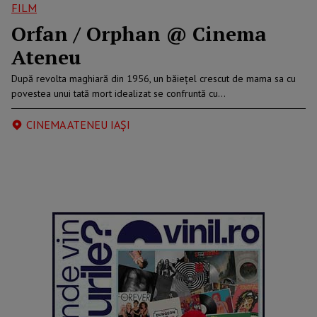
FILM
Orfan / Orphan @ Cinema
Ateneu
După revolta maghiară din 1956, un băiețel crescut de mama sa cu
povestea unui tată mort idealizat se confruntă cu…
CINEMA ATENEU IAȘI
reclama p2