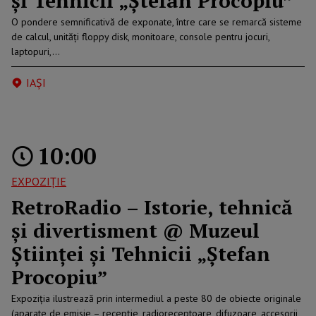
și Tehnicii „Ștefan Procopiuˮ
O pondere semnificativă de exponate, între care se remarcă sisteme
de calcul, unități floppy disk, monitoare, console pentru jocuri,
laptopuri,…
IAŞI
10:00
EXPOZIȚIE
RetroRadio – Istorie, tehnică
și divertisment @ Muzeul
Științei și Tehnicii „Ștefan
Procopiuˮ
Expoziția ilustrează prin intermediul a peste 80 de obiecte originale
(aparate de emisie – recepție, radioreceptoare, difuzoare, accesorii