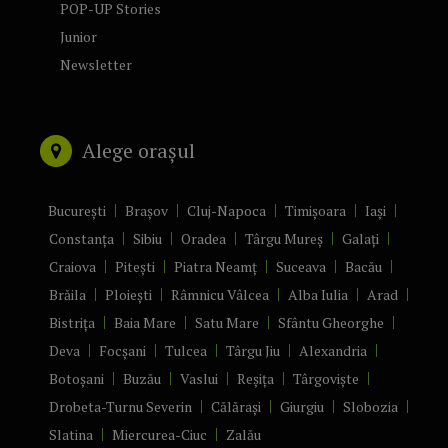
POP-UP Stories
Junior
Newsletter
Alege orașul
București
Brașov
Cluj-Napoca
Timișoara
Iași
Constanța
Sibiu
Oradea
Târgu Mureș
Galați
Craiova
Pitești
Piatra Neamț
Suceava
Bacău
Brăila
Ploiești
Râmnicu Vâlcea
Alba Iulia
Arad
Bistrița
Baia Mare
Satu Mare
Sfântu Gheorghe
Deva
Focșani
Tulcea
Târgu Jiu
Alexandria
Botoșani
Buzău
Vaslui
Reșița
Târgoviște
Drobeta-Turnu Severin
Călărași
Giurgiu
Slobozia
Slatina
Miercurea-Ciuc
Zalău