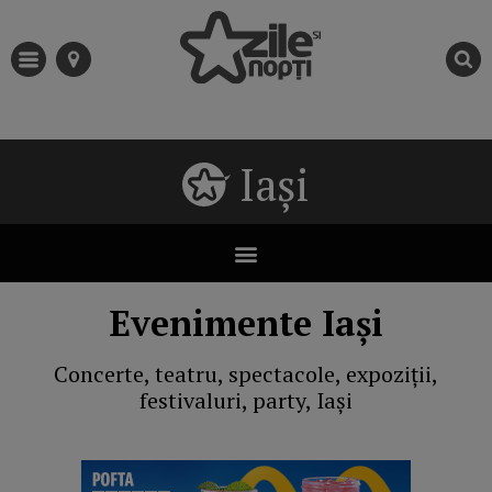
Iași
Evenimente Iași
Concerte, teatru, spectacole, expoziții,
festivaluri, party, Iași