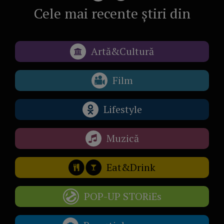
Cele mai recente știri din
Artă&Cultură
Film
Lifestyle
Muzică
Eat&Drink
POP-UP STORiEs