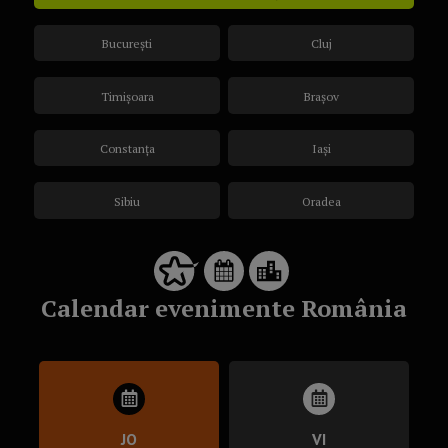
București
Cluj
Timișoara
Brașov
Constanța
Iași
Sibiu
Oradea
Calendar evenimente România
JO
VI