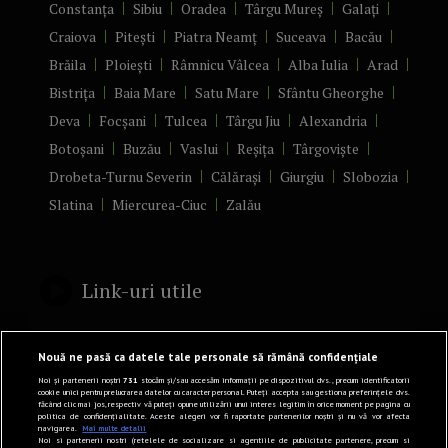
Constanța
Sibiu
Oradea
Târgu Mureș
Galați
Craiova
Pitești
Piatra Neamț
Suceava
Bacău
Brăila
Ploiești
Râmnicu Vâlcea
Alba Iulia
Arad
Bistrița
Baia Mare
Satu Mare
Sfântu Gheorghe
Deva
Focșani
Tulcea
Târgu Jiu
Alexandria
Botoșani
Buzău
Vaslui
Reșița
Târgoviște
Drobeta-Turnu Severin
Călărași
Giurgiu
Slobozia
Slatina
Miercurea-Ciuc
Zalău
Link-uri utile
Politică de confidențialitate
Nouă ne pasă ca datele tale personale să rămână confidențiale
Termeni și Condiții
Noi și partenerii noștri
731
stocăm și/sau accesăm informații pe dispozitivul dvs., precum identificatorii
cookie unici pentru prelucrarea datelor cu caracter personal. Puteți accepta sau gestiona preferințele dvs.
făcând clic mai jos, respectiv vă puteți opune utilizării unui interes legitim în orice moment pe pagina cu
Mediakit Zile si Nopti
politica de confidențialitate. Aceste alegeri vor fi raportate partenerilor noștri și nu vă vor afecta
navigarea.
Mai multe detalii
Contact
Noi si partenerii nostri (retelele de socializare si agentiile de publicitate partenere, precum si