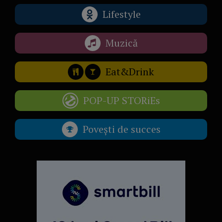
Lifestyle
Muzică
Eat&Drink
POP-UP STORiEs
Povești de succes