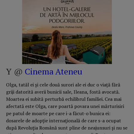
Y @
Cinema Ateneu
Olga, tatăl ei și cele două surori ale ei duc o viață fără
griji datorită averii bunicii sale, Ileana, fostă avocată.
Moartea ei subită perturbă echilibrul familiei. Cea mai
afectată este Olga, care poartă povara unei mărturisiri
pe patul de moarte pe care i-a făcut-o bunica ei:
dosarele de adopție internațională de care s-a ocupat
după Revoluția Română sunt pline de neajunsuri și nu se