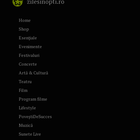
zilesinopti.ro
Home
Shop
Esențiale
Evenimente
Festivaluri
Concerte
Artă & Cultură
Teatru
Film
Program filme
Lifestyle
PoveștiDeSucces
Muzică
Sunete Live