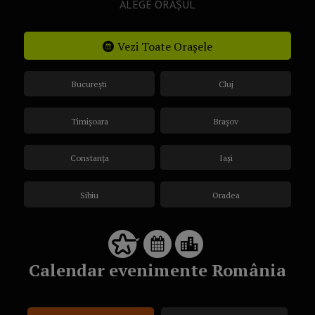
ALEGE ORAȘUL
Vezi Toate Orașele
București
Cluj
Timișoara
Brașov
Constanța
Iași
Sibiu
Oradea
Calendar evenimente România