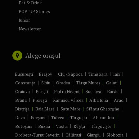
Eat & Drink
POP-UP Stories
Junior
Newsletter
Alege orașul
București
Brașov
Cluj-Napoca
Timișoara
Iași
Constanța
Sibiu
Oradea
Târgu Mureș
Galați
Craiova
Pitești
Piatra Neamț
Suceava
Bacău
Brăila
Ploiești
Râmnicu Vâlcea
Alba Iulia
Arad
Bistrița
Baia Mare
Satu Mare
Sfântu Gheorghe
Deva
Focșani
Tulcea
Târgu Jiu
Alexandria
Botoșani
Buzău
Vaslui
Reșița
Târgoviște
Drobeta-Turnu Severin
Călărași
Giurgiu
Slobozia