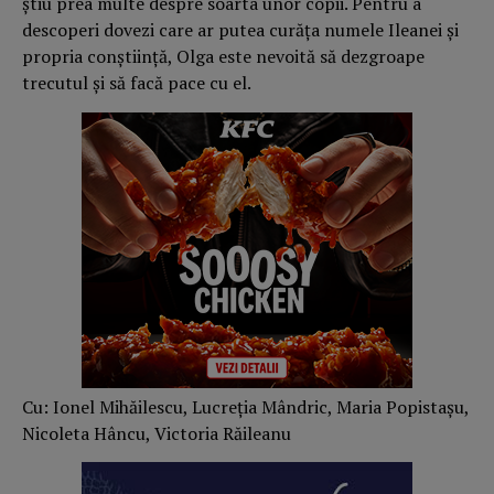
știu prea multe despre soarta unor copii. Pentru a
descoperi dovezi care ar putea curăţa numele Ileanei şi
propria conştiinţă, Olga este nevoită să dezgroape
trecutul şi să facă pace cu el.
Cu: Ionel Mihăilescu, Lucreția Mândric, Maria Popistașu,
Nicoleta Hâncu, Victoria Răileanu