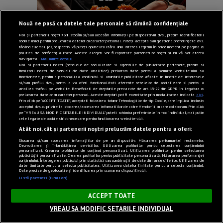
Nouă ne pasă ca datele tale personale să rămână confidențiale
Noi și partenerii noștri
731
stocăm și/sau accesăm informații pe dispozitivul dvs., precum identificatorii
cookie unici pentru prelucrarea datelor cu caracter personal. Puteți accepta sau gestiona preferințele dvs.
făcând clic mai jos, respectiv vă puteți opune utilizării unui interes legitim în orice moment pe pagina cu
politica de confidențialitate. Aceste alegeri vor fi raportate partenerilor noștri și nu vă vor afecta
navigarea.
Mai multe detalii
Noi si partenerii nostri (retelele de socializare si agentiile de publicitate partenere, precum si
furnizorii nostri de servicii de date analitice) prelucram date pentru a permite website-ului sa
functioneze, pentru a personaliza continutul si anunturile publicitare afisate in functie de interesele
si/sau profilul dvs., pentru a va oferi functionalitati aferente retelelor de socializare si pentru a
analiza traficul pe website. Beneficiati de drepturile prevazute de art. 15-22 din GDPR in legatura cu
prelucrarea datelor cu caracter personal. Aceste drepturi pot fi exercitate prin modalitatea indicata
aici
.
Prin click pe “ACCEPT TOATE”, acceptati folosirea tuturor Tehnologiilor de tip Cookie, care implica inclusiv
acceptul dvs. cu privire la stocarea/accesarea informatiilor de catre Vendor-ii cu care colaboram. Prin click
pe “VREAU SA MODIFIC SETARILE INDIVIDUAL” puteti schimba preferintele in mod individual, mai putin
cele legate de cookie strict necesare pentru functionarea website-ului.
Atât noi, cât și partenerii noștri prelucrăm datele pentru a oferi:
Stocarea și/sau accesarea informațiilor de pe un dispozitiv. Măsurarea performanței reclamelor.
Dezvoltarea și îmbunătățirea serviciilor. Utilizarea profilurilor pentru selectarea conținutului
personalizat. Crearea profilurilor de conținut personalizat. Utilizarea profilurilor pentru selectarea
publicității personalizate. Crearea profilurilor pentru publicitate personalizată. Măsurarea performanței
conținutului. Înțelegerea publicului prin statistici sau combinații de date din surse diferite. Utilizarea de
date limitate pentru a selecta publicitatea. Utilizarea datelor limitate pentru a selecta conținutul.
Date precise de geolocație și identificarea prin scanarea dispozitivului.
Listă parteneri (furnizori)
×
ACCEPT TOATE
VREAU SA MODIFIC SETARILE INDIVIDUAL