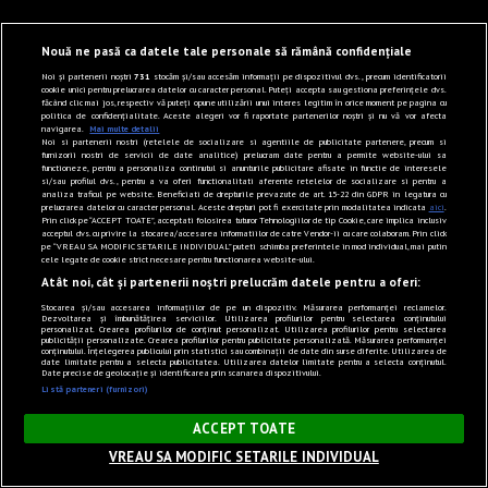
Nouă ne pasă ca datele tale personale să rămână confidențiale
Noi și partenerii noștri
731
stocăm și/sau accesăm informații pe dispozitivul dvs., precum identificatorii
cookie unici pentru prelucrarea datelor cu caracter personal. Puteți accepta sau gestiona preferințele dvs.
făcând clic mai jos, respectiv vă puteți opune utilizării unui interes legitim în orice moment pe pagina cu
politica de confidențialitate. Aceste alegeri vor fi raportate partenerilor noștri și nu vă vor afecta
navigarea.
Mai multe detalii
Noi si partenerii nostri (retelele de socializare si agentiile de publicitate partenere, precum si
furnizorii nostri de servicii de date analitice) prelucram date pentru a permite website-ului sa
functioneze, pentru a personaliza continutul si anunturile publicitare afisate in functie de interesele
si/sau profilul dvs., pentru a va oferi functionalitati aferente retelelor de socializare si pentru a
analiza traficul pe website. Beneficiati de drepturile prevazute de art. 15-22 din GDPR in legatura cu
prelucrarea datelor cu caracter personal. Aceste drepturi pot fi exercitate prin modalitatea indicata
aici
.
Prin click pe “ACCEPT TOATE”, acceptati folosirea tuturor Tehnologiilor de tip Cookie, care implica inclusiv
acceptul dvs. cu privire la stocarea/accesarea informatiilor de catre Vendor-ii cu care colaboram. Prin click
pe “VREAU SA MODIFIC SETARILE INDIVIDUAL” puteti schimba preferintele in mod individual, mai putin
cele legate de cookie strict necesare pentru functionarea website-ului.
Atât noi, cât și partenerii noștri prelucrăm datele pentru a oferi:
Stocarea și/sau accesarea informațiilor de pe un dispozitiv. Măsurarea performanței reclamelor.
Dezvoltarea și îmbunătățirea serviciilor. Utilizarea profilurilor pentru selectarea conținutului
personalizat. Crearea profilurilor de conținut personalizat. Utilizarea profilurilor pentru selectarea
publicității personalizate. Crearea profilurilor pentru publicitate personalizată. Măsurarea performanței
conținutului. Înțelegerea publicului prin statistici sau combinații de date din surse diferite. Utilizarea de
date limitate pentru a selecta publicitatea. Utilizarea datelor limitate pentru a selecta conținutul.
Date precise de geolocație și identificarea prin scanarea dispozitivului.
Listă parteneri (furnizori)
×
ACCEPT TOATE
VREAU SA MODIFIC SETARILE INDIVIDUAL
Sunet