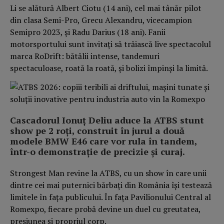
Li se alătură Albert Ciotu (14 ani), cel mai tânăr pilot
din clasa Semi-Pro, Grecu Alexandru, vicecampion
Semipro 2023, și Radu Darius (18 ani). Fanii
motorsportului sunt invitați să trăiască live spectacolul
marca RoDrift: bătălii intense, tandemuri
spectaculoase, roată la roată, și bolizi împinși la limită.
Cascadorul Ionuț Deliu aduce la ATBS stunt
show pe 2 roți, construit în jurul a două
modele BMW E46 care vor rula în tandem,
într-o demonstrație de precizie și curaj.
Strongest Man revine la ATBS, cu un show în care unii
dintre cei mai puternici bărbați din România își testează
limitele în fața publicului. În fața Pavilionului Central al
Romexpo, fiecare probă devine un duel cu greutatea,
presiunea și propriul corp.