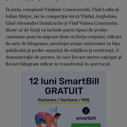
În juriu, campionii Vladimir Comorovschi, Vlad Leahu și
Iulian Moțoc, iar în competiție intră Vlăduț Angheloiu,
Glad-Alexandru Dumitrache și Vlad Voinea Constantin.
Show-ul de forță va include patru tipuri de probe:
camioane puse în mișcare doar cu forța corpului, ridicări
de sute de kilograme, anvelope uriașe răsturnate în fața
publicului și probe-surpriză de echilibru și rezistență. O
demonstrație de putere, în care fiecare metru câștigat și
fiecare kilogram ridicat se transformă în spectacol.