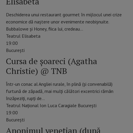
Elisabeta
Deschiderea unui restaurant gourmet în mijlocul unei crize
economice dă naștere unor evenimente neobișnuite.
Bubbalowe și Honey, fiica lui, credeau…
Teatrul Elisabeta
19:00
Bucureşti
Cursa de șoareci (Agatha
Christie) @ TNB
Într-un conac al Angliei rurale, în plină (și convenabilă)
furtună de zăpadă, mai mulți călători excentrici rămân
înzăpeziți, rupți de…
Teatrul Național Ion Luca Caragiale București
19:00
Bucureşti
Anonimul venețian (după