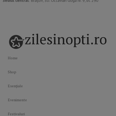
Sediul central
: Brașov, Str. Octavian Goga nr. 9, bl. 290
zilesinopti.ro
Home
Shop
Esențiale
Evenimente
Festivaluri