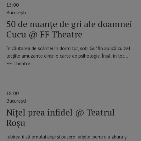
15:00
Bucureşti
50 de nuanțe de gri ale doamnei
Cucu @ FF Theatre
În căutarea de scântei în dormitor, soții Griffin aplică cu zel
lecțiile amuzante dintr-o carte de psihologie. Însă, în loc…
FF Theatre
Program
Teatru București
astăzi
18:00
Bucureşti
Nițel prea infidel @ Teatrul
Roșu
Iubirea îi să omului aripi și putere: aripile, pentru a zbura și