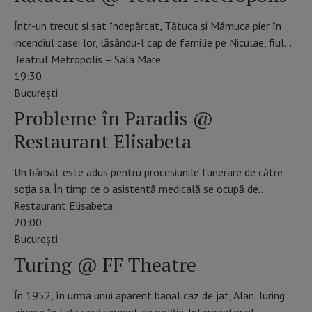
Într-un trecut și sat îndepărtat, Tătuca și Mămuca pier în
incendiul casei lor, lăsându-l cap de familie pe Niculae, fiul…
Teatrul Metropolis – Sala Mare
19:30
Bucureşti
Probleme în Paradis @
Restaurant Elisabeta
Un bărbat este adus pentru procesiunile funerare de către
soția sa. În timp ce o asistentă medicală se ocupă de…
Restaurant Elisabeta
20:00
Bucureşti
Turing @ FF Theatre
În 1952, în urma unui aparent banal caz de jaf, Alan Turing
ajunge în fața unui sergent de poliție. Interogatoriul…