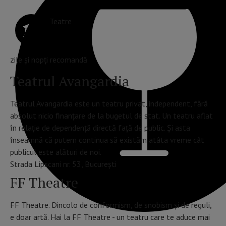
Teatre
zile și nopți recomandă
Teatrul Avangardia
Teatrul Avangardia este un teatru privat, independent, fără
absolut nicio finanțare de la bugetul de stat. Un teatru aflat
în relație de dependență directă față de public. Și asta
înseamnă că putem continua să existăm atâta vreme cât
publicul este alături de noi.
Strada Lipscani nr. 53, București
FF Theatre
FF Theatre. Dincolo de conformism, de snobism și de reguli,
e doar artă. Hai la FF Theatre - un teatru care te aduce mai