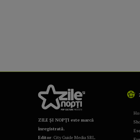
Ho
ZILE ȘI NOPȚI este marcă
Sh
înregistrată.
Ese
Editor
: City Guide Media SRL.
Ev