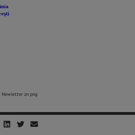
ânia
ești