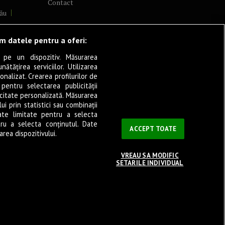
Contact
ău
lcea
ăm datele pentru a oferi:
 pe un dispozitiv. Măsurarea
tățirea serviciilor. Utilizarea
cșani
onalizat. Crearea profilurilor de
ia
 pentru selectarea publicității
icitate personalizată. Măsurarea
eșița
i prin statistici sau combinații
ate limitate pentru a selecta
tru a selecta conținutul. Date
ași
ACCEPT TOATE
rea dispozitivului.
VREAU SA MODIFIC
SETARILE INDIVIDUAL