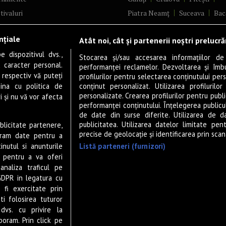
tivaluri
Piatra Neamț
Suceava
Bac
ncerte
Brăila
Ploiești
Râmnicu Vâ
nțiale
Atât noi, cât și partenerii noștri prelucr
ă & Cultură
Alba Iulia
Arad
Bistrița
 dispozitivul dvs.,
tru
Baia Mare
Satu Mare
Stocarea și/sau accesarea informațiilor de
u caracter personal.
performanței reclamelor. Dezvoltarea și îmbună
m
Sfântu Gheorghe
Deva
Fo
 respectiv vă puteți
profilurilor pentru selectarea conținutului pers
gram filme
Tulcea
Târgu Jiu
Alexandr
ina cu politica de
conținut personalizat. Utilizarea profilurilor
personalizate. Crearea profilurilor pentru publ
i și nu vă vor afecta
estyle
Botoșani
Buzău
Vaslui
R
performanței conținutului. Înțelegerea publiculu
veștiDeSucces
Târgoviște
de date din surse diferite. Utilizarea de d
publicitatea. Utilizarea datelor limitate pen
ublicitate partenere,
zică
Drobeta-Turnu Severin
Călăr
precise de geolocație și identificarea prin scana
ucram date pentru a
ete Live
Giurgiu
Slobozia
Slatina
Listă parteneri (furnizori)
nutul si anunturile
 & Drink
Miercurea-Ciuc
Zalău
., pentru a va oferi
analiza traficul pe
P-UP Stories
GDPR in legatura cu
ior
 fi exercitate prin
wsletter
ti folosirea tuturor
dvs. cu privire la
boram. Prin click pe