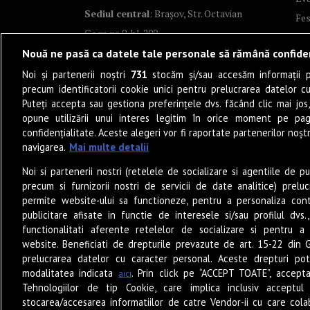
Sediul central
: Brașov, Str. Octavian
Fes
Goga nr. 9, bl. 290
Co
Nouă ne pasă ca datele tale personale să rămână confide
Art
Noi și partenerii noștri
731
stocăm și/sau accesăm informații pe
Tea
precum identificatorii cookie unici pentru prelucrarea datelor c
Fil
Puteți accepta sau gestiona preferințele dvs. făcând clic mai jos,
Pro
opune utilizării unui interes legitim în orice moment pe pag
confidențialitate. Aceste alegeri vor fi raportate partenerilor noștr
Lif
navigarea.
Mai multe detalii
Po
Noi si partenerii nostri (retelele de socializare si agentiile de p
Mu
precum si furnizorii nostri de servicii de date analitice) prel
Sun
permite website-ului sa functioneze, pentru a personaliza conti
Eat
publicitare afisate in functie de interesele si/sau profilul dvs
functionalitati aferente retelelor de socializare si pentru a 
PO
website. Beneficiati de drepturile prevazute de art. 15-22 din 
Jun
prelucrarea datelor cu caracter personal. Aceste drepturi pot
Ne
modalitatea indicata
. Prin click pe “ACCEPT TOATE”, accepta
aici
Tehnologiilor de tip Cookie, care implica inclusiv acceptul 
stocarea/accesarea informatiilor de catre Vendor-ii cu care cola