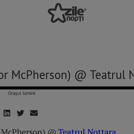
nor McPherson) @ Teatrul 
or McPherson) @
Teatrul Nottara