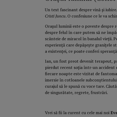
Un text fascinant despre vină și iubire.
Cristi Juncu
. O confesiune ce le va schi
Orașul luminii este o poveste despre r
despre felul în care putem să ne împă
scânteie de miracol în banalul vieții.
experiență care depășește granițele stri
a existenței, ce poate conferi speranță
Ian, un fost preot devenit terapeut, p
pierdut recent soția într-un accident 
fiecare noapte este vizitat de fantoma 
imersie în cotloanele subconștientului
curajul să le spună cu voce tare. Căutăr
de singurătate, regrete, frustrări.
Vrei să fii la curent cu cele mai noi
Ev