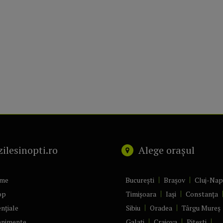
zilesinopti.ro
Alege orașul
me
București
Brașov
Cluj-Na
op
Timișoara
Iași
Constanța
nțiale
Sibiu
Oradea
Târgu Mureș
enimente
Galați
Craiova
Pitești