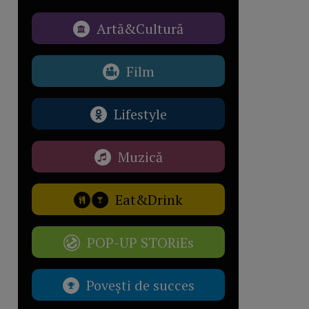
Artă&Cultură
Film
Lifestyle
Muzică
Eat&Drink
POP-UP STORiEs
Povești de succes