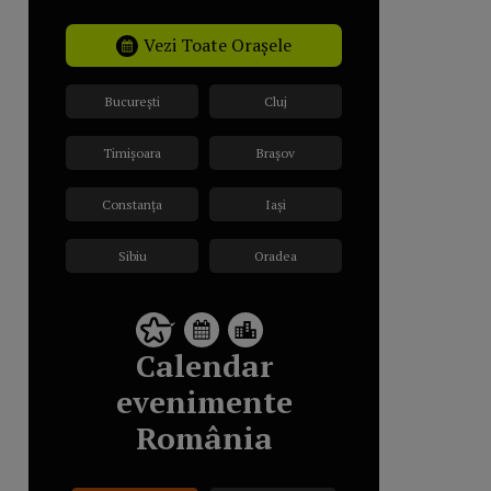
Vezi Toate Orașele
București
Cluj
Timișoara
Brașov
Constanța
Iași
Sibiu
Oradea
Calendar
evenimente
România