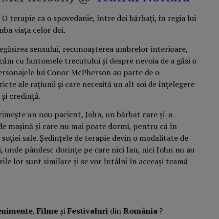
 O terapie ca o spovedanie, între doi bărbați, în regia lui
mba viața celor doi.
egăsirea sensului, recunoașterea umbrelor interioare,
căm cu fantomele trecutului și despre nevoia de a găsi o
 Personajele lui Conor McPherson au parte de o
cte ale rațiunii și care necesită un alt soi de înțelegere
 și credință.
rimește un nou pacient, John, un bărbat care și-a
de mașină și care nu mai poate dormi, pentru că în
soției sale. Ședințele de terapie devin o modalitate de
, unde pândesc dorințe pe care nici Ian, nici John nu au
ile lor sunt similare și se vor întâlni în aceeași teamă
enimente
,
Filme
și
Festivaluri
din
România
?