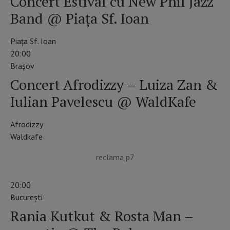
Concert Estival cu New Phil Jazz
Band @ Piața Sf. Ioan
Piața Sf. Ioan
20:00
Braşov
Concert Afrodizzy – Luiza Zan &
Iulian Pavelescu @ WaldKafe
Afrodizzy
Waldkafe
reclama p7
20:00
Bucureşti
Rania Kutkut & Rosta Man –