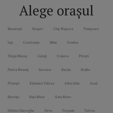
Alege orașul
București
Brașov
Cluj-Napoca
Timișoara
Iași
Constanța
Sibiu
Oradea
Târgu Mureș
Galați
Craiova
Pitești
Piatra Neamț
Suceava
Bacău
Brăila
Ploiești
Râmnicu Vâlcea
Alba Iulia
Arad
Bistrița
Baia Mare
Satu Mare
Sfântu Gheorghe
Deva
Focșani
Tulcea