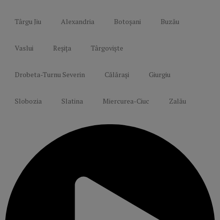
Târgu Jiu
Alexandria
Botoșani
Buzău
Vaslui
Reșița
Târgoviște
Drobeta-Turnu Severin
Călărași
Giurgiu
Slobozia
Slatina
Miercurea-Ciuc
Zalău