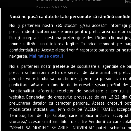
Fes
Goga nr. 9, bl. 290
Co
Nouă ne pasă ca datele tale personale să rămână confide
Art
Noi și partenerii noștri
731
stocăm și/sau accesăm informații pe
Tea
precum identificatorii cookie unici pentru prelucrarea datelor c
Fil
Puteți accepta sau gestiona preferințele dvs. făcând clic mai jos,
Pro
opune utilizării unui interes legitim în orice moment pe pag
confidențialitate. Aceste alegeri vor fi raportate partenerilor noștr
Lif
navigarea.
Mai multe detalii
Po
Noi si partenerii nostri (retelele de socializare si agentiile de p
Mu
precum si furnizorii nostri de servicii de date analitice) prel
Sun
permite website-ului sa functioneze, pentru a personaliza conti
Eat
publicitare afisate in functie de interesele si/sau profilul dvs
functionalitati aferente retelelor de socializare si pentru a 
PO
website. Beneficiati de drepturile prevazute de art. 15-22 din 
Jun
prelucrarea datelor cu caracter personal. Aceste drepturi pot
Ne
modalitatea indicata
. Prin click pe “ACCEPT TOATE”, accepta
aici
Tehnologiilor de tip Cookie, care implica inclusiv acceptul 
stocarea/accesarea informatiilor de catre Vendor-ii cu care cola
“VREAU SA MODIFIC SETARILE INDIVIDUAL” puteti schimba pr
© 2026 – Zile și Nopți. Toate drepturile rezervate.