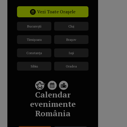
Vezi Toate Orașele
București
Cluj
Timișoara
Brașov
Constanța
Iași
Sibiu
Oradea
Calendar
evenimente
România