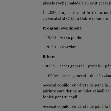
piesele rock și baladele au avut aceeaș
În 2026, trupa a revenit într-o formul
cu vocalistul Cătălin Dobre și basistul
Program eveniment:
– 19.00 – Acces public
– 20.30 – Conexiuni
Bilete:
– 85 lei – acces general – presale – pâ
– 100 lei – acces general – doar în ziu
Accesul copiilor cu vârsta de până la 1
părinte care deține un bilet valabil d
fonică pentru copii.
Accesul copiilor cu vârsta de până la 16