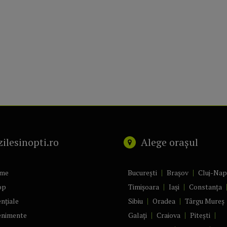
zilesinopti.ro
Alege orașul
me
București
Brașov
Cluj-Na
op
Timișoara
Iași
Constanța
nțiale
Sibiu
Oradea
Târgu Mureș
enimente
Galați
Craiova
Pitești