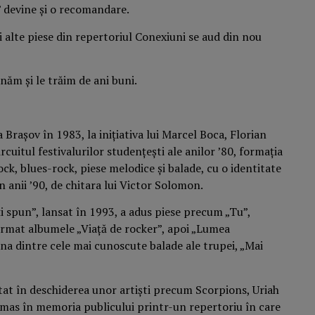
” devine și o recomandare.
și alte piese din repertoriul Conexiuni se aud din nou
năm și le trăim de ani buni.
Brașov în 1983, la inițiativa lui Marcel Boca, Florian
rcuitul festivalurilor studențești ale anilor ’80, formația
ock, blues-rock, piese melodice și balade, cu o identitate
in anii ’90, de chitara lui Victor Solomon.
i spun”, lansat în 1993, a adus piese precum „Tu”,
u urmat albumele „Viață de rocker”, apoi „Lumea
na dintre cele mai cunoscute balade ale trupei, „Mai
tat în deschiderea unor artiști precum Scorpions, Uriah
ămas în memoria publicului printr-un repertoriu în care