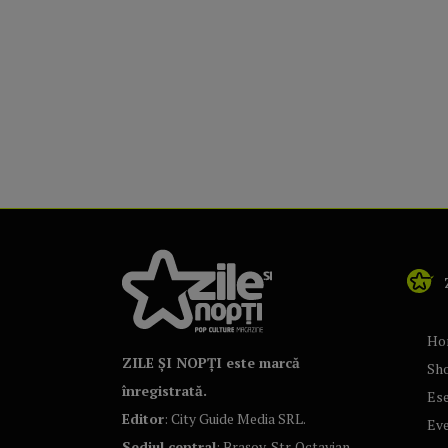
Ho
ZILE ȘI NOPȚI este marcă
Sh
înregistrată.
Ese
Editor
: City Guide Media SRL.
Ev
Sediul central
: Brașov, Str. Octavian