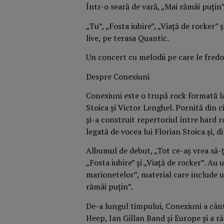
Într-o seară de vară, „Mai rămâi puțin
„Tu”, „Fosta iubire”, „Viață de rocker” 
live, pe terasa Quantic.
Un concert cu melodii pe care le fredo
Despre Conexiuni
Conexiuni este o trupă rock formată la 
Stoica și Victor Lenghel. Pornită din ci
și-a construit repertoriul între hard r
legată de vocea lui Florian Stoica și, d
Albumul de debut, „Tot ce-aș vrea să-ț
„Fosta iubire” și „Viață de rocker”. A
marionetelor”, material care include u
rămâi puțin”.
De-a lungul timpului, Conexiuni a cân
Heep, Ian Gillan Band și Europe și a r