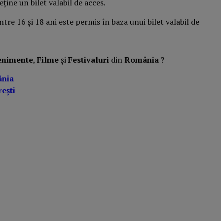
eține un bilet valabil de acces.
tre 16 și 18 ani este permis în baza unui bilet valabil de
enimente
,
Filme
și
Festivaluri
din
România
?
ânia
ești