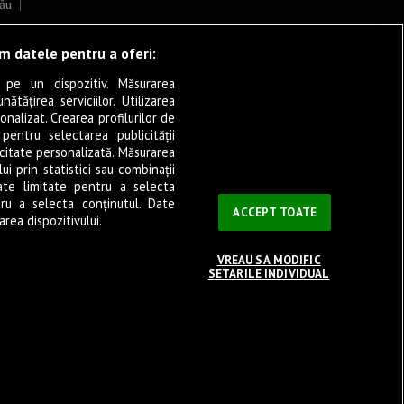
ău
lcea
ăm datele pentru a oferi:
 pe un dispozitiv. Măsurarea
tățirea serviciilor. Utilizarea
cșani
onalizat. Crearea profilurilor de
ia
 pentru selectarea publicității
icitate personalizată. Măsurarea
eșița
i prin statistici sau combinații
ate limitate pentru a selecta
tru a selecta conținutul. Date
ași
ACCEPT TOATE
rea dispozitivului.
VREAU SA MODIFIC
SETARILE INDIVIDUAL