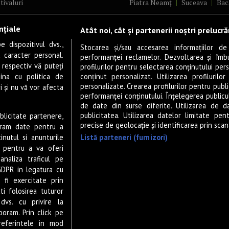
tivaluri
Piatra Neamț
Suceava
Bac
ncerte
Brăila
Ploiești
Râmnicu Vâ
nțiale
Atât noi, cât și partenerii noștri prelucr
ă & Cultură
Alba Iulia
Arad
Bistrița
 dispozitivul dvs.,
tru
Baia Mare
Satu Mare
Stocarea și/sau accesarea informațiilor de
u caracter personal.
performanței reclamelor. Dezvoltarea și îmbună
m
Sfântu Gheorghe
Deva
Fo
 respectiv vă puteți
profilurilor pentru selectarea conținutului pers
gram filme
Tulcea
Târgu Jiu
Alexandr
ina cu politica de
conținut personalizat. Utilizarea profilurilor
personalizate. Crearea profilurilor pentru publ
i și nu vă vor afecta
estyle
Botoșani
Buzău
Vaslui
R
performanței conținutului. Înțelegerea publiculu
veștiDeSucces
Târgoviște
de date din surse diferite. Utilizarea de d
publicitatea. Utilizarea datelor limitate pen
ublicitate partenere,
zică
Drobeta-Turnu Severin
Călăr
precise de geolocație și identificarea prin scana
ucram date pentru a
ete Live
Giurgiu
Slobozia
Slatina
Listă parteneri (furnizori)
nutul si anunturile
 & Drink
Miercurea-Ciuc
Zalău
., pentru a va oferi
analiza traficul pe
P-UP Stories
GDPR in legatura cu
ior
 fi exercitate prin
wsletter
ti folosirea tuturor
dvs. cu privire la
boram. Prin click pe
eferintele in mod