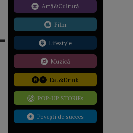
Artă&Cultură
Film
Lifestyle
Muzică
Eat&Drink
POP-UP STORiEs
Povești de succes