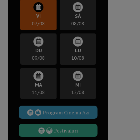
VI
SÂ
07/08
08/08
DU
LU
09/08
10/08
MA
MI
11/08
12/08
Program Cinema Azi
Festivaluri