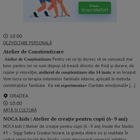
10:00
DEZVOLTARE PERSONALĂ
Atelier de Constientizare
𝐀𝐭𝐞𝐥𝐢𝐞𝐫 𝐝𝐞 𝐂𝐨𝐧𝐬̦𝐭𝐢𝐞𝐧𝐭𝐢𝐳𝐚𝐫𝐞 Pentru cei ce își doresc să se cunoască mai
bine, pentru cei ce sunt dispuși să treacă dincolo de frică și durere, de
rușine și vinovăție, 𝐚𝐭𝐞𝐥𝐢𝐞𝐫𝐮𝐥 𝐝𝐞 𝐜𝐨𝐧𝐬̦𝐭𝐢𝐞𝐧𝐭𝐢𝐳𝐚𝐫𝐞 𝐝𝐢𝐧 𝟏𝟒 𝐢𝐮𝐧𝐢𝐞, e un început.
Vom lucra cu terapia sistemelor familiale interne, aplicată în metoda
constelațiilor familiale. 𝐂𝐞 𝐯𝐞𝐢 𝐞𝐱𝐩𝐞𝐫𝐢𝐦𝐞𝐧𝐭𝐚:• Claritate emoțională• […]
ORADEA
10:00
ARTĂ ȘI CULTURĂ
NOCA kids | Atelier de creație pentru copii (6–9 ani)
NOCA kids | Atelier de creație pentru copii (6–9 ani) Inside the Studio
#3 – Siggi Sekira Creaturi bizare, la granița dintre vis și realitate În
cadrul seriei Inside the Studio, copiii descoperă universul artiștilor