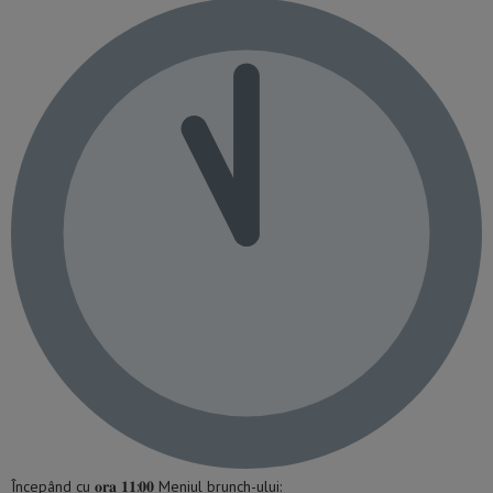
Începând cu 𝐨𝐫𝐚 𝟏𝟏:𝟎𝟎 Meniul brunch-ului: