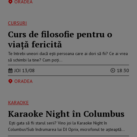
ORADEA
CURSURI
Curs de filosofie pentru o
viață fericită
Te întrebi uneori dacă ești persoana care ai dori să fii? Ce ai vrea
să schimbi la tine? Cum poți…
JOI 13/08
18:30
ORADEA
KARAOKE
Karaoke Night în Columbus
Ești gata să fii starul serii? Vino joi la Karaoke Night în
Columbus!Sub îndrumarea lui DJ Oprix, microfonul te așteaptă…