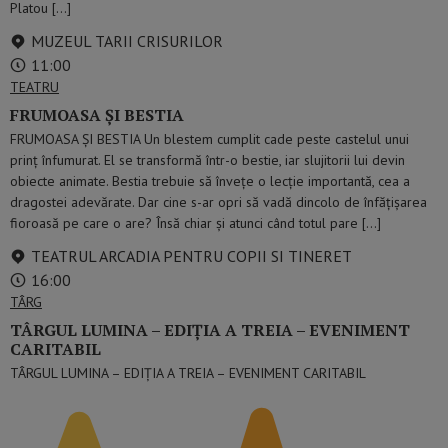
Platou […]
MUZEUL TARII CRISURILOR
11:00
TEATRU
FRUMOASA ȘI BESTIA
FRUMOASA ȘI BESTIA Un blestem cumplit cade peste castelul unui
prinț înfumurat. El se transformă într-o bestie, iar slujitorii lui devin
obiecte animate. Bestia trebuie să învețe o lecție importantă, cea a
dragostei adevărate. Dar cine s-ar opri să vadă dincolo de înfățișarea
fioroasă pe care o are? Însă chiar și atunci când totul pare […]
TEATRUL ARCADIA PENTRU COPII SI TINERET
16:00
TÂRG
TÂRGUL LUMINA – EDIȚIA A TREIA – EVENIMENT
CARITABIL
TÂRGUL LUMINA – EDIȚIA A TREIA – EVENIMENT CARITABIL