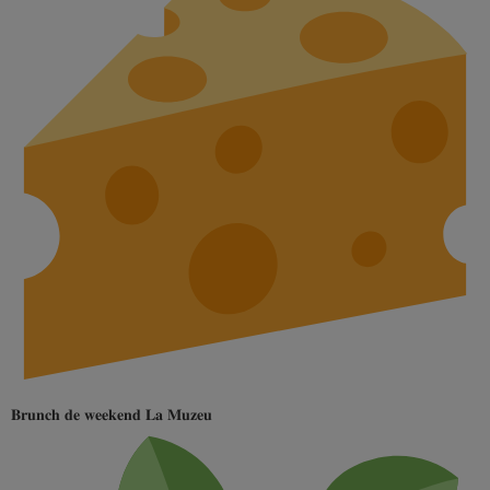
𝐁𝐫𝐮𝐧𝐜𝐡 𝐝𝐞 𝐰𝐞𝐞𝐤𝐞𝐧𝐝 𝐋𝐚 𝐌𝐮𝐳𝐞𝐮