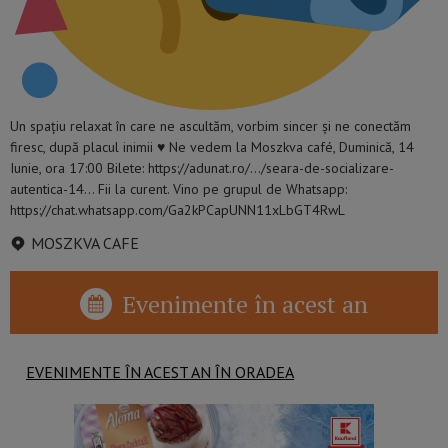
Un spațiu relaxat în care ne ascultăm, vorbim sincer și ne conectăm
firesc, după placul inimii
♥️
Ne vedem la Moszkva café, Duminică, 14
Iunie, ora 17:00 Bilete: https://adunat.ro/…/seara-de-socializare-
autentica-14… Fii la curent. Vino pe grupul de Whatsapp:
https://chat.whatsapp.com/Ga2kPCapUNN11xLbGT4RwL
MOSZKVA CAFE
Evenimente în acest an
EVENIMENTE ÎN ACEST AN ÎN ORADEA