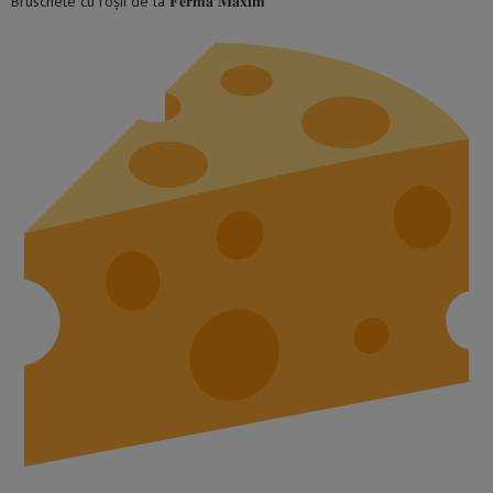
Bruschete cu roșii de la 𝐅𝐞𝐫𝐦𝐚 𝐌𝐚𝐱𝐢𝐦