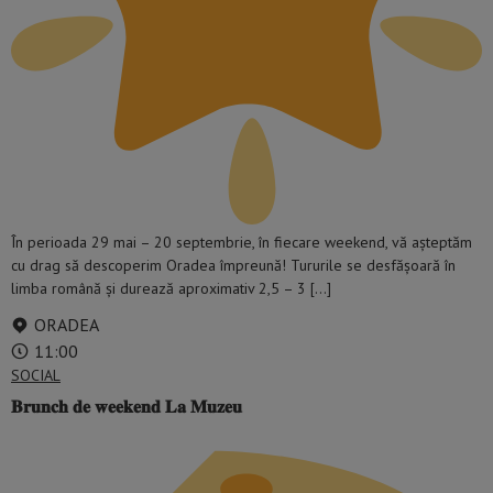
În perioada 29 mai – 20 septembrie, în fiecare weekend, vă așteptăm
cu drag să descoperim Oradea împreună! Tururile se desfășoară în
limba română și durează aproximativ 2,5 – 3 […]
ORADEA
11:00
SOCIAL
𝐁𝐫𝐮𝐧𝐜𝐡 𝐝𝐞 𝐰𝐞𝐞𝐤𝐞𝐧𝐝 𝐋𝐚 𝐌𝐮𝐳𝐞𝐮