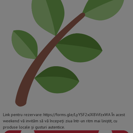
Link pentru rezervare: https://forms.gle/LyYSF2xJX8VifzxWA În acest
weekend vă invităm să vă începeți ziua într-un ritm mai liniștit, cu
produse locale și gusturi autentice.