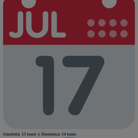
𝐒𝐚̂𝐦𝐛𝐚̆𝐭𝐚̆, 𝟏𝟑 𝐢𝐮𝐧𝐢𝐞 și 𝐃𝐮𝐦𝐢𝐧𝐢𝐜𝐚̆, 𝟏𝟒 𝐢𝐮𝐧𝐢𝐞