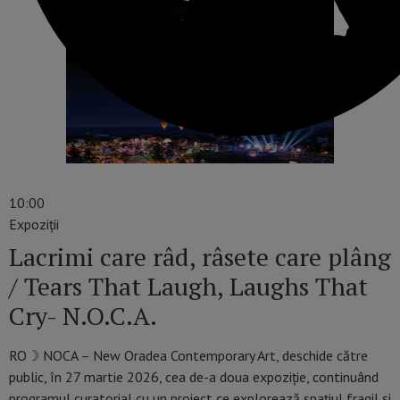
10:00
Expoziții
Lacrimi care râd, râsete care plâng
/ Tears That Laugh, Laughs That
Cry- N.O.C.A.
RO☽ NOCA – New Oradea Contemporary Art, deschide către
public, în 27 martie 2026, cea de-a doua expoziție, continuând
programul curatorial cu un proiect ce explorează spațiul fragil și