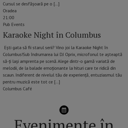
Cursul se desfășoară pe o […]
Oradea
21:00
Pub Events
Karaoke Night în Columbus
Ești gata să fii starul serii? Vino joi la Karaoke Night în
Columbus!Sub îndrumarea lui DJ Oprix, microfonul te așteaptă
să-ți lași amprenta pe scenă. Alege dintr-o gamă variată de
melodii, de la balade emoționante la hituri care te ridică din
scaun. Indiferent de nivelul tău de experiență, entuziasmul tău
pentru muzică este tot ce […]
Columbus Café
Evenimente în