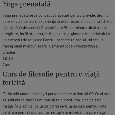
Yoga prenatală
Yoga prenatală este concepută special pentru gravide, deci nu
este nevoie de nici o experiență și este recomandat de la 13-lea
săptămână de sarcină.O şedință are 90 de minute alcătuit din
pregătire, încălzirea mușchiilor, exerciții, gimnastica perineului și
un exercițiu de relaxare.Pentru înscriere te rog să-mi scri un
mesaj până miercuri seara. Kismama jóga kifejezetten […]
Oradea
18:30
Curs
Curs de filosofie pentru o viață
fericită
Te întrebi uneori dacă ești persoana care ai dori să fii? Ce ai vrea
să schimbi la tine? Cum poți să te cunoști mai bine pe tine
însăți? În 2 aprilie, de la 18:30 te invit la un curs pentru viață,
pentru a primi răspunsuri la multiplele întrebări despre viață.