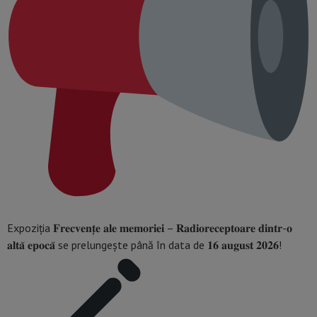
Expoziția 𝐅𝐫𝐞𝐜𝐯𝐞𝐧𝐭̦𝐞 𝐚𝐥𝐞 𝐦𝐞𝐦𝐨𝐫𝐢𝐞𝐢 – 𝐑𝐚𝐝𝐢𝐨𝐫𝐞𝐜𝐞𝐩𝐭𝐨𝐚𝐫𝐞 𝐝𝐢𝐧𝐭𝐫-𝐨
𝐚𝐥𝐭𝐚̆ 𝐞𝐩𝐨𝐜𝐚̆ se prelungește până în data de 𝟏𝟔 𝐚𝐮𝐠𝐮𝐬𝐭 𝟐𝟎𝟐𝟔!