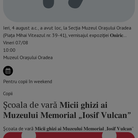
Ieri, 4 august a.c., a avut loc, la Secția Muzeul Orașului Oradea
(Piața Mihai Viteazul nr. 39-41), vernisajul expoziției 𝐎𝐧𝐢𝐫𝐢𝐜…
Vineri 07/08
10:00
Muzeul Orașului Oradea
Pentru copii în weekend
Copii
Școala de vară 𝐌𝐢𝐜𝐢𝐢 𝐠𝐡𝐢𝐳𝐢 𝐚𝐢
𝐌𝐮𝐳𝐞𝐮𝐥𝐮𝐢 𝐌𝐞𝐦𝐨𝐫𝐢𝐚𝐥 „𝐈𝐨𝐬𝐢𝐟 𝐕𝐮𝐥𝐜𝐚𝐧”
Școala de vară 𝐌𝐢𝐜𝐢𝐢 𝐠𝐡𝐢𝐳𝐢 𝐚𝐢 𝐌𝐮𝐳𝐞𝐮𝐥𝐮𝐢 𝐌𝐞𝐦𝐨𝐫𝐢𝐚𝐥 „𝐈𝐨𝐬𝐢𝐟 𝐕𝐮𝐥𝐜𝐚𝐧”