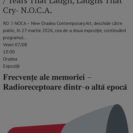
/ Tears That Laugh, Laughs That
Cry- N.O.C.A.
RO☽ NOCA – New Oradea Contemporary Art, deschide către
public, în 27 martie 2026, cea de-a doua expoziție, continuând
programul…
Vineri 07/08
10:00
Oradea
Expoziții
𝐅𝐫𝐞𝐜𝐯𝐞𝐧𝐭̦𝐞 𝐚𝐥𝐞 𝐦𝐞𝐦𝐨𝐫𝐢𝐞𝐢 –
𝐑𝐚𝐝𝐢𝐨𝐫𝐞𝐜𝐞𝐩𝐭𝐨𝐚𝐫𝐞 𝐝𝐢𝐧𝐭𝐫-𝐨 𝐚𝐥𝐭𝐚̆ 𝐞𝐩𝐨𝐜𝐚̆