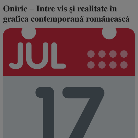
𝐎𝐧𝐢𝐫𝐢𝐜 – 𝐈̂𝐧𝐭𝐫𝐞 𝐯𝐢𝐬 𝐬̦𝐢 𝐫𝐞𝐚𝐥𝐢𝐭𝐚𝐭𝐞 𝐢̂𝐧
𝐠𝐫𝐚𝐟𝐢𝐜𝐚 𝐜𝐨𝐧𝐭𝐞𝐦𝐩𝐨𝐫𝐚𝐧𝐚̆ 𝐫𝐨𝐦𝐚̂𝐧𝐞𝐚𝐬𝐜𝐚̆