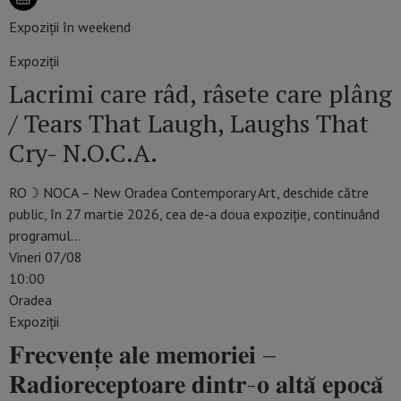
Expoziții în weekend
Expoziții
Lacrimi care râd, râsete care plâng
/ Tears That Laugh, Laughs That
Cry- N.O.C.A.
RO☽ NOCA – New Oradea Contemporary Art, deschide către
public, în 27 martie 2026, cea de-a doua expoziție, continuând
programul…
Vineri 07/08
10:00
Oradea
Expoziții
𝐅𝐫𝐞𝐜𝐯𝐞𝐧𝐭̦𝐞 𝐚𝐥𝐞 𝐦𝐞𝐦𝐨𝐫𝐢𝐞𝐢 –
𝐑𝐚𝐝𝐢𝐨𝐫𝐞𝐜𝐞𝐩𝐭𝐨𝐚𝐫𝐞 𝐝𝐢𝐧𝐭𝐫-𝐨 𝐚𝐥𝐭𝐚̆ 𝐞𝐩𝐨𝐜𝐚̆