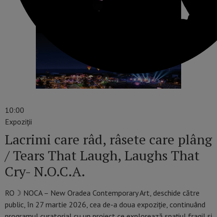
10:00
Expoziții
Lacrimi care râd, râsete care plâng
/ Tears That Laugh, Laughs That
Cry- N.O.C.A.
RO☽ NOCA – New Oradea Contemporary Art, deschide către
public, în 27 martie 2026, cea de-a doua expoziție, continuând
programul curatorial cu un proiect ce explorează spațiul fragil și