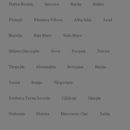
Piatra Neamț
Suceava
Bacău
Brăila
Ploiești
Râmnicu Vâlcea
Alba Iulia
Arad
Bistrița
Baia Mare
Satu Mare
Sfântu Gheorghe
Deva
Focșani
Tulcea
Târgu Jiu
Alexandria
Botoșani
Buzău
Vaslui
Reșița
Târgoviște
Drobeta-Turnu Severin
Călărași
Giurgiu
Slobozia
Slatina
Miercurea-Ciuc
Zalău