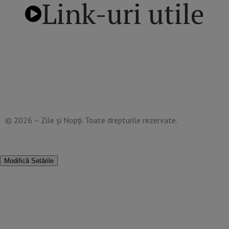
Link-uri utile
Politică de confidențialitate
Termeni și Condiții
Mediakit Zile si Nopti
Contact
© 2026 – Zile și Nopți. Toate drepturile rezervate.
Modifică Setările