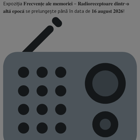
Expoziția 𝐅𝐫𝐞𝐜𝐯𝐞𝐧𝐭̦𝐞 𝐚𝐥𝐞 𝐦𝐞𝐦𝐨𝐫𝐢𝐞𝐢 – 𝐑𝐚𝐝𝐢𝐨𝐫𝐞𝐜𝐞𝐩𝐭𝐨𝐚𝐫𝐞 𝐝𝐢𝐧𝐭𝐫-𝐨
𝐚𝐥𝐭𝐚̆ 𝐞𝐩𝐨𝐜𝐚̆ se prelungește până în data de 𝟏𝟔 𝐚𝐮𝐠𝐮𝐬𝐭 𝟐𝟎𝟐𝟔!