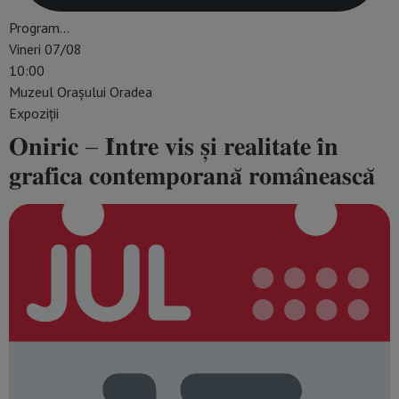
Program…
Vineri 07/08
10:00
Muzeul Orașului Oradea
Expoziții
𝐎𝐧𝐢𝐫𝐢𝐜 – 𝐈̂𝐧𝐭𝐫𝐞 𝐯𝐢𝐬 𝐬̦𝐢 𝐫𝐞𝐚𝐥𝐢𝐭𝐚𝐭𝐞 𝐢̂𝐧
𝐠𝐫𝐚𝐟𝐢𝐜𝐚 𝐜𝐨𝐧𝐭𝐞𝐦𝐩𝐨𝐫𝐚𝐧𝐚̆ 𝐫𝐨𝐦𝐚̂𝐧𝐞𝐚𝐬𝐜𝐚̆