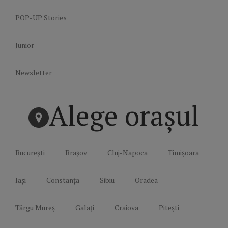
POP-UP Stories
Junior
Newsletter
Alege orașul
București
Brașov
Cluj-Napoca
Timișoara
Iași
Constanța
Sibiu
Oradea
Târgu Mureș
Galați
Craiova
Pitești