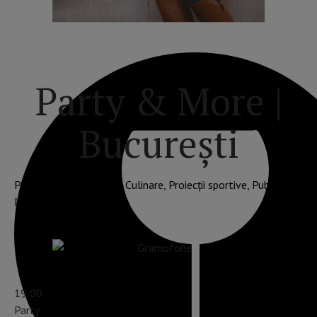
Party & More |
București
Petreceri, Party, Dj set, Culinare, Proiecții sportive, Pub Quiz
în București
19:00
Party